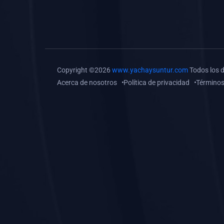
(0)
Tareas o trabajos de
investigación (
monografías, tesis, casos
clínicos, etc.)
(0)
Resolver tareas o
Copyright ©2026
www.yachaysuntur.com
Todos los 
preguntas, hacer trabajos
Acerca de nosotros
Política de privacidad
Términos
académicos o de
investigación (monografías
y otros)
(0)
5. REFORZAMIENTO
ACADÉMICO
(0)
Reforzamiento Personal
(0)
Reforzamiento Grupal
(0)
6. ASESORÍA
(0)
Asesoría Educación
Primaria