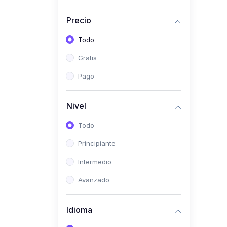
(0)
Historia
Precio
(0)
Arte y Música
Todo
(0)
Desarrollo Web
Gratis
(0)
Desarrollo Móvil
Pago
(0)
Lenguajes de
Programación
Nivel
(0)
Desarrollo de Videojuegos
Todo
(0)
Edición, Diseño Gráfico e
Principiante
Ilustración
(0)
Intermedio
Informática
(0)
Avanzado
Administración, Gestión
Pública y Marketing
Idioma
(0)
Arquitectura e Ingeniería
Civil