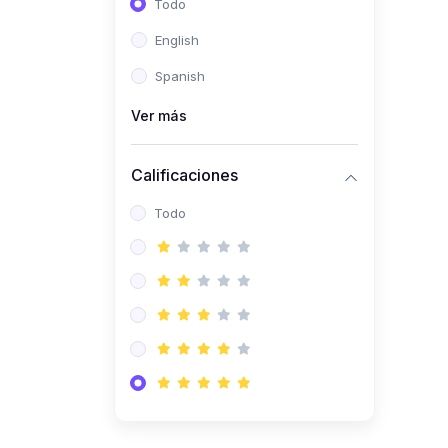
Todo
(0)
Ingeniería de Sistemas
English
(0)
Ingeniería de Software
Spanish
(0)
Ciencia de Datos
Ver más
(0)
Computación Científica
(0)
Ingeniería Mecatrónica
Calificaciones
(0)
Robótica
Todo
(0)
Inteligencia Artificial
(0)
Idiomas
(0)
Lenguaje
(0)
Literatura
(0)
Filosofía
(0)
Psicología