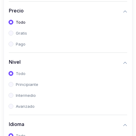
(0)
Historia
Precio
(0)
Arte y Música
Todo
(0)
Desarrollo Web
Gratis
(0)
Desarrollo Móvil
Pago
(0)
Lenguajes de Programación
(0)
Desarrollo de Videojuegos
Nivel
(0)
Edición, Diseño Gráfico e Ilustración
Todo
(0)
Informática
Principiante
(0)
Administración, Gestión Pública y Marketing
Intermedio
(0)
Arquitectura e Ingeniería Civil
Avanzado
(0)
Ingeniería de Sistemas
Idioma
(0)
Ingeniería de Software
(0)
Ciencia de Datos
Todo