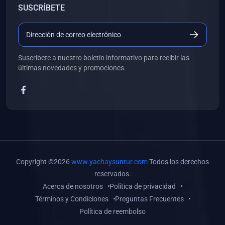
SUSCRÍBETE
(0)
Libros de Desarrollo Web y Móvil
(0)
Libros de Programación
(0)
Libros de Edición, Diseño Gráfico e Ilustración
Suscríbete a nuestro boletín informativo para recibir las
(0)
Libros de Informática
últimas novedades y promociones.
(0)
Libros de Administración, Gestión Pública y Marketing
(0)
Libros de Arquitectura e Ingeniería Civil
(0)
Libros de Ingeniería de Sistemas
(0)
Libros de Ingeniería de Software
(0)
Libros de Ciencia de Datos
Copyright ©2026
www.yachaysuntur.com
Todos los derechos
(0)
Libros de Computación Científica
reservados.
Acerca de nosotros
Política de privacidad
(0)
Libros de Mecatrónica
Términos y Condiciones
Preguntas Frecuentes
(0)
Libros de Robótica
Política de reembolso