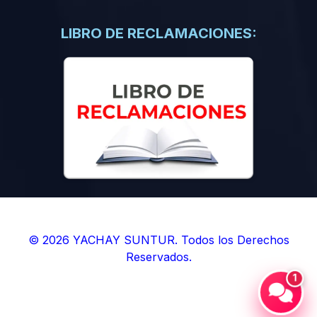
(0)
Libros de Inteligencia Artificial
(0)
Libros de Idiomas
LIBRO DE RECLAMACIONES:
(0)
9. BOLETINES
(0)
Boletines en Ciencias
(0)
Boletines en Ingenierías
(0)
Boletines en Humanidades
(0)
10. REVISTAS
(0)
Revistas en Ciencias
(0)
Revistas en Ingenierías
(0)
Revistas en Humanidades
© 2026 YACHAY SUNTUR. Todos los Derechos
Reservados.
(0)
11. SOFTWARE
1
(0)
Sistemas Operativos
(0)
Aplicaciones