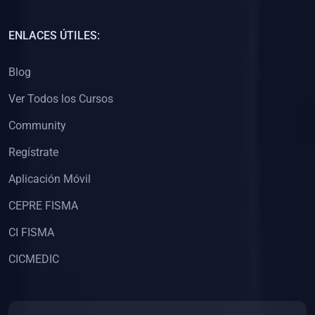
(0)
Capacitación Docentes Universitarios
ENLACES ÚTILES:
(0)
8. LIBROS
Blog
(0)
Libros de Matemáticas
Ver Todos los Cursos
(0)
Libros de Estadística
Community
(0)
Libros de Física
(0)
Libros de Química
Regístrate
(0)
Libros de Biología
Aplicación Móvil
(0)
Libros de Medicina
CEPRE FISMA
(0)
Libros de Economía
CI FISMA
(0)
Libros de Derecho
CICMEDIC
(0)
Libros de Historia
(0)
Libros de Arte y Música