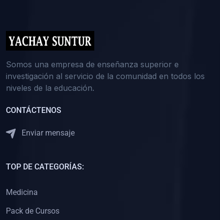
(0)
5. REFORZAMIENTO ACADÉMICO
(0)
Reforzamiento Personal
(0)
Reforzamiento Grupal
(0)
6. ASESORÍA
Somos una empresa de enseñanza superior e
investigación al servicio de la comunidad en todos los
(0)
Asesoría Educación Primaria
niveles de la educación.
(0)
Asesoría Educación Secundaria
CONTÁCTENOS
(0)
Asesoría Educación Preuniversitaria
(0)
Asesoría Educación Universitaria o Pregrado
Enviar mensaje
(0)
Asesoría Educación Postgrado
(0)
7. CAPACITACIÓN DOCENTE
TOP DE CATEGORÍAS:
(0)
Capacitación Docentes de Educación Primaria
Medicina
(0)
Capacitación Docentes de Educación Secundaria
Pack de Cursos
(0)
Capacitación Docentes de Preparación Preuniversitaria