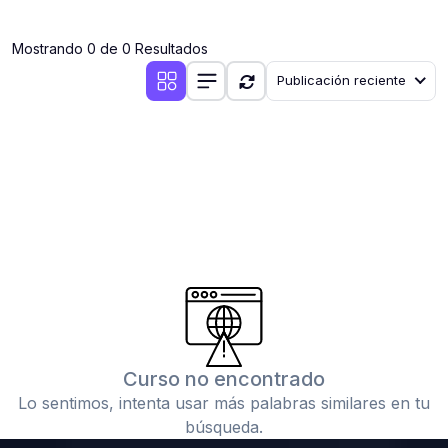
(0)
Clases en vivo por iniciarse
Mostrando 0 de 0 Resultados
(0)
Clases en vivo ya iniciadas
Publicación reciente
(0)
3. CONFERENCIAS
(0)
Conferencias por iniciar
(0)
Conferencias ya iniciadas
(0)
4. RESOLUCIÓN DE TAREAS, TRABAJOS Y PROBLEMAS
ACADÉMICOS
(0)
Banco de Preguntas
(0)
Exámenes
(0)
Tareas o trabajos de investigación ( monografías,
tesis, casos clínicos, etc.)
Curso no encontrado
(0)
Resolver tareas o preguntas, hacer trabajos
Lo sentimos, intenta usar más palabras similares en tu
académicos o de investigación (monografías y otros)
búsqueda.