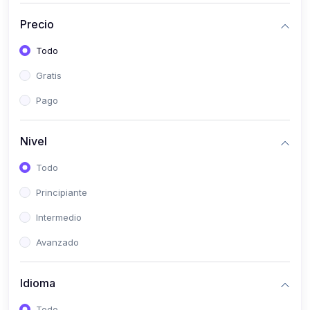
(0)
Historia
Precio
(0)
Arte y Música
Todo
(0)
Desarrollo Web
Gratis
(0)
Desarrollo Móvil
Pago
(0)
Lenguajes de Programación
(0)
Desarrollo de Videojuegos
Nivel
(0)
Edición, Diseño Gráfico e Ilustración
Todo
(0)
Informática
Principiante
(0)
Administración, Gestión Pública y Marketing
Intermedio
(0)
Arquitectura e Ingeniería Civil
Avanzado
(0)
Ingeniería de Sistemas
Idioma
(0)
Ingeniería de Software
(0)
Ciencia de Datos
Todo