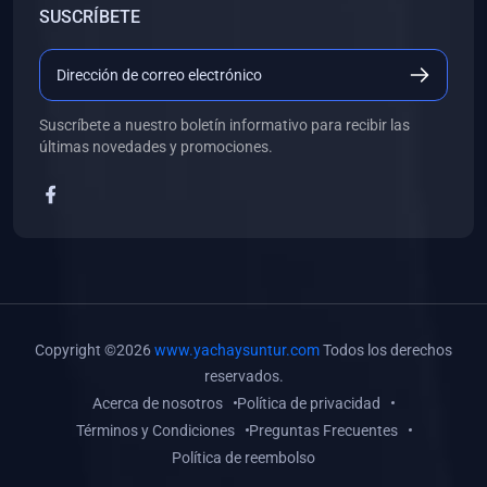
SUSCRÍBETE
(0)
Libros de Desarrollo Web y Móvil
(0)
Libros de Programación
(0)
Libros de Edición, Diseño Gráfico e Ilustración
Suscríbete a nuestro boletín informativo para recibir las
(0)
Libros de Informática
últimas novedades y promociones.
(0)
Libros de Administración, Gestión Pública y Marketing
(0)
Libros de Arquitectura e Ingeniería Civil
(0)
Libros de Ingeniería de Sistemas
(0)
Libros de Ingeniería de Software
(0)
Libros de Ciencia de Datos
Copyright ©2026
www.yachaysuntur.com
Todos los derechos
(0)
Libros de Computación Científica
reservados.
Acerca de nosotros
Política de privacidad
(0)
Libros de Mecatrónica
Términos y Condiciones
Preguntas Frecuentes
(0)
Libros de Robótica
Política de reembolso