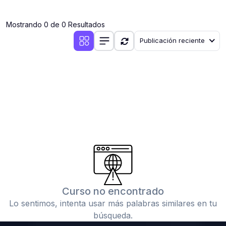
(0)
Clases en vivo por iniciarse
Mostrando 0 de 0 Resultados
(0)
Clases en vivo ya iniciadas
Publicación reciente
(0)
3. CONFERENCIAS
(0)
Conferencias por iniciar
(0)
Conferencias ya iniciadas
(0)
4. RESOLUCIÓN DE TAREAS, TRABAJOS Y PROBLEMAS
ACADÉMICOS
(0)
Banco de Preguntas
(0)
Exámenes
(0)
Tareas o trabajos de investigación ( monografías,
tesis, casos clínicos, etc.)
Curso no encontrado
(0)
Resolver tareas o preguntas, hacer trabajos
Lo sentimos, intenta usar más palabras similares en tu
académicos o de investigación (monografías y otros)
búsqueda.