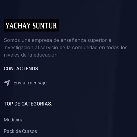
(0)
5. REFORZAMIENTO ACADÉMICO
(0)
Reforzamiento Personal
(0)
Reforzamiento Grupal
(0)
6. ASESORÍA
Somos una empresa de enseñanza superior e
investigación al servicio de la comunidad en todos los
(0)
Asesoría Educación Primaria
niveles de la educación.
(0)
Asesoría Educación Secundaria
CONTÁCTENOS
(0)
Asesoría Educación Preuniversitaria
(0)
Asesoría Educación Universitaria o Pregrado
Enviar mensaje
(0)
Asesoría Educación Postgrado
(0)
7. CAPACITACIÓN DOCENTE
TOP DE CATEGORÍAS:
(0)
Capacitación Docentes de Educación Primaria
Medicina
(0)
Capacitación Docentes de Educación Secundaria
Pack de Cursos
(0)
Capacitación Docentes de Preparación Preuniversitaria