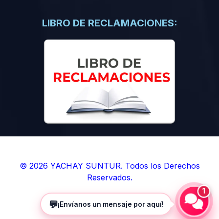
(0)
Libros de Inteligencia Artificial
(0)
Libros de Idiomas
LIBRO DE RECLAMACIONES:
(0)
9. BOLETINES
(0)
Boletines en Ciencias
(0)
Boletines en Ingenierías
(0)
Boletines en Humanidades
(0)
10. REVISTAS
(0)
Revistas en Ciencias
(0)
Revistas en Ingenierías
(0)
Revistas en Humanidades
© 2026 YACHAY SUNTUR. Todos los Derechos
Reservados.
(0)
11. SOFTWARE
1
(0)
Sistemas Operativos
💬
¡Envíanos un mensaje por aquí!
(0)
Aplicaciones