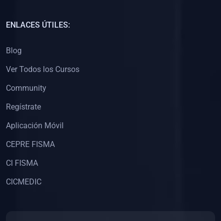
(0)
Capacitación Docentes Universitarios
ENLACES ÚTILES:
(0)
8. LIBROS
Blog
(0)
Libros de Matemáticas
Ver Todos los Cursos
(0)
Libros de Estadística
Community
(0)
Libros de Física
(0)
Libros de Química
Regístrate
(0)
Libros de Biología
Aplicación Móvil
(0)
Libros de Medicina
CEPRE FISMA
(0)
Libros de Economía
CI FISMA
(0)
Libros de Derecho
CICMEDIC
(0)
Libros de Historia
(0)
Libros de Arte y Música