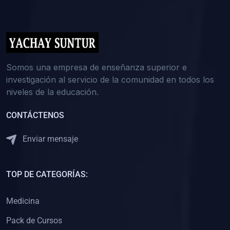
(0)
5. REFORZAMIENTO ACADÉMICO
(0)
Reforzamiento Personal
(0)
Reforzamiento Grupal
(0)
6. ASESORÍA
Somos una empresa de enseñanza superior e
investigación al servicio de la comunidad en todos los
(0)
Asesoría Educación Primaria
niveles de la educación.
(0)
Asesoría Educación Secundaria
CONTÁCTENOS
(0)
Asesoría Educación Preuniversitaria
(0)
Asesoría Educación Universitaria o Pregrado
Enviar mensaje
(0)
Asesoría Educación Postgrado
(0)
7. CAPACITACIÓN DOCENTE
TOP DE CATEGORÍAS:
(0)
Capacitación Docentes de Educación Primaria
Medicina
(0)
Capacitación Docentes de Educación Secundaria
Pack de Cursos
(0)
Capacitación Docentes de Preparación Preuniversitaria