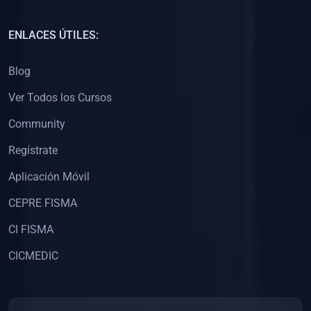
(0)
Capacitación Docentes Universitarios
ENLACES ÚTILES:
(0)
8. LIBROS
Blog
(0)
Libros de Matemáticas
Ver Todos los Cursos
(0)
Libros de Estadística
Community
(0)
Libros de Física
(0)
Libros de Química
Regístrate
(0)
Libros de Biología
Aplicación Móvil
(0)
Libros de Medicina
CEPRE FISMA
(0)
Libros de Economía
CI FISMA
(0)
Libros de Derecho
CICMEDIC
(0)
Libros de Historia
(0)
Libros de Arte y Música