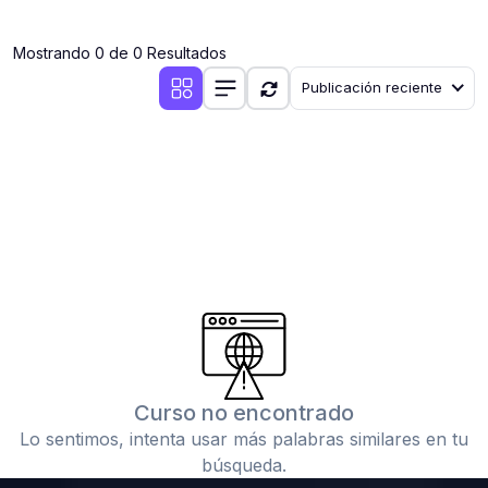
(0)
Clases en vivo por iniciarse
Mostrando 0 de 0 Resultados
(0)
Clases en vivo ya iniciadas
Publicación reciente
(0)
3. CONFERENCIAS
(0)
Conferencias por iniciar
(0)
Conferencias ya iniciadas
(0)
4. RESOLUCIÓN DE TAREAS, TRABAJOS Y PROBLEMAS
ACADÉMICOS
(0)
Banco de Preguntas
(0)
Exámenes
(0)
Tareas o trabajos de investigación ( monografías,
tesis, casos clínicos, etc.)
Curso no encontrado
(0)
Resolver tareas o preguntas, hacer trabajos
Lo sentimos, intenta usar más palabras similares en tu
académicos o de investigación (monografías y otros)
búsqueda.