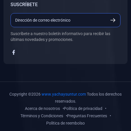
SUSCRÍBETE
(0)
Libros de Desarrollo Web y Móvil
(0)
Libros de Programación
(0)
Libros de Edición, Diseño Gráfico e Ilustración
Suscríbete a nuestro boletín informativo para recibir las
(0)
Libros de Informática
últimas novedades y promociones.
(0)
Libros de Administración, Gestión Pública y Marketing
(0)
Libros de Arquitectura e Ingeniería Civil
(0)
Libros de Ingeniería de Sistemas
(0)
Libros de Ingeniería de Software
(0)
Libros de Ciencia de Datos
Copyright ©2026
www.yachaysuntur.com
Todos los derechos
(0)
Libros de Computación Científica
reservados.
Acerca de nosotros
Política de privacidad
(0)
Libros de Mecatrónica
Términos y Condiciones
Preguntas Frecuentes
(0)
Libros de Robótica
Política de reembolso