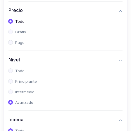
(0)
Historia
Precio
(0)
Arte y Música
Todo
(0)
Desarrollo Web
Gratis
(0)
Desarrollo Móvil
Pago
(0)
Lenguajes de Programación
(0)
Desarrollo de Videojuegos
Nivel
(0)
Edición, Diseño Gráfico e Ilustración
Todo
(0)
Informática
Principiante
(0)
Administración, Gestión Pública y Marketing
Intermedio
(0)
Arquitectura e Ingeniería Civil
Avanzado
(0)
Ingeniería de Sistemas
Idioma
(0)
Ingeniería de Software
(0)
Ciencia de Datos
Todo