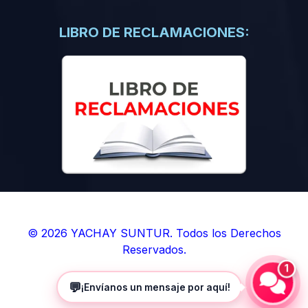
(0)
Libros de Inteligencia Artificial
(0)
Libros de Idiomas
LIBRO DE RECLAMACIONES:
(0)
9. BOLETINES
(0)
Boletines en Ciencias
(0)
Boletines en Ingenierías
(0)
Boletines en Humanidades
(0)
10. REVISTAS
(0)
Revistas en Ciencias
(0)
Revistas en Ingenierías
(0)
Revistas en Humanidades
© 2026 YACHAY SUNTUR. Todos los Derechos
Reservados.
(0)
11. SOFTWARE
1
(0)
Sistemas Operativos
💬
¡Envíanos un mensaje por aquí!
(0)
Aplicaciones