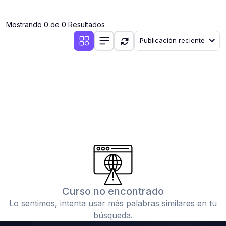
(0)
Clases en vivo por iniciarse
Mostrando 0 de 0 Resultados
(0)
Clases en vivo ya iniciadas
Publicación reciente
(0)
3. CONFERENCIAS
(0)
Conferencias por iniciar
(0)
Conferencias ya iniciadas
(0)
4. RESOLUCIÓN DE TAREAS, TRABAJOS Y PROBLEMAS
ACADÉMICOS
(0)
Banco de Preguntas
(0)
Exámenes
(0)
Tareas o trabajos de investigación ( monografías,
tesis, casos clínicos, etc.)
Curso no encontrado
(0)
Resolver tareas o preguntas, hacer trabajos
Lo sentimos, intenta usar más palabras similares en tu
académicos o de investigación (monografías y otros)
búsqueda.