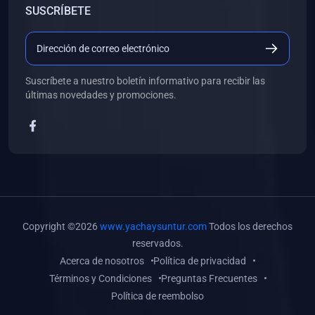
SUSCRÍBETE
(0)
Libros de Desarrollo Web y Móvil
(0)
Libros de Programación
(0)
Libros de Edición, Diseño Gráfico e Ilustración
Suscríbete a nuestro boletín informativo para recibir las
(0)
Libros de Informática
últimas novedades y promociones.
(0)
Libros de Administración, Gestión Pública y Marketing
(0)
Libros de Arquitectura e Ingeniería Civil
(0)
Libros de Ingeniería de Sistemas
(0)
Libros de Ingeniería de Software
(0)
Libros de Ciencia de Datos
Copyright ©2026
www.yachaysuntur.com
Todos los derechos
(0)
Libros de Computación Científica
reservados.
Acerca de nosotros
Política de privacidad
(0)
Libros de Mecatrónica
Términos y Condiciones
Preguntas Frecuentes
(0)
Libros de Robótica
Política de reembolso