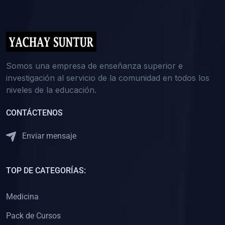
(0)
5. REFORZAMIENTO ACADÉMICO
(0)
Reforzamiento Personal
(0)
Reforzamiento Grupal
(0)
6. ASESORÍA
Somos una empresa de enseñanza superior e
investigación al servicio de la comunidad en todos los
(0)
Asesoría Educación Primaria
niveles de la educación.
(0)
Asesoría Educación Secundaria
CONTÁCTENOS
(0)
Asesoría Educación Preuniversitaria
(0)
Asesoría Educación Universitaria o Pregrado
Enviar mensaje
(0)
Asesoría Educación Postgrado
(0)
7. CAPACITACIÓN DOCENTE
TOP DE CATEGORÍAS:
(0)
Capacitación Docentes de Educación Primaria
Medicina
(0)
Capacitación Docentes de Educación Secundaria
Pack de Cursos
(0)
Capacitación Docentes de Preparación Preuniversitaria