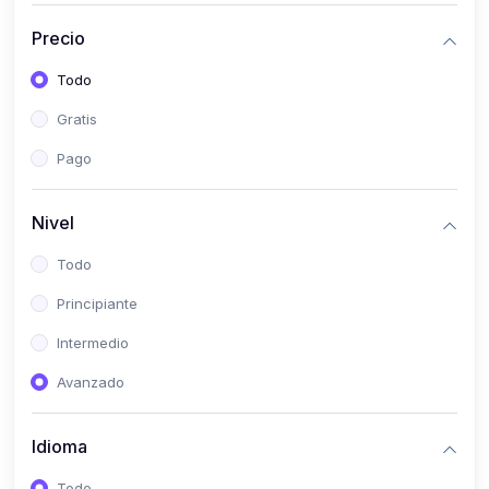
(0)
Historia
Precio
(0)
Arte y Música
Todo
(0)
Desarrollo Web
Gratis
(0)
Desarrollo Móvil
Pago
(0)
Lenguajes de Programación
(0)
Desarrollo de Videojuegos
Nivel
(0)
Edición, Diseño Gráfico e Ilustración
Todo
(0)
Informática
Principiante
(0)
Administración, Gestión Pública y Marketing
Intermedio
(0)
Arquitectura e Ingeniería Civil
Avanzado
(0)
Ingeniería de Sistemas
Idioma
(0)
Ingeniería de Software
(0)
Ciencia de Datos
Todo