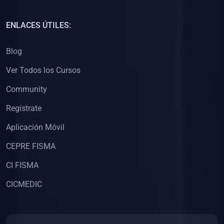
(0)
Capacitación Docentes Universitarios
ENLACES ÚTILES:
(0)
8. LIBROS
Blog
(0)
Libros de Matemáticas
Ver Todos los Cursos
(0)
Libros de Estadística
Community
(0)
Libros de Física
(0)
Libros de Química
Regístrate
(0)
Libros de Biología
Aplicación Móvil
(0)
Libros de Medicina
CEPRE FISMA
(0)
Libros de Economía
CI FISMA
(0)
Libros de Derecho
CICMEDIC
(0)
Libros de Historia
(0)
Libros de Arte y Música