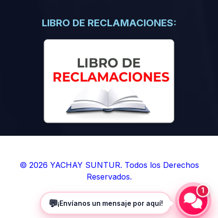
(0)
Libros de Inteligencia Artificial
(0)
Libros de Idiomas
LIBRO DE RECLAMACIONES:
(0)
9. BOLETINES
(0)
Boletines en Ciencias
(0)
Boletines en Ingenierías
(0)
Boletines en Humanidades
(0)
10. REVISTAS
(0)
Revistas en Ciencias
(0)
Revistas en Ingenierías
(0)
Revistas en Humanidades
© 2026 YACHAY SUNTUR. Todos los Derechos
Reservados.
(0)
11. SOFTWARE
1
(0)
Sistemas Operativos
💬
¡Envíanos un mensaje por aquí!
(0)
Aplicaciones