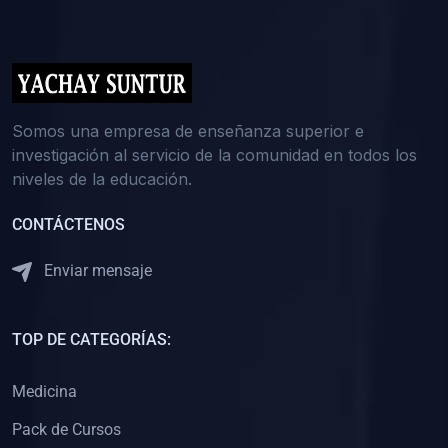
(0)
5. REFORZAMIENTO ACADÉMICO
(0)
Reforzamiento Personal
(0)
Reforzamiento Grupal
(0)
6. ASESORÍA
Somos una empresa de enseñanza superior e
investigación al servicio de la comunidad en todos los
(0)
Asesoría Educación Primaria
niveles de la educación.
(0)
Asesoría Educación Secundaria
CONTÁCTENOS
(0)
Asesoría Educación Preuniversitaria
(0)
Asesoría Educación Universitaria o Pregrado
Enviar mensaje
(0)
Asesoría Educación Postgrado
(0)
7. CAPACITACIÓN DOCENTE
TOP DE CATEGORÍAS:
(0)
Capacitación Docentes de Educación Primaria
Medicina
(0)
Capacitación Docentes de Educación Secundaria
Pack de Cursos
(0)
Capacitación Docentes de Preparación Preuniversitaria