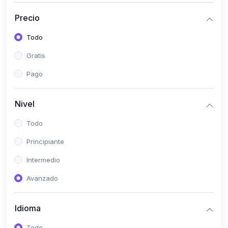
(0)
Historia
Precio
(0)
Arte y Música
Todo
(0)
Desarrollo Web
Gratis
(0)
Desarrollo Móvil
Pago
(0)
Lenguajes de Programación
(0)
Desarrollo de Videojuegos
Nivel
(0)
Edición, Diseño Gráfico e Ilustración
Todo
(0)
Informática
Principiante
(0)
Administración, Gestión Pública y Marketing
Intermedio
(0)
Arquitectura e Ingeniería Civil
Avanzado
(0)
Ingeniería de Sistemas
Idioma
(0)
Ingeniería de Software
(0)
Ciencia de Datos
Todo