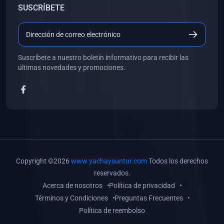
SUSCRÍBETE
(0)
Libros de Desarrollo Web y Móvil
(0)
Libros de Programación
(0)
Libros de Edición, Diseño Gráfico e Ilustración
Suscríbete a nuestro boletín informativo para recibir las
(0)
Libros de Informática
últimas novedades y promociones.
(0)
Libros de Administración, Gestión Pública y Marketing
(0)
Libros de Arquitectura e Ingeniería Civil
(0)
Libros de Ingeniería de Sistemas
(0)
Libros de Ingeniería de Software
(0)
Libros de Ciencia de Datos
Copyright ©2026
www.yachaysuntur.com
Todos los derechos
(0)
Libros de Computación Científica
reservados.
Acerca de nosotros
Política de privacidad
(0)
Libros de Mecatrónica
Términos y Condiciones
Preguntas Frecuentes
(0)
Libros de Robótica
Política de reembolso