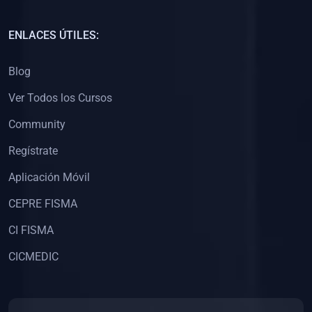
(0)
Capacitación Docentes Universitarios
ENLACES ÚTILES:
(0)
8. LIBROS
Blog
(0)
Libros de Matemáticas
Ver Todos los Cursos
(0)
Libros de Estadística
Community
(0)
Libros de Física
(0)
Libros de Química
Regístrate
(0)
Libros de Biología
Aplicación Móvil
(0)
Libros de Medicina
CEPRE FISMA
(0)
Libros de Economía
CI FISMA
(0)
Libros de Derecho
CICMEDIC
(0)
Libros de Historia
(0)
Libros de Arte y Música