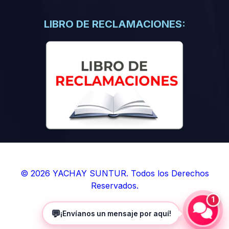
(0)
Libros de Inteligencia Artificial
(0)
Libros de Idiomas
LIBRO DE RECLAMACIONES:
(0)
9. BOLETINES
(0)
Boletines en Ciencias
(0)
Boletines en Ingenierías
(0)
Boletines en Humanidades
(0)
10. REVISTAS
(0)
Revistas en Ciencias
(0)
Revistas en Ingenierías
(0)
Revistas en Humanidades
© 2026 YACHAY SUNTUR. Todos los Derechos
Reservados.
(0)
11. SOFTWARE
1
(0)
Sistemas Operativos
💬
¡Envíanos un mensaje por aquí!
(0)
Aplicaciones