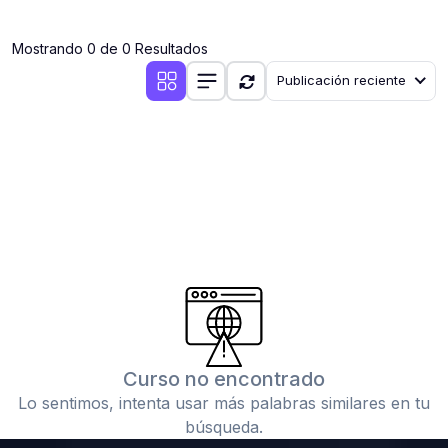
(0)
Clases en vivo por iniciarse
Mostrando 0 de 0 Resultados
(0)
Clases en vivo ya iniciadas
Publicación reciente
(0)
3. CONFERENCIAS
(0)
Conferencias por iniciar
(0)
Conferencias ya iniciadas
(0)
4. RESOLUCIÓN DE TAREAS, TRABAJOS Y PROBLEMAS
ACADÉMICOS
(0)
Banco de Preguntas
(0)
Exámenes
(0)
Tareas o trabajos de investigación ( monografías,
tesis, casos clínicos, etc.)
Curso no encontrado
(0)
Resolver tareas o preguntas, hacer trabajos
Lo sentimos, intenta usar más palabras similares en tu
académicos o de investigación (monografías y otros)
búsqueda.