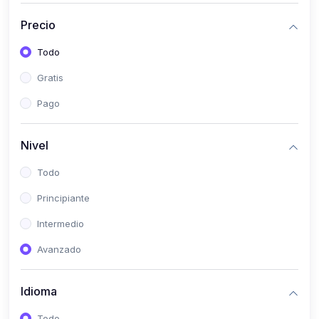
(0)
Historia
Precio
(0)
Arte y Música
Todo
(0)
Desarrollo Web
Gratis
(0)
Desarrollo Móvil
Pago
(0)
Lenguajes de Programación
(0)
Desarrollo de Videojuegos
Nivel
(0)
Edición, Diseño Gráfico e Ilustración
Todo
(0)
Informática
Principiante
(0)
Administración, Gestión Pública y Marketing
Intermedio
(0)
Arquitectura e Ingeniería Civil
Avanzado
(0)
Ingeniería de Sistemas
Idioma
(0)
Ingeniería de Software
(0)
Ciencia de Datos
Todo