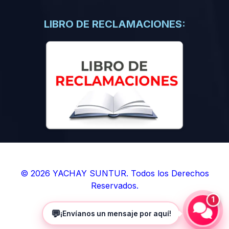
(0)
Libros de Inteligencia Artificial
(0)
Libros de Idiomas
LIBRO DE RECLAMACIONES:
(0)
9. BOLETINES
(0)
Boletines en Ciencias
(0)
Boletines en Ingenierías
(0)
Boletines en Humanidades
(0)
10. REVISTAS
(0)
Revistas en Ciencias
(0)
Revistas en Ingenierías
(0)
Revistas en Humanidades
© 2026 YACHAY SUNTUR. Todos los Derechos
Reservados.
(0)
11. SOFTWARE
1
(0)
Sistemas Operativos
💬
¡Envíanos un mensaje por aquí!
(0)
Aplicaciones