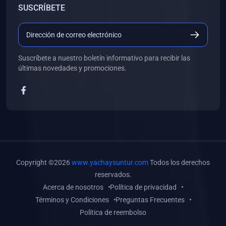
SUSCRÍBETE
(0)
Libros de Desarrollo Web y Móvil
(0)
Libros de Programación
(0)
Libros de Edición, Diseño Gráfico e Ilustración
Suscríbete a nuestro boletín informativo para recibir las
(0)
Libros de Informática
últimas novedades y promociones.
(0)
Libros de Administración, Gestión Pública y Marketing
(0)
Libros de Arquitectura e Ingeniería Civil
(0)
Libros de Ingeniería de Sistemas
(0)
Libros de Ingeniería de Software
(0)
Libros de Ciencia de Datos
Copyright ©2026
www.yachaysuntur.com
Todos los derechos
(0)
Libros de Computación Científica
reservados.
Acerca de nosotros
Política de privacidad
(0)
Libros de Mecatrónica
Términos y Condiciones
Preguntas Frecuentes
(0)
Libros de Robótica
Política de reembolso