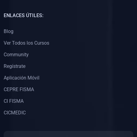
(0)
Capacitación Docentes Universitarios
ENLACES ÚTILES:
(0)
8. LIBROS
Blog
(0)
Libros de Matemáticas
Ver Todos los Cursos
(0)
Libros de Estadística
Community
(0)
Libros de Física
(0)
Libros de Química
Regístrate
(0)
Libros de Biología
Aplicación Móvil
(0)
Libros de Medicina
CEPRE FISMA
(0)
Libros de Economía
CI FISMA
(0)
Libros de Derecho
CICMEDIC
(0)
Libros de Historia
(0)
Libros de Arte y Música