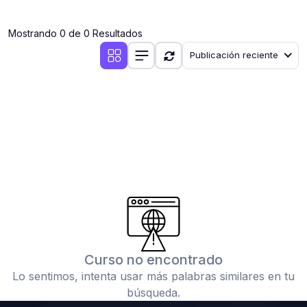
(0)
Clases en vivo por iniciarse
Mostrando 0 de 0 Resultados
(0)
Clases en vivo ya iniciadas
Publicación reciente
(0)
3. CONFERENCIAS
(0)
Conferencias por iniciar
(0)
Conferencias ya iniciadas
(0)
4. RESOLUCIÓN DE TAREAS, TRABAJOS Y PROBLEMAS
ACADÉMICOS
(0)
Banco de Preguntas
(0)
Exámenes
(0)
Tareas o trabajos de investigación ( monografías,
tesis, casos clínicos, etc.)
Curso no encontrado
(0)
Resolver tareas o preguntas, hacer trabajos
Lo sentimos, intenta usar más palabras similares en tu
académicos o de investigación (monografías y otros)
búsqueda.