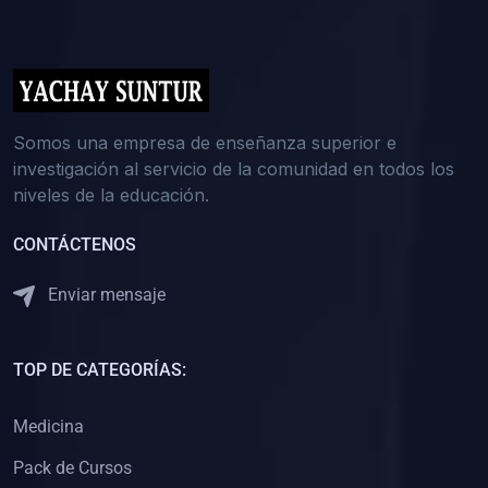
(0)
5. REFORZAMIENTO ACADÉMICO
(0)
Reforzamiento Personal
(0)
Reforzamiento Grupal
(0)
6. ASESORÍA
Somos una empresa de enseñanza superior e
investigación al servicio de la comunidad en todos los
(0)
Asesoría Educación Primaria
niveles de la educación.
(0)
Asesoría Educación Secundaria
CONTÁCTENOS
(0)
Asesoría Educación Preuniversitaria
(0)
Asesoría Educación Universitaria o Pregrado
Enviar mensaje
(0)
Asesoría Educación Postgrado
(0)
7. CAPACITACIÓN DOCENTE
TOP DE CATEGORÍAS:
(0)
Capacitación Docentes de Educación Primaria
Medicina
(0)
Capacitación Docentes de Educación Secundaria
Pack de Cursos
(0)
Capacitación Docentes de Preparación Preuniversitaria