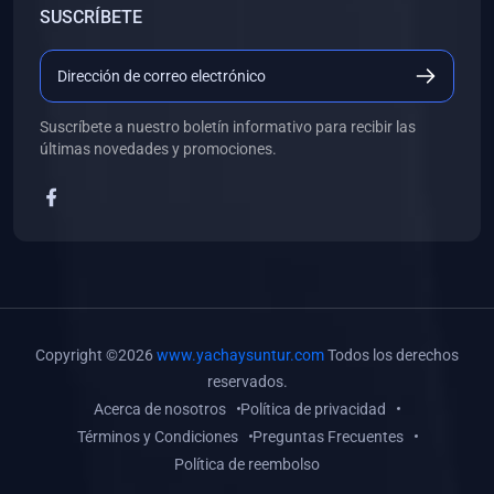
SUSCRÍBETE
(0)
Libros de Desarrollo Web y Móvil
(0)
Libros de Programación
(0)
Libros de Edición, Diseño Gráfico e Ilustración
Suscríbete a nuestro boletín informativo para recibir las
(0)
Libros de Informática
últimas novedades y promociones.
(0)
Libros de Administración, Gestión Pública y Marketing
(0)
Libros de Arquitectura e Ingeniería Civil
(0)
Libros de Ingeniería de Sistemas
(0)
Libros de Ingeniería de Software
(0)
Libros de Ciencia de Datos
Copyright ©2026
www.yachaysuntur.com
Todos los derechos
(0)
Libros de Computación Científica
reservados.
Acerca de nosotros
Política de privacidad
(0)
Libros de Mecatrónica
Términos y Condiciones
Preguntas Frecuentes
(0)
Libros de Robótica
Política de reembolso