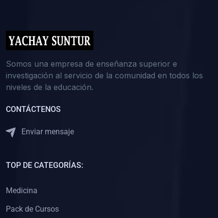
(0)
5. REFORZAMIENTO ACADÉMICO
(0)
Reforzamiento Personal
(0)
Reforzamiento Grupal
(0)
6. ASESORÍA
Somos una empresa de enseñanza superior e
investigación al servicio de la comunidad en todos los
(0)
Asesoría Educación Primaria
niveles de la educación.
(0)
Asesoría Educación Secundaria
CONTÁCTENOS
(0)
Asesoría Educación Preuniversitaria
(0)
Asesoría Educación Universitaria o Pregrado
Enviar mensaje
(0)
Asesoría Educación Postgrado
(0)
7. CAPACITACIÓN DOCENTE
TOP DE CATEGORÍAS:
(0)
Capacitación Docentes de Educación Primaria
Medicina
(0)
Capacitación Docentes de Educación Secundaria
Pack de Cursos
(0)
Capacitación Docentes de Preparación Preuniversitaria