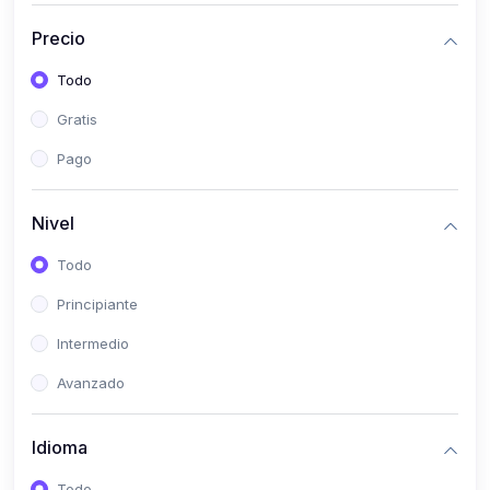
(0)
Historia
Precio
(0)
Arte y Música
Todo
(0)
Desarrollo Web
Gratis
(0)
Desarrollo Móvil
Pago
(0)
Lenguajes de Programación
(0)
Desarrollo de Videojuegos
Nivel
(0)
Edición, Diseño Gráfico e Ilustración
Todo
(0)
Informática
Principiante
(0)
Administración, Gestión Pública y Marketing
Intermedio
(0)
Arquitectura e Ingeniería Civil
Avanzado
(0)
Ingeniería de Sistemas
Idioma
(0)
Ingeniería de Software
(0)
Ciencia de Datos
Todo