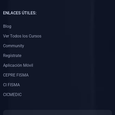
(0)
Capacitación Docentes Universitarios
ENLACES ÚTILES:
(0)
8. LIBROS
Blog
(0)
Libros de Matemáticas
Ver Todos los Cursos
(0)
Libros de Estadística
Community
(0)
Libros de Física
(0)
Libros de Química
Regístrate
(0)
Libros de Biología
Aplicación Móvil
(0)
Libros de Medicina
CEPRE FISMA
(0)
Libros de Economía
CI FISMA
(0)
Libros de Derecho
CICMEDIC
(0)
Libros de Historia
(0)
Libros de Arte y Música