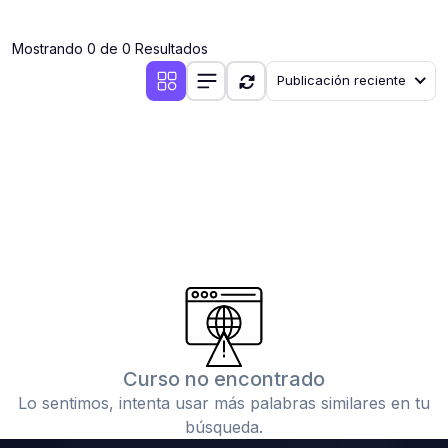
(0)
Clases en vivo por iniciarse
Mostrando 0 de 0 Resultados
(0)
Clases en vivo ya iniciadas
Publicación reciente
(0)
3. CONFERENCIAS
(0)
Conferencias por iniciar
(0)
Conferencias ya iniciadas
(0)
4. RESOLUCIÓN DE TAREAS, TRABAJOS Y PROBLEMAS
ACADÉMICOS
(0)
Banco de Preguntas
(0)
Exámenes
(0)
Tareas o trabajos de investigación ( monografías,
tesis, casos clínicos, etc.)
Curso no encontrado
(0)
Resolver tareas o preguntas, hacer trabajos
Lo sentimos, intenta usar más palabras similares en tu
académicos o de investigación (monografías y otros)
búsqueda.