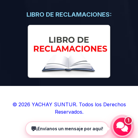
(0)
Libros de Inteligencia Artificial
(0)
Libros de Idiomas
LIBRO DE RECLAMACIONES:
(0)
9. BOLETINES
(0)
Boletines en Ciencias
(0)
Boletines en Ingenierías
(0)
Boletines en Humanidades
(0)
10. REVISTAS
(0)
Revistas en Ciencias
(0)
Revistas en Ingenierías
(0)
Revistas en Humanidades
© 2026 YACHAY SUNTUR. Todos los Derechos
Reservados.
(0)
11. SOFTWARE
1
(0)
Sistemas Operativos
💬
¡Envíanos un mensaje por aquí!
(0)
Aplicaciones