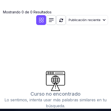
(0)
Clases en vivo por iniciarse
Mostrando 0 de 0 Resultados
(0)
Clases en vivo ya iniciadas
Publicación reciente
(0)
3. CONFERENCIAS
(0)
Conferencias por iniciar
(0)
Conferencias ya iniciadas
(0)
4. RESOLUCIÓN DE TAREAS, TRABAJOS Y PROBLEMAS
ACADÉMICOS
(0)
Banco de Preguntas
(0)
Exámenes
(0)
Tareas o trabajos de investigación ( monografías,
tesis, casos clínicos, etc.)
Curso no encontrado
(0)
Resolver tareas o preguntas, hacer trabajos
Lo sentimos, intenta usar más palabras similares en tu
académicos o de investigación (monografías y otros)
búsqueda.