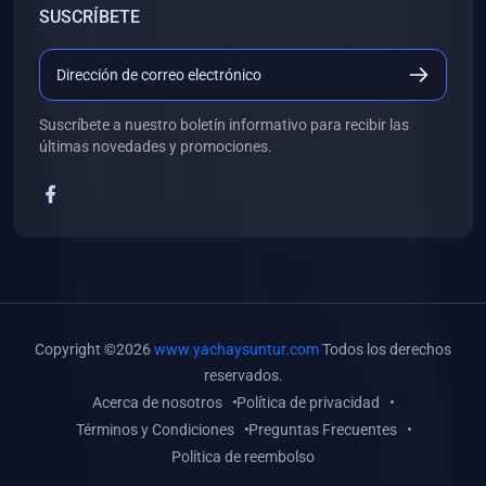
SUSCRÍBETE
(0)
Libros de Desarrollo Web y Móvil
(0)
Libros de Programación
(0)
Libros de Edición, Diseño Gráfico e Ilustración
Suscríbete a nuestro boletín informativo para recibir las
(0)
Libros de Informática
últimas novedades y promociones.
(0)
Libros de Administración, Gestión Pública y Marketing
(0)
Libros de Arquitectura e Ingeniería Civil
(0)
Libros de Ingeniería de Sistemas
(0)
Libros de Ingeniería de Software
(0)
Libros de Ciencia de Datos
Copyright ©2026
www.yachaysuntur.com
Todos los derechos
(0)
Libros de Computación Científica
reservados.
Acerca de nosotros
Política de privacidad
(0)
Libros de Mecatrónica
Términos y Condiciones
Preguntas Frecuentes
(0)
Libros de Robótica
Política de reembolso