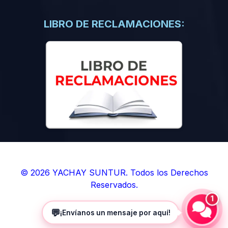
(0)
Libros de Inteligencia Artificial
(0)
Libros de Idiomas
LIBRO DE RECLAMACIONES:
(0)
9. BOLETINES
(0)
Boletines en Ciencias
(0)
Boletines en Ingenierías
(0)
Boletines en Humanidades
(0)
10. REVISTAS
(0)
Revistas en Ciencias
(0)
Revistas en Ingenierías
(0)
Revistas en Humanidades
© 2026 YACHAY SUNTUR. Todos los Derechos
Reservados.
(0)
11. SOFTWARE
1
(0)
Sistemas Operativos
💬
¡Envíanos un mensaje por aquí!
(0)
Aplicaciones