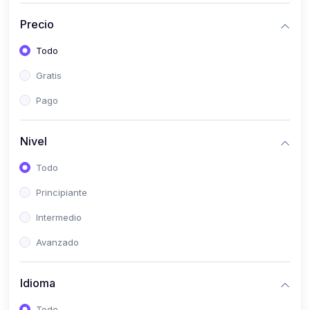
(0)
Historia
Precio
(0)
Arte y Música
Todo
(0)
Desarrollo Web
Gratis
(0)
Desarrollo Móvil
Pago
(0)
Lenguajes de Programación
(0)
Desarrollo de Videojuegos
Nivel
(0)
Edición, Diseño Gráfico e Ilustración
Todo
(0)
Informática
Principiante
(0)
Administración, Gestión Pública y Marketing
Intermedio
(0)
Arquitectura e Ingeniería Civil
Avanzado
(0)
Ingeniería de Sistemas
Idioma
(0)
Ingeniería de Software
(0)
Ciencia de Datos
Todo