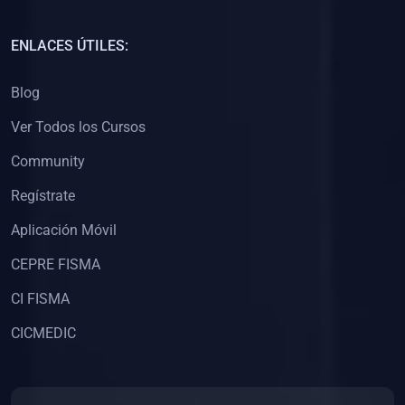
(0)
Capacitación Docentes Universitarios
ENLACES ÚTILES:
(0)
8. LIBROS
Blog
(0)
Libros de Matemáticas
Ver Todos los Cursos
(0)
Libros de Estadística
Community
(0)
Libros de Física
(0)
Libros de Química
Regístrate
(0)
Libros de Biología
Aplicación Móvil
(0)
Libros de Medicina
CEPRE FISMA
(0)
Libros de Economía
CI FISMA
(0)
Libros de Derecho
CICMEDIC
(0)
Libros de Historia
(0)
Libros de Arte y Música