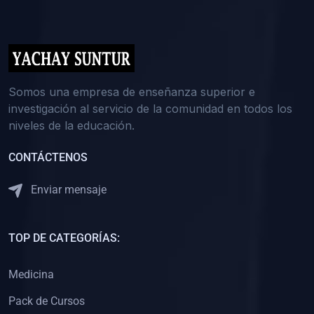
(0)
5. REFORZAMIENTO ACADÉMICO
(0)
Reforzamiento Personal
(0)
Reforzamiento Grupal
(0)
6. ASESORÍA
Somos una empresa de enseñanza superior e
investigación al servicio de la comunidad en todos los
(0)
Asesoría Educación Primaria
niveles de la educación.
(0)
Asesoría Educación Secundaria
CONTÁCTENOS
(0)
Asesoría Educación Preuniversitaria
(0)
Asesoría Educación Universitaria o Pregrado
Enviar mensaje
(0)
Asesoría Educación Postgrado
(0)
7. CAPACITACIÓN DOCENTE
TOP DE CATEGORÍAS:
(0)
Capacitación Docentes de Educación Primaria
Medicina
(0)
Capacitación Docentes de Educación Secundaria
Pack de Cursos
(0)
Capacitación Docentes de Preparación Preuniversitaria