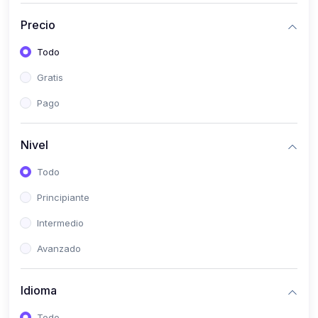
(0)
Historia
Precio
(0)
Arte y Música
Todo
(0)
Desarrollo Web
Gratis
(0)
Desarrollo Móvil
Pago
(0)
Lenguajes de Programación
(0)
Desarrollo de Videojuegos
Nivel
(0)
Edición, Diseño Gráfico e Ilustración
Todo
(0)
Informática
Principiante
(0)
Administración, Gestión Pública y Marketing
Intermedio
(0)
Arquitectura e Ingeniería Civil
Avanzado
(0)
Ingeniería de Sistemas
Idioma
(0)
Ingeniería de Software
(0)
Ciencia de Datos
Todo