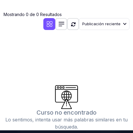
(0)
Clases en vivo por iniciarse
Mostrando 0 de 0 Resultados
(0)
Clases en vivo ya iniciadas
Publicación reciente
(0)
3. CONFERENCIAS
(0)
Conferencias por iniciar
(0)
Conferencias ya iniciadas
(0)
4. RESOLUCIÓN DE TAREAS, TRABAJOS Y PROBLEMAS
ACADÉMICOS
(0)
Banco de Preguntas
(0)
Exámenes
(0)
Tareas o trabajos de investigación ( monografías,
tesis, casos clínicos, etc.)
Curso no encontrado
(0)
Resolver tareas o preguntas, hacer trabajos
Lo sentimos, intenta usar más palabras similares en tu
académicos o de investigación (monografías y otros)
búsqueda.