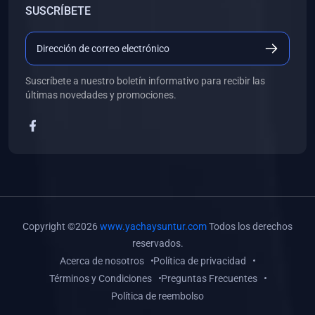
SUSCRÍBETE
(0)
Libros de Desarrollo Web y Móvil
(0)
Libros de Programación
(0)
Libros de Edición, Diseño Gráfico e Ilustración
Suscríbete a nuestro boletín informativo para recibir las
(0)
Libros de Informática
últimas novedades y promociones.
(0)
Libros de Administración, Gestión Pública y Marketing
(0)
Libros de Arquitectura e Ingeniería Civil
(0)
Libros de Ingeniería de Sistemas
(0)
Libros de Ingeniería de Software
(0)
Libros de Ciencia de Datos
Copyright ©2026
www.yachaysuntur.com
Todos los derechos
(0)
Libros de Computación Científica
reservados.
Acerca de nosotros
Política de privacidad
(0)
Libros de Mecatrónica
Términos y Condiciones
Preguntas Frecuentes
(0)
Libros de Robótica
Política de reembolso