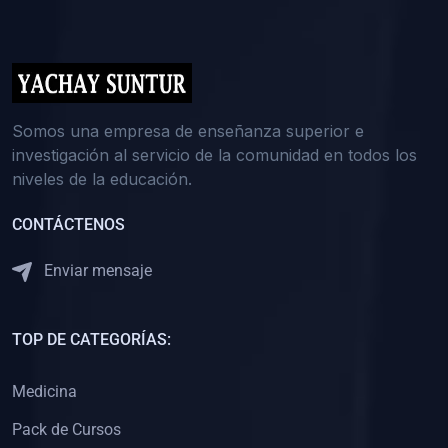
(0)
5. REFORZAMIENTO ACADÉMICO
(0)
Reforzamiento Personal
(0)
Reforzamiento Grupal
(0)
6. ASESORÍA
Somos una empresa de enseñanza superior e
investigación al servicio de la comunidad en todos los
(0)
Asesoría Educación Primaria
niveles de la educación.
(0)
Asesoría Educación Secundaria
CONTÁCTENOS
(0)
Asesoría Educación Preuniversitaria
(0)
Asesoría Educación Universitaria o Pregrado
Enviar mensaje
(0)
Asesoría Educación Postgrado
(0)
7. CAPACITACIÓN DOCENTE
TOP DE CATEGORÍAS:
(0)
Capacitación Docentes de Educación Primaria
Medicina
(0)
Capacitación Docentes de Educación Secundaria
Pack de Cursos
(0)
Capacitación Docentes de Preparación Preuniversitaria