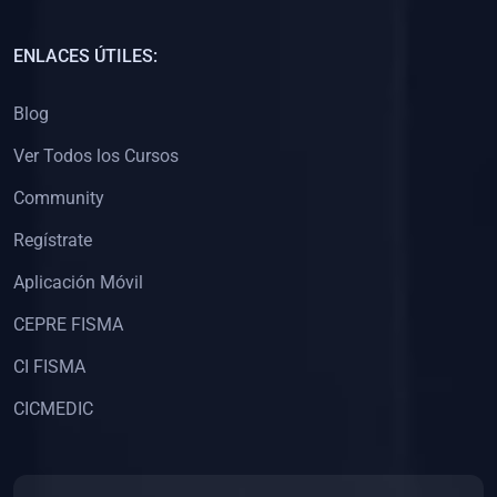
(0)
Capacitación Docentes Universitarios
ENLACES ÚTILES:
(0)
8. LIBROS
Blog
(0)
Libros de Matemáticas
Ver Todos los Cursos
(0)
Libros de Estadística
Community
(0)
Libros de Física
(0)
Libros de Química
Regístrate
(0)
Libros de Biología
Aplicación Móvil
(0)
Libros de Medicina
CEPRE FISMA
(0)
Libros de Economía
CI FISMA
(0)
Libros de Derecho
CICMEDIC
(0)
Libros de Historia
(0)
Libros de Arte y Música