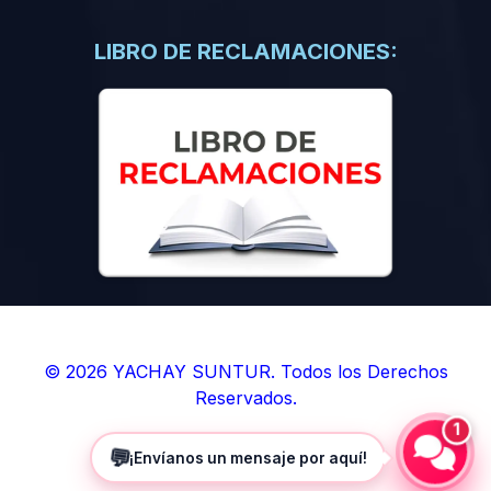
(0)
Libros de Inteligencia Artificial
(0)
Libros de Idiomas
LIBRO DE RECLAMACIONES:
(0)
9. BOLETINES
(0)
Boletines en Ciencias
(0)
Boletines en Ingenierías
(0)
Boletines en Humanidades
(0)
10. REVISTAS
(0)
Revistas en Ciencias
(0)
Revistas en Ingenierías
(0)
Revistas en Humanidades
© 2026 YACHAY SUNTUR. Todos los Derechos
Reservados.
(0)
11. SOFTWARE
1
(0)
Sistemas Operativos
💬
¡Envíanos un mensaje por aquí!
(0)
Aplicaciones