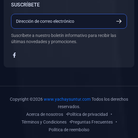
SUSCRÍBETE
(0)
Libros de Desarrollo Web y Móvil
(0)
Libros de Programación
(0)
Libros de Edición, Diseño Gráfico e Ilustración
Suscríbete a nuestro boletín informativo para recibir las
(0)
Libros de Informática
últimas novedades y promociones.
(0)
Libros de Administración, Gestión Pública y Marketing
(0)
Libros de Arquitectura e Ingeniería Civil
(0)
Libros de Ingeniería de Sistemas
(0)
Libros de Ingeniería de Software
(0)
Libros de Ciencia de Datos
Copyright ©2026
www.yachaysuntur.com
Todos los derechos
(0)
Libros de Computación Científica
reservados.
Acerca de nosotros
Política de privacidad
(0)
Libros de Mecatrónica
Términos y Condiciones
Preguntas Frecuentes
(0)
Libros de Robótica
Política de reembolso