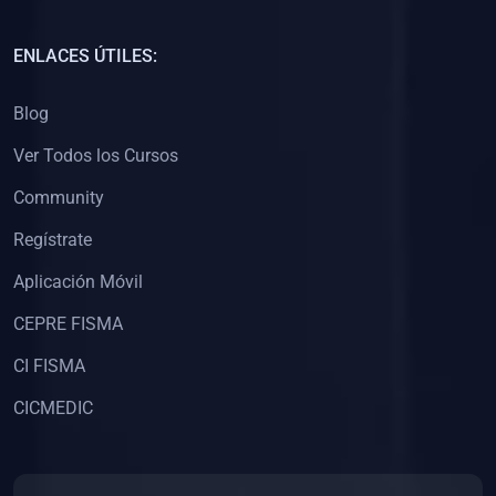
(0)
Capacitación Docentes Universitarios
ENLACES ÚTILES:
(0)
8. LIBROS
Blog
(0)
Libros de Matemáticas
Ver Todos los Cursos
(0)
Libros de Estadística
Community
(0)
Libros de Física
(0)
Libros de Química
Regístrate
(0)
Libros de Biología
Aplicación Móvil
(0)
Libros de Medicina
CEPRE FISMA
(0)
Libros de Economía
CI FISMA
(0)
Libros de Derecho
CICMEDIC
(0)
Libros de Historia
(0)
Libros de Arte y Música