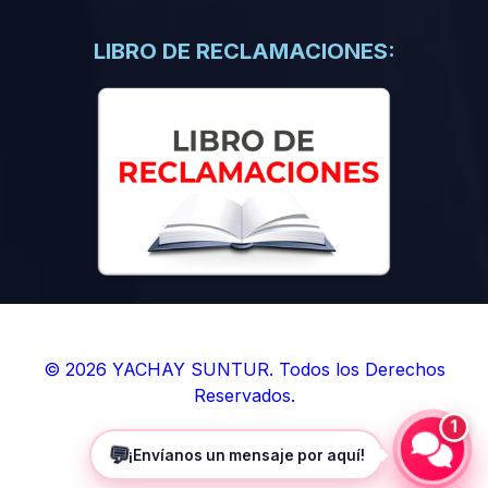
(0)
Libros de Inteligencia Artificial
(0)
Libros de Idiomas
LIBRO DE RECLAMACIONES:
(0)
9. BOLETINES
(0)
Boletines en Ciencias
(0)
Boletines en Ingenierías
(0)
Boletines en Humanidades
(0)
10. REVISTAS
(0)
Revistas en Ciencias
(0)
Revistas en Ingenierías
(0)
Revistas en Humanidades
© 2026 YACHAY SUNTUR. Todos los Derechos
Reservados.
(0)
11. SOFTWARE
1
(0)
Sistemas Operativos
💬
¡Envíanos un mensaje por aquí!
(0)
Aplicaciones