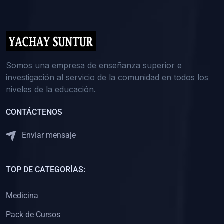
(0)
5. REFORZAMIENTO ACADÉMICO
(0)
Reforzamiento Personal
(0)
Reforzamiento Grupal
(0)
6. ASESORÍA
Somos una empresa de enseñanza superior e
investigación al servicio de la comunidad en todos los
(0)
Asesoría Educación Primaria
niveles de la educación.
(0)
Asesoría Educación Secundaria
CONTÁCTENOS
(0)
Asesoría Educación Preuniversitaria
(0)
Asesoría Educación Universitaria o Pregrado
Enviar mensaje
(0)
Asesoría Educación Postgrado
(0)
7. CAPACITACIÓN DOCENTE
TOP DE CATEGORÍAS:
(0)
Capacitación Docentes de Educación Primaria
Medicina
(0)
Capacitación Docentes de Educación Secundaria
Pack de Cursos
(0)
Capacitación Docentes de Preparación Preuniversitaria