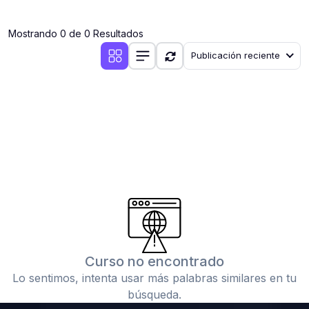
(0)
Clases en vivo por iniciarse
Mostrando 0 de 0 Resultados
(0)
Clases en vivo ya iniciadas
Publicación reciente
(0)
3. CONFERENCIAS
(0)
Conferencias por iniciar
(0)
Conferencias ya iniciadas
(0)
4. RESOLUCIÓN DE TAREAS, TRABAJOS Y PROBLEMAS
ACADÉMICOS
(0)
Banco de Preguntas
(0)
Exámenes
(0)
Tareas o trabajos de investigación ( monografías,
tesis, casos clínicos, etc.)
Curso no encontrado
(0)
Resolver tareas o preguntas, hacer trabajos
Lo sentimos, intenta usar más palabras similares en tu
académicos o de investigación (monografías y otros)
búsqueda.