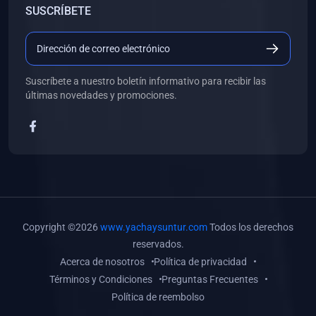
SUSCRÍBETE
(0)
Libros de Desarrollo Web y Móvil
(0)
Libros de Programación
(0)
Libros de Edición, Diseño Gráfico e Ilustración
Suscríbete a nuestro boletín informativo para recibir las
(0)
Libros de Informática
últimas novedades y promociones.
(0)
Libros de Administración, Gestión Pública y Marketing
(0)
Libros de Arquitectura e Ingeniería Civil
(0)
Libros de Ingeniería de Sistemas
(0)
Libros de Ingeniería de Software
(0)
Libros de Ciencia de Datos
Copyright ©2026
www.yachaysuntur.com
Todos los derechos
(0)
Libros de Computación Científica
reservados.
Acerca de nosotros
Política de privacidad
(0)
Libros de Mecatrónica
Términos y Condiciones
Preguntas Frecuentes
(0)
Libros de Robótica
Política de reembolso