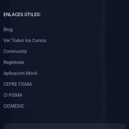
(0)
Capacitación Docentes Universitarios
ENLACES ÚTILES:
(0)
8. LIBROS
Blog
(0)
Libros de Matemáticas
Ver Todos los Cursos
(0)
Libros de Estadística
Community
(0)
Libros de Física
(0)
Libros de Química
Regístrate
(0)
Libros de Biología
Aplicación Móvil
(0)
Libros de Medicina
CEPRE FISMA
(0)
Libros de Economía
CI FISMA
(0)
Libros de Derecho
CICMEDIC
(0)
Libros de Historia
(0)
Libros de Arte y Música