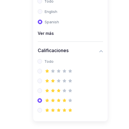
Todo
(0)
Ingeniería de Sistemas
English
(0)
Ingeniería de Software
Spanish
(0)
Ciencia de Datos
Ver más
(0)
Computación Científica
(0)
Ingeniería Mecatrónica
Calificaciones
(0)
Robótica
Todo
(0)
Inteligencia Artificial
(0)
Idiomas
(0)
Lenguaje
(0)
Literatura
(0)
Filosofía
(0)
Psicología