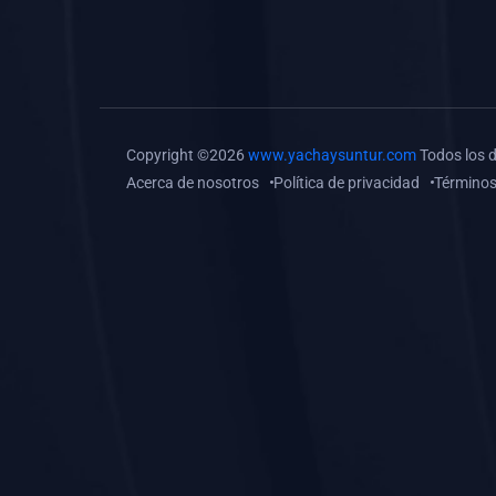
(0)
Tareas o trabajos de
investigación (
monografías, tesis, casos
clínicos, etc.)
(0)
Resolver tareas o
Copyright ©2026
www.yachaysuntur.com
Todos los 
preguntas, hacer trabajos
Acerca de nosotros
Política de privacidad
Términos
académicos o de
investigación (monografías
y otros)
(0)
5. REFORZAMIENTO
ACADÉMICO
(0)
Reforzamiento Personal
(0)
Reforzamiento Grupal
(0)
6. ASESORÍA
(0)
Asesoría Educación
Primaria