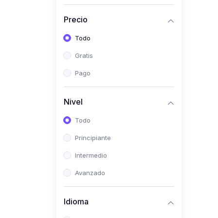
(0)
Historia
Precio
(0)
Arte y Música
Todo
(0)
Desarrollo Web
Gratis
(0)
Desarrollo Móvil
Pago
(0)
Lenguajes de
Programación
Nivel
(0)
Desarrollo de Videojuegos
Todo
(0)
Edición, Diseño Gráfico e
Principiante
Ilustración
(0)
Intermedio
Informática
(0)
Avanzado
Administración, Gestión
Pública y Marketing
Idioma
(0)
Arquitectura e Ingeniería
Civil