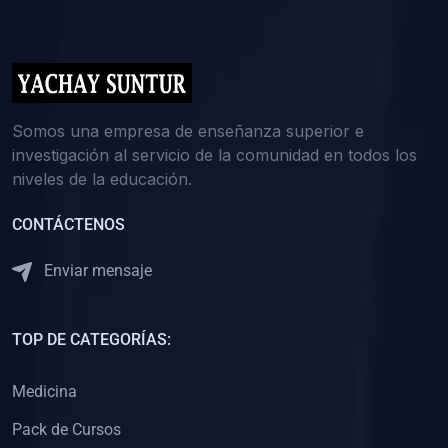
(0)
5. REFORZAMIENTO ACADÉMICO
(0)
Reforzamiento Personal
(0)
Reforzamiento Grupal
(0)
6. ASESORÍA
Somos una empresa de enseñanza superior e
investigación al servicio de la comunidad en todos los
(0)
Asesoría Educación Primaria
niveles de la educación.
(0)
Asesoría Educación Secundaria
CONTÁCTENOS
(0)
Asesoría Educación Preuniversitaria
(0)
Asesoría Educación Universitaria o Pregrado
Enviar mensaje
(0)
Asesoría Educación Postgrado
(0)
7. CAPACITACIÓN DOCENTE
TOP DE CATEGORÍAS:
(0)
Capacitación Docentes de Educación Primaria
Medicina
(0)
Capacitación Docentes de Educación Secundaria
Pack de Cursos
(0)
Capacitación Docentes de Preparación Preuniversitaria