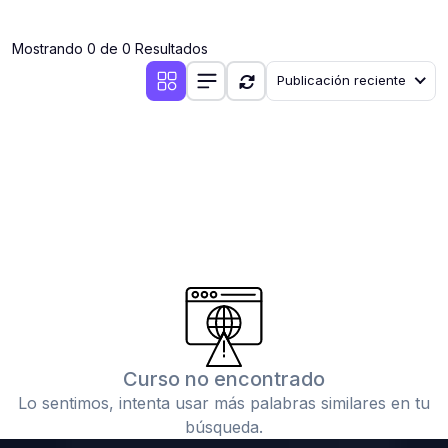
(0)
Clases en vivo por iniciarse
Mostrando 0 de 0 Resultados
(0)
Clases en vivo ya iniciadas
Publicación reciente
(0)
3. CONFERENCIAS
(0)
Conferencias por iniciar
(0)
Conferencias ya iniciadas
(0)
4. RESOLUCIÓN DE TAREAS, TRABAJOS Y PROBLEMAS
ACADÉMICOS
(0)
Banco de Preguntas
(0)
Exámenes
(0)
Tareas o trabajos de investigación ( monografías,
tesis, casos clínicos, etc.)
Curso no encontrado
(0)
Resolver tareas o preguntas, hacer trabajos
Lo sentimos, intenta usar más palabras similares en tu
académicos o de investigación (monografías y otros)
búsqueda.