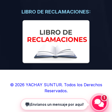
(0)
Libros de Inteligencia Artificial
(0)
Libros de Idiomas
LIBRO DE RECLAMACIONES:
(0)
9. BOLETINES
(0)
Boletines en Ciencias
(0)
Boletines en Ingenierías
(0)
Boletines en Humanidades
(0)
10. REVISTAS
(0)
Revistas en Ciencias
(0)
Revistas en Ingenierías
(0)
Revistas en Humanidades
© 2026 YACHAY SUNTUR. Todos los Derechos
Reservados.
(0)
11. SOFTWARE
1
(0)
Sistemas Operativos
💬
¡Envíanos un mensaje por aquí!
(0)
Aplicaciones