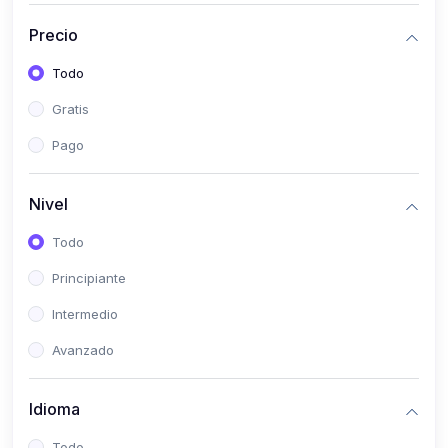
(0)
Historia
Precio
(0)
Arte y Música
Todo
(0)
Desarrollo Web
Gratis
(0)
Desarrollo Móvil
Pago
(0)
Lenguajes de Programación
(0)
Desarrollo de Videojuegos
Nivel
(0)
Edición, Diseño Gráfico e Ilustración
Todo
(0)
Informática
Principiante
(0)
Administración, Gestión Pública y Marketing
Intermedio
(0)
Arquitectura e Ingeniería Civil
Avanzado
(0)
Ingeniería de Sistemas
Idioma
(0)
Ingeniería de Software
(0)
Ciencia de Datos
Todo