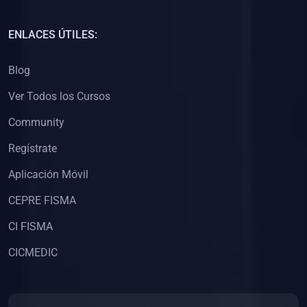
(0)
Capacitación Docentes Universitarios
ENLACES ÚTILES:
(0)
8. LIBROS
Blog
(0)
Libros de Matemáticas
Ver Todos los Cursos
(0)
Libros de Estadística
Community
(0)
Libros de Física
(0)
Libros de Química
Regístrate
(0)
Libros de Biología
Aplicación Móvil
(0)
Libros de Medicina
CEPRE FISMA
(0)
Libros de Economía
CI FISMA
(0)
Libros de Derecho
CICMEDIC
(0)
Libros de Historia
(0)
Libros de Arte y Música