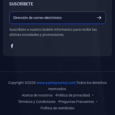
SUSCRÍBETE
(0)
Libros de Desarrollo Web y Móvil
(0)
Libros de Programación
(0)
Libros de Edición, Diseño Gráfico e Ilustración
Suscríbete a nuestro boletín informativo para recibir las
(0)
Libros de Informática
últimas novedades y promociones.
(0)
Libros de Administración, Gestión Pública y Marketing
(0)
Libros de Arquitectura e Ingeniería Civil
(0)
Libros de Ingeniería de Sistemas
(0)
Libros de Ingeniería de Software
(0)
Libros de Ciencia de Datos
Copyright ©2026
www.yachaysuntur.com
Todos los derechos
(0)
Libros de Computación Científica
reservados.
Acerca de nosotros
Política de privacidad
(0)
Libros de Mecatrónica
Términos y Condiciones
Preguntas Frecuentes
(0)
Libros de Robótica
Política de reembolso