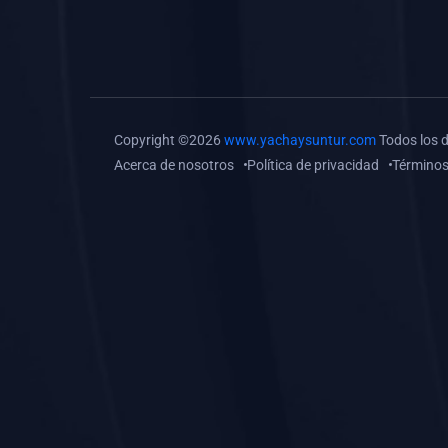
(0)
Tareas o trabajos de
investigación (
monografías, tesis, casos
clínicos, etc.)
(0)
Resolver tareas o
Copyright ©2026
www.yachaysuntur.com
Todos los 
preguntas, hacer trabajos
Acerca de nosotros
Política de privacidad
Términos
académicos o de
investigación (monografías
y otros)
(0)
5. REFORZAMIENTO
ACADÉMICO
(0)
Reforzamiento Personal
(0)
Reforzamiento Grupal
(0)
6. ASESORÍA
(0)
Asesoría Educación
Primaria