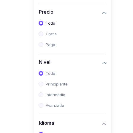
(0)
Historia
Precio
(0)
Arte y Música
Todo
(0)
Desarrollo Web
Gratis
(0)
Desarrollo Móvil
Pago
(0)
Lenguajes de
Programación
Nivel
(0)
Desarrollo de Videojuegos
Todo
(0)
Edición, Diseño Gráfico e
Principiante
Ilustración
(0)
Intermedio
Informática
(0)
Avanzado
Administración, Gestión
Pública y Marketing
Idioma
(0)
Arquitectura e Ingeniería
Civil