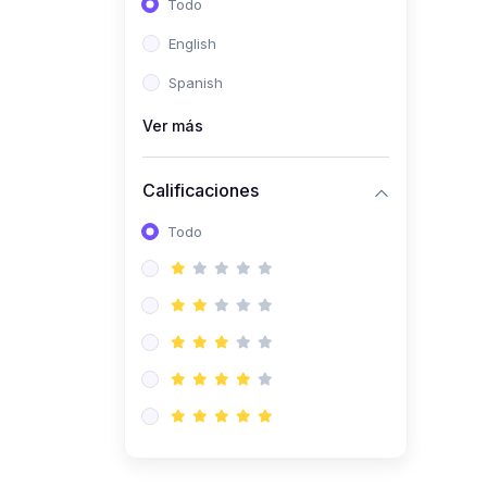
Todo
(0)
Ingeniería de Sistemas
English
(0)
Ingeniería de Software
Spanish
(0)
Ciencia de Datos
Ver más
(0)
Computación Científica
(0)
Ingeniería Mecatrónica
Calificaciones
(0)
Robótica
Todo
(0)
Inteligencia Artificial
(0)
Idiomas
(0)
Lenguaje
(0)
Literatura
(0)
Filosofía
(0)
Psicología