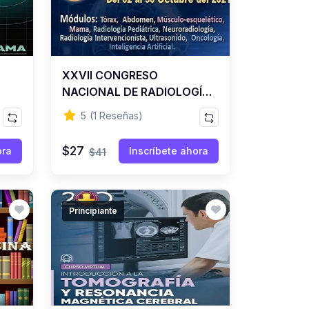
XXVII CONGRESO
NACIONAL DE RADIOLOGÍA
A
( 145 temas, 14 países,
5
(1 Reseñas)
Duración: UN MES ) - PERÚ
$27
ora
Inscríbete ahora
$41
Principiante