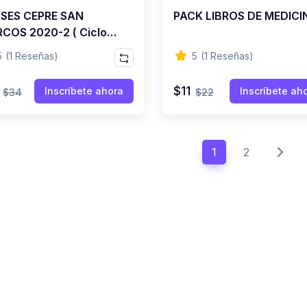
SES CEPRE SAN
PACK LIBROS DE MEDICI
COS 2020-2 ( Ciclo
inario de Ingreso
5
(1 Reseñas)
5
(1 Reseñas)
cto )
$11
Inscríbete ahora
Inscríbete ah
$34
$22
1
2