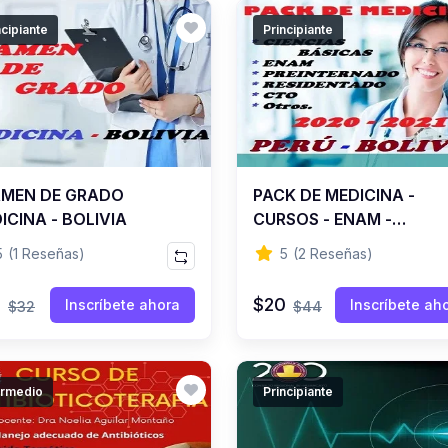
ncipiante
Principiante
MEN DE GRADO
PACK DE MEDICINA -
ICINA - BOLIVIA
CURSOS - ENAM -
PREINTERNADO -
5
(1 Reseñas)
5
(2 Reseñas)
RESIDENTADO - CTO -
2020 AL 2021
0
$20
Inscríbete ahora
Inscríbete ah
$32
$44
ermedio
Principiante