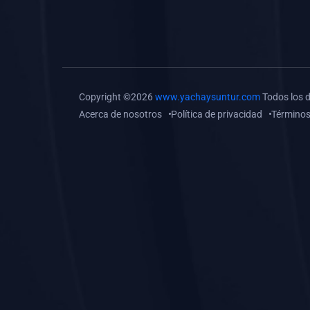
(0)
Tareas o trabajos de
investigación (
monografías, tesis, casos
clínicos, etc.)
(0)
Resolver tareas o
Copyright ©2026
www.yachaysuntur.com
Todos los 
preguntas, hacer trabajos
Acerca de nosotros
Política de privacidad
Términos
académicos o de
investigación (monografías
y otros)
(0)
5. REFORZAMIENTO
ACADÉMICO
(0)
Reforzamiento Personal
(0)
Reforzamiento Grupal
(0)
6. ASESORÍA
(0)
Asesoría Educación
Primaria