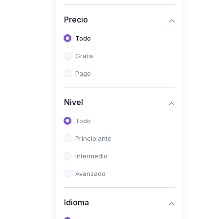
(0)
Historia
Precio
(0)
Arte y Música
Todo
(0)
Desarrollo Web
Gratis
(0)
Desarrollo Móvil
Pago
(0)
Lenguajes de
Programación
Nivel
(0)
Desarrollo de Videojuegos
Todo
(0)
Edición, Diseño Gráfico e
Principiante
Ilustración
(0)
Intermedio
Informática
(0)
Avanzado
Administración, Gestión
Pública y Marketing
Idioma
(0)
Arquitectura e Ingeniería
Civil