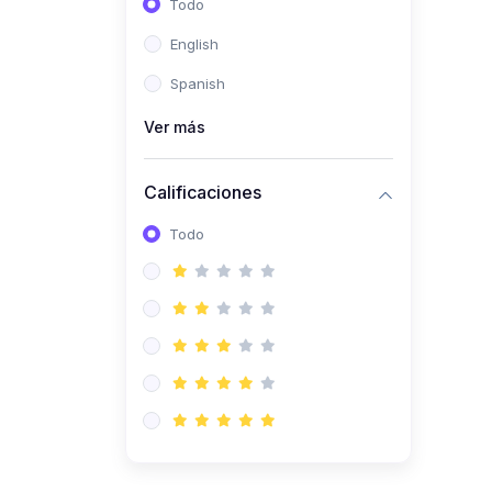
Todo
(0)
Ingeniería de Sistemas
English
(0)
Ingeniería de Software
Spanish
(0)
Ciencia de Datos
Ver más
(0)
Computación Científica
(0)
Ingeniería Mecatrónica
Calificaciones
(0)
Robótica
Todo
(0)
Inteligencia Artificial
(0)
Idiomas
(0)
Lenguaje
(0)
Literatura
(0)
Filosofía
(0)
Psicología