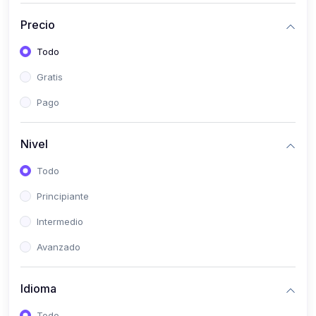
(0)
Historia
Precio
(0)
Arte y Música
Todo
(0)
Desarrollo Web
Gratis
(0)
Desarrollo Móvil
Pago
(0)
Lenguajes de Programación
(0)
Desarrollo de Videojuegos
Nivel
(0)
Edición, Diseño Gráfico e Ilustración
Todo
(0)
Informática
Principiante
(0)
Administración, Gestión Pública y Marketing
Intermedio
(0)
Arquitectura e Ingeniería Civil
Avanzado
(0)
Ingeniería de Sistemas
Idioma
(0)
Ingeniería de Software
(0)
Ciencia de Datos
Todo