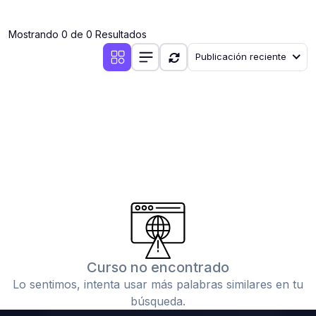
(0)
Clases en vivo por iniciarse
Mostrando 0 de 0 Resultados
(0)
Clases en vivo ya iniciadas
Publicación reciente
(0)
3. CONFERENCIAS
(0)
Conferencias por iniciar
(0)
Conferencias ya iniciadas
(0)
4. RESOLUCIÓN DE TAREAS, TRABAJOS Y PROBLEMAS
ACADÉMICOS
(0)
Banco de Preguntas
(0)
Exámenes
(0)
Tareas o trabajos de investigación ( monografías,
tesis, casos clínicos, etc.)
Curso no encontrado
(0)
Resolver tareas o preguntas, hacer trabajos
Lo sentimos, intenta usar más palabras similares en tu
académicos o de investigación (monografías y otros)
búsqueda.