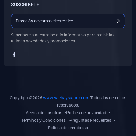
SUSCRÍBETE
(0)
Libros de Desarrollo Web y Móvil
(0)
Libros de Programación
(0)
Libros de Edición, Diseño Gráfico e Ilustración
Suscríbete a nuestro boletín informativo para recibir las
(0)
Libros de Informática
últimas novedades y promociones.
(0)
Libros de Administración, Gestión Pública y Marketing
(0)
Libros de Arquitectura e Ingeniería Civil
(0)
Libros de Ingeniería de Sistemas
(0)
Libros de Ingeniería de Software
(0)
Libros de Ciencia de Datos
Copyright ©2026
www.yachaysuntur.com
Todos los derechos
(0)
Libros de Computación Científica
reservados.
Acerca de nosotros
Política de privacidad
(0)
Libros de Mecatrónica
Términos y Condiciones
Preguntas Frecuentes
(0)
Libros de Robótica
Política de reembolso