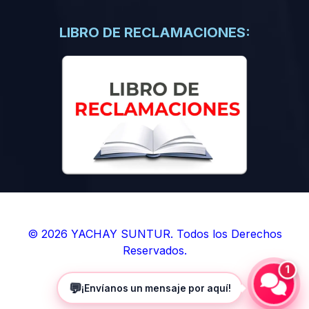
(0)
Libros de Inteligencia Artificial
(0)
Libros de Idiomas
LIBRO DE RECLAMACIONES:
(0)
9. BOLETINES
(0)
Boletines en Ciencias
(0)
Boletines en Ingenierías
(0)
Boletines en Humanidades
(0)
10. REVISTAS
(0)
Revistas en Ciencias
(0)
Revistas en Ingenierías
(0)
Revistas en Humanidades
© 2026 YACHAY SUNTUR. Todos los Derechos
Reservados.
(0)
11. SOFTWARE
1
(0)
Sistemas Operativos
💬
¡Envíanos un mensaje por aquí!
(0)
Aplicaciones