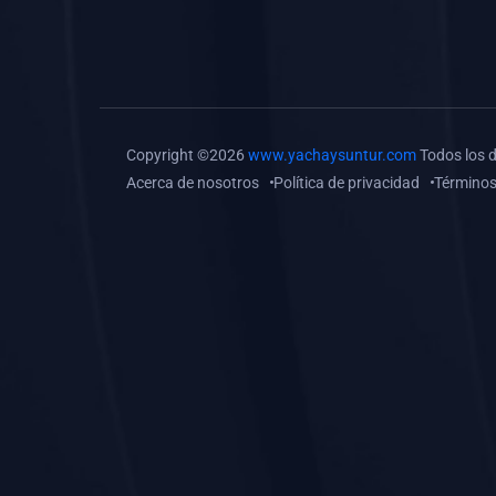
(0)
Tareas o trabajos de
investigación (
monografías, tesis, casos
clínicos, etc.)
(0)
Resolver tareas o
Copyright ©2026
www.yachaysuntur.com
Todos los 
preguntas, hacer trabajos
Acerca de nosotros
Política de privacidad
Términos
académicos o de
investigación (monografías
y otros)
(0)
5. REFORZAMIENTO
ACADÉMICO
(0)
Reforzamiento Personal
(0)
Reforzamiento Grupal
(0)
6. ASESORÍA
(0)
Asesoría Educación
Primaria