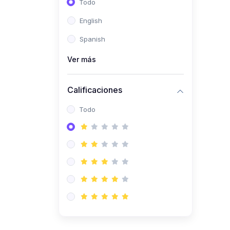
Todo
(0)
Ingeniería de Sistemas
English
(0)
Ingeniería de Software
Spanish
(0)
Ciencia de Datos
Ver más
(0)
Computación Científica
(0)
Ingeniería Mecatrónica
Calificaciones
(0)
Robótica
Todo
(0)
Inteligencia Artificial
(0)
Idiomas
(0)
Lenguaje
(0)
Literatura
(0)
Filosofía
(0)
Psicología