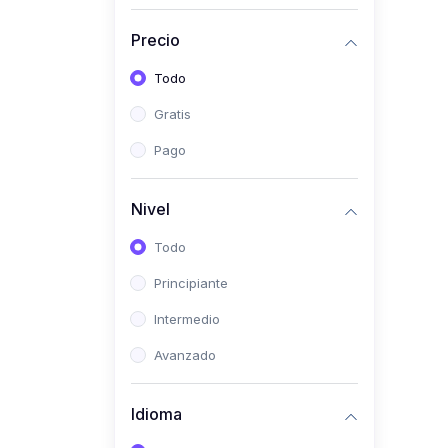
(0)
Historia
Precio
(0)
Arte y Música
Todo
(0)
Desarrollo Web
Gratis
(0)
Desarrollo Móvil
Pago
(0)
Lenguajes de
Programación
Nivel
(0)
Desarrollo de Videojuegos
Todo
(0)
Edición, Diseño Gráfico e
Principiante
Ilustración
(0)
Intermedio
Informática
(0)
Avanzado
Administración, Gestión
Pública y Marketing
Idioma
(0)
Arquitectura e Ingeniería
Civil