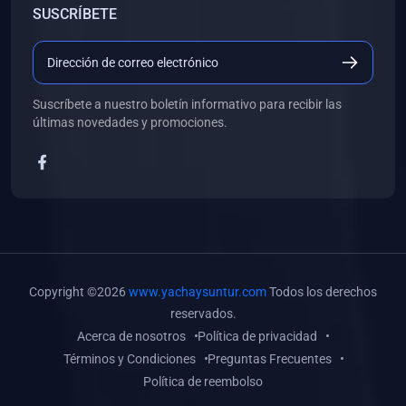
SUSCRÍBETE
(0)
Libros de Desarrollo Web y Móvil
(0)
Libros de Programación
(0)
Libros de Edición, Diseño Gráfico e Ilustración
Suscríbete a nuestro boletín informativo para recibir las
(0)
Libros de Informática
últimas novedades y promociones.
(0)
Libros de Administración, Gestión Pública y Marketing
(0)
Libros de Arquitectura e Ingeniería Civil
(0)
Libros de Ingeniería de Sistemas
(0)
Libros de Ingeniería de Software
(0)
Libros de Ciencia de Datos
Copyright ©2026
www.yachaysuntur.com
Todos los derechos
(0)
Libros de Computación Científica
reservados.
Acerca de nosotros
Política de privacidad
(0)
Libros de Mecatrónica
Términos y Condiciones
Preguntas Frecuentes
(0)
Libros de Robótica
Política de reembolso