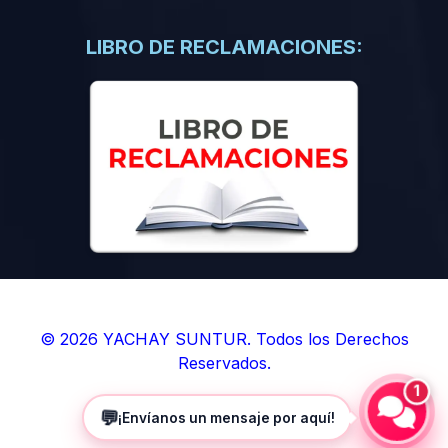
(0)
Libros de Inteligencia Artificial
(0)
Libros de Idiomas
LIBRO DE RECLAMACIONES:
(0)
9. BOLETINES
(0)
Boletines en Ciencias
(0)
Boletines en Ingenierías
(0)
Boletines en Humanidades
(0)
10. REVISTAS
(0)
Revistas en Ciencias
(0)
Revistas en Ingenierías
(0)
Revistas en Humanidades
© 2026 YACHAY SUNTUR. Todos los Derechos
Reservados.
(0)
11. SOFTWARE
1
(0)
Sistemas Operativos
💬
¡Envíanos un mensaje por aquí!
(0)
Aplicaciones