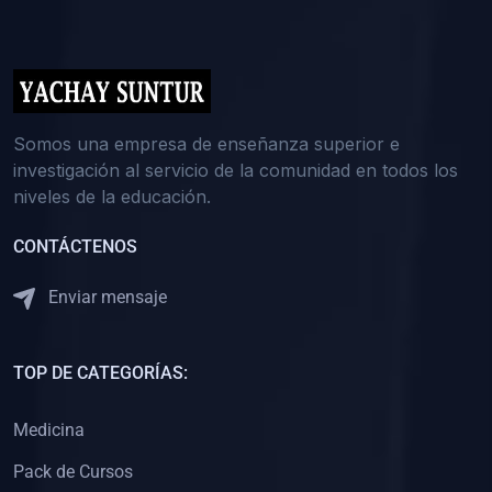
(0)
5. REFORZAMIENTO ACADÉMICO
(0)
Reforzamiento Personal
(0)
Reforzamiento Grupal
(0)
6. ASESORÍA
Somos una empresa de enseñanza superior e
investigación al servicio de la comunidad en todos los
(0)
Asesoría Educación Primaria
niveles de la educación.
(0)
Asesoría Educación Secundaria
CONTÁCTENOS
(0)
Asesoría Educación Preuniversitaria
(0)
Asesoría Educación Universitaria o Pregrado
Enviar mensaje
(0)
Asesoría Educación Postgrado
(0)
7. CAPACITACIÓN DOCENTE
TOP DE CATEGORÍAS:
(0)
Capacitación Docentes de Educación Primaria
Medicina
(0)
Capacitación Docentes de Educación Secundaria
Pack de Cursos
(0)
Capacitación Docentes de Preparación Preuniversitaria