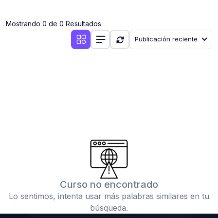
(0)
Clases en vivo por iniciarse
Mostrando 0 de 0 Resultados
(0)
Clases en vivo ya iniciadas
Publicación reciente
(0)
3. CONFERENCIAS
(0)
Conferencias por iniciar
(0)
Conferencias ya iniciadas
(0)
4. RESOLUCIÓN DE TAREAS, TRABAJOS Y PROBLEMAS
ACADÉMICOS
(0)
Banco de Preguntas
(0)
Exámenes
(0)
Tareas o trabajos de investigación ( monografías,
tesis, casos clínicos, etc.)
Curso no encontrado
(0)
Resolver tareas o preguntas, hacer trabajos
Lo sentimos, intenta usar más palabras similares en tu
académicos o de investigación (monografías y otros)
búsqueda.