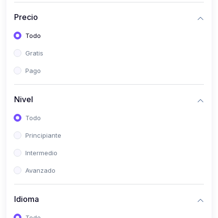
(0)
Historia
Precio
(0)
Arte y Música
Todo
(0)
Desarrollo Web
Gratis
(0)
Desarrollo Móvil
Pago
(0)
Lenguajes de Programación
(0)
Desarrollo de Videojuegos
Nivel
(0)
Edición, Diseño Gráfico e Ilustración
Todo
(0)
Informática
Principiante
(0)
Administración, Gestión Pública y Marketing
Intermedio
(0)
Arquitectura e Ingeniería Civil
Avanzado
(0)
Ingeniería de Sistemas
Idioma
(0)
Ingeniería de Software
(0)
Ciencia de Datos
Todo