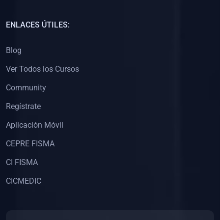
(0)
Capacitación Docentes Universitarios
ENLACES ÚTILES:
(0)
8. LIBROS
Blog
(0)
Libros de Matemáticas
Ver Todos los Cursos
(0)
Libros de Estadística
Community
(0)
Libros de Física
(0)
Libros de Química
Regístrate
(0)
Libros de Biología
Aplicación Móvil
(0)
Libros de Medicina
CEPRE FISMA
(0)
Libros de Economía
CI FISMA
(0)
Libros de Derecho
CICMEDIC
(0)
Libros de Historia
(0)
Libros de Arte y Música