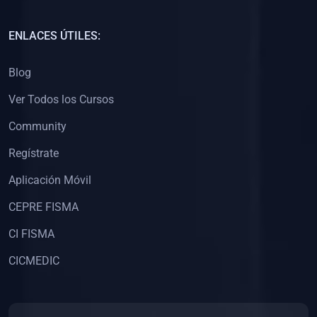
(0)
Capacitación Docentes Universitarios
ENLACES ÚTILES:
(0)
8. LIBROS
Blog
(0)
Libros de Matemáticas
Ver Todos los Cursos
(0)
Libros de Estadística
Community
(0)
Libros de Física
(0)
Libros de Química
Regístrate
(0)
Libros de Biología
Aplicación Móvil
(0)
Libros de Medicina
CEPRE FISMA
(0)
Libros de Economía
CI FISMA
(0)
Libros de Derecho
CICMEDIC
(0)
Libros de Historia
(0)
Libros de Arte y Música