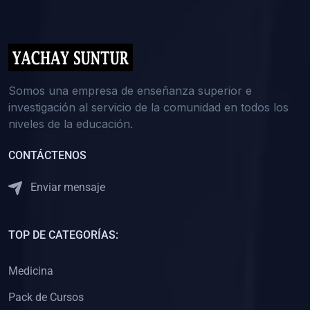
(0)
5. REFORZAMIENTO ACADÉMICO
(0)
Reforzamiento Personal
(0)
Reforzamiento Grupal
(0)
6. ASESORÍA
Somos una empresa de enseñanza superior e
investigación al servicio de la comunidad en todos los
(0)
Asesoría Educación Primaria
niveles de la educación.
(0)
Asesoría Educación Secundaria
CONTÁCTENOS
(0)
Asesoría Educación Preuniversitaria
(0)
Asesoría Educación Universitaria o Pregrado
Enviar mensaje
(0)
Asesoría Educación Postgrado
(0)
7. CAPACITACIÓN DOCENTE
TOP DE CATEGORÍAS:
(0)
Capacitación Docentes de Educación Primaria
Medicina
(0)
Capacitación Docentes de Educación Secundaria
Pack de Cursos
(0)
Capacitación Docentes de Preparación Preuniversitaria