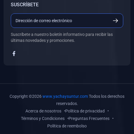
SUSCRÍBETE
(0)
Libros de Desarrollo Web y Móvil
(0)
Libros de Programación
(0)
Libros de Edición, Diseño Gráfico e Ilustración
Suscríbete a nuestro boletín informativo para recibir las
(0)
Libros de Informática
últimas novedades y promociones.
(0)
Libros de Administración, Gestión Pública y Marketing
(0)
Libros de Arquitectura e Ingeniería Civil
(0)
Libros de Ingeniería de Sistemas
(0)
Libros de Ingeniería de Software
(0)
Libros de Ciencia de Datos
Copyright ©2026
www.yachaysuntur.com
Todos los derechos
(0)
Libros de Computación Científica
reservados.
Acerca de nosotros
Política de privacidad
(0)
Libros de Mecatrónica
Términos y Condiciones
Preguntas Frecuentes
(0)
Libros de Robótica
Política de reembolso