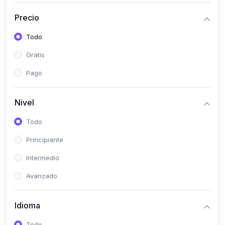
(0)
Historia
Precio
(0)
Arte y Música
Todo
(0)
Desarrollo Web
Gratis
(0)
Desarrollo Móvil
Pago
(0)
Lenguajes de Programación
(0)
Desarrollo de Videojuegos
Nivel
(0)
Edición, Diseño Gráfico e Ilustración
Todo
(0)
Informática
Principiante
(0)
Administración, Gestión Pública y Marketing
Intermedio
(0)
Arquitectura e Ingeniería Civil
Avanzado
(0)
Ingeniería de Sistemas
Idioma
(0)
Ingeniería de Software
(0)
Ciencia de Datos
Todo