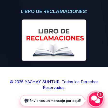
(0)
Libros de Inteligencia Artificial
(0)
Libros de Idiomas
LIBRO DE RECLAMACIONES:
(0)
9. BOLETINES
(0)
Boletines en Ciencias
(0)
Boletines en Ingenierías
(0)
Boletines en Humanidades
(0)
10. REVISTAS
(0)
Revistas en Ciencias
(0)
Revistas en Ingenierías
(0)
Revistas en Humanidades
© 2026 YACHAY SUNTUR. Todos los Derechos
Reservados.
(0)
11. SOFTWARE
1
(0)
Sistemas Operativos
💬
¡Envíanos un mensaje por aquí!
(0)
Aplicaciones