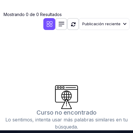
(0)
Clases en vivo por iniciarse
Mostrando 0 de 0 Resultados
(0)
Clases en vivo ya iniciadas
Publicación reciente
(0)
3. CONFERENCIAS
(0)
Conferencias por iniciar
(0)
Conferencias ya iniciadas
(0)
4. RESOLUCIÓN DE TAREAS, TRABAJOS Y PROBLEMAS
ACADÉMICOS
(0)
Banco de Preguntas
(0)
Exámenes
(0)
Tareas o trabajos de investigación ( monografías,
tesis, casos clínicos, etc.)
Curso no encontrado
(0)
Resolver tareas o preguntas, hacer trabajos
Lo sentimos, intenta usar más palabras similares en tu
académicos o de investigación (monografías y otros)
búsqueda.