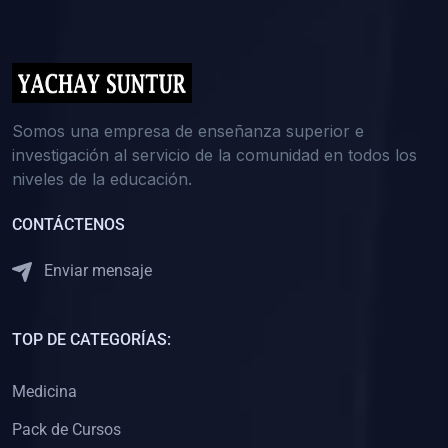
(0)
5. REFORZAMIENTO ACADÉMICO
(0)
Reforzamiento Personal
(0)
Reforzamiento Grupal
(0)
6. ASESORÍA
Somos una empresa de enseñanza superior e
investigación al servicio de la comunidad en todos los
(0)
Asesoría Educación Primaria
niveles de la educación.
(0)
Asesoría Educación Secundaria
CONTÁCTENOS
(0)
Asesoría Educación Preuniversitaria
(0)
Asesoría Educación Universitaria o Pregrado
Enviar mensaje
(0)
Asesoría Educación Postgrado
(0)
7. CAPACITACIÓN DOCENTE
TOP DE CATEGORÍAS:
(0)
Capacitación Docentes de Educación Primaria
Medicina
(0)
Capacitación Docentes de Educación Secundaria
Pack de Cursos
(0)
Capacitación Docentes de Preparación Preuniversitaria