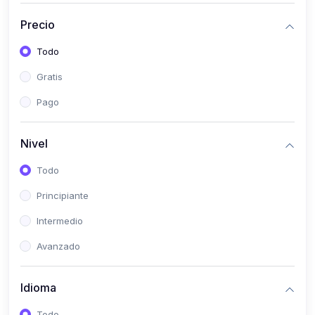
(0)
Historia
Precio
(0)
Arte y Música
Todo
(0)
Desarrollo Web
Gratis
(0)
Desarrollo Móvil
Pago
(0)
Lenguajes de Programación
(0)
Desarrollo de Videojuegos
Nivel
(0)
Edición, Diseño Gráfico e Ilustración
Todo
(0)
Informática
Principiante
(0)
Administración, Gestión Pública y Marketing
Intermedio
(0)
Arquitectura e Ingeniería Civil
Avanzado
(0)
Ingeniería de Sistemas
Idioma
(0)
Ingeniería de Software
(0)
Ciencia de Datos
Todo