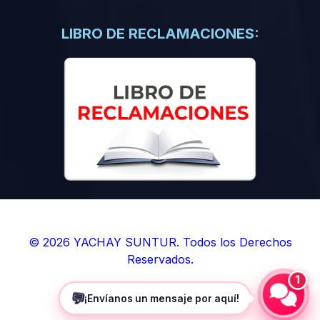
(0)
Libros de Inteligencia Artificial
(0)
Libros de Idiomas
LIBRO DE RECLAMACIONES:
(0)
9. BOLETINES
(0)
Boletines en Ciencias
(0)
Boletines en Ingenierías
(0)
Boletines en Humanidades
(0)
10. REVISTAS
(0)
Revistas en Ciencias
(0)
Revistas en Ingenierías
(0)
Revistas en Humanidades
© 2026 YACHAY SUNTUR. Todos los Derechos
Reservados.
(0)
11. SOFTWARE
1
(0)
Sistemas Operativos
💬
¡Envíanos un mensaje por aquí!
(0)
Aplicaciones