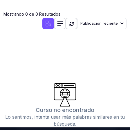
(0)
Clases en vivo por iniciarse
Mostrando 0 de 0 Resultados
(0)
Clases en vivo ya iniciadas
Publicación reciente
(0)
3. CONFERENCIAS
(0)
Conferencias por iniciar
(0)
Conferencias ya iniciadas
(0)
4. RESOLUCIÓN DE TAREAS, TRABAJOS Y PROBLEMAS
ACADÉMICOS
(0)
Banco de Preguntas
(0)
Exámenes
(0)
Tareas o trabajos de investigación ( monografías,
tesis, casos clínicos, etc.)
Curso no encontrado
(0)
Resolver tareas o preguntas, hacer trabajos
Lo sentimos, intenta usar más palabras similares en tu
académicos o de investigación (monografías y otros)
búsqueda.