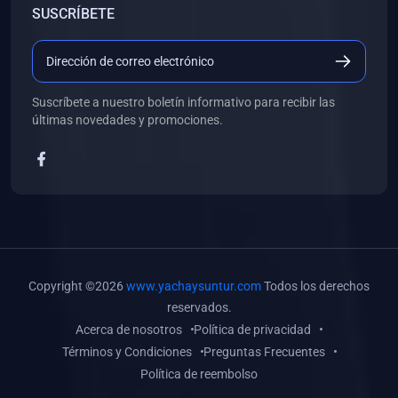
SUSCRÍBETE
(0)
Libros de Desarrollo Web y Móvil
(0)
Libros de Programación
(0)
Libros de Edición, Diseño Gráfico e Ilustración
Suscríbete a nuestro boletín informativo para recibir las
(0)
Libros de Informática
últimas novedades y promociones.
(0)
Libros de Administración, Gestión Pública y Marketing
(0)
Libros de Arquitectura e Ingeniería Civil
(0)
Libros de Ingeniería de Sistemas
(0)
Libros de Ingeniería de Software
(0)
Libros de Ciencia de Datos
Copyright ©2026
www.yachaysuntur.com
Todos los derechos
(0)
Libros de Computación Científica
reservados.
Acerca de nosotros
Política de privacidad
(0)
Libros de Mecatrónica
Términos y Condiciones
Preguntas Frecuentes
(0)
Libros de Robótica
Política de reembolso