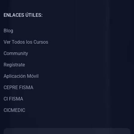
(0)
Capacitación Docentes Universitarios
ENLACES ÚTILES:
(0)
8. LIBROS
Blog
(0)
Libros de Matemáticas
Ver Todos los Cursos
(0)
Libros de Estadística
Community
(0)
Libros de Física
(0)
Libros de Química
Regístrate
(0)
Libros de Biología
Aplicación Móvil
(0)
Libros de Medicina
CEPRE FISMA
(0)
Libros de Economía
CI FISMA
(0)
Libros de Derecho
CICMEDIC
(0)
Libros de Historia
(0)
Libros de Arte y Música