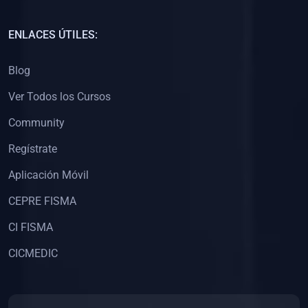
(0)
Capacitación Docentes Universitarios
ENLACES ÚTILES:
(0)
8. LIBROS
Blog
(0)
Libros de Matemáticas
Ver Todos los Cursos
(0)
Libros de Estadística
Community
(0)
Libros de Física
(0)
Libros de Química
Regístrate
(0)
Libros de Biología
Aplicación Móvil
(0)
Libros de Medicina
CEPRE FISMA
(0)
Libros de Economía
CI FISMA
(0)
Libros de Derecho
CICMEDIC
(0)
Libros de Historia
(0)
Libros de Arte y Música