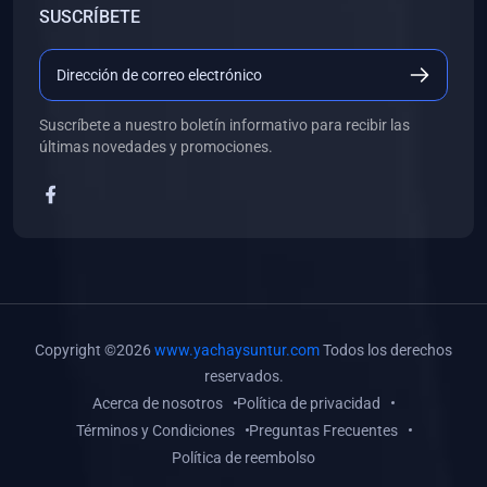
SUSCRÍBETE
(0)
Libros de Desarrollo Web y Móvil
(0)
Libros de Programación
(0)
Libros de Edición, Diseño Gráfico e Ilustración
Suscríbete a nuestro boletín informativo para recibir las
(0)
Libros de Informática
últimas novedades y promociones.
(0)
Libros de Administración, Gestión Pública y Marketing
(0)
Libros de Arquitectura e Ingeniería Civil
(0)
Libros de Ingeniería de Sistemas
(0)
Libros de Ingeniería de Software
(0)
Libros de Ciencia de Datos
Copyright ©2026
www.yachaysuntur.com
Todos los derechos
(0)
Libros de Computación Científica
reservados.
Acerca de nosotros
Política de privacidad
(0)
Libros de Mecatrónica
Términos y Condiciones
Preguntas Frecuentes
(0)
Libros de Robótica
Política de reembolso