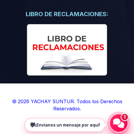
(0)
Libros de Inteligencia Artificial
(0)
Libros de Idiomas
LIBRO DE RECLAMACIONES:
(0)
9. BOLETINES
(0)
Boletines en Ciencias
(0)
Boletines en Ingenierías
(0)
Boletines en Humanidades
(0)
10. REVISTAS
(0)
Revistas en Ciencias
(0)
Revistas en Ingenierías
(0)
Revistas en Humanidades
© 2026 YACHAY SUNTUR. Todos los Derechos
Reservados.
(0)
11. SOFTWARE
1
(0)
Sistemas Operativos
💬
¡Envíanos un mensaje por aquí!
(0)
Aplicaciones