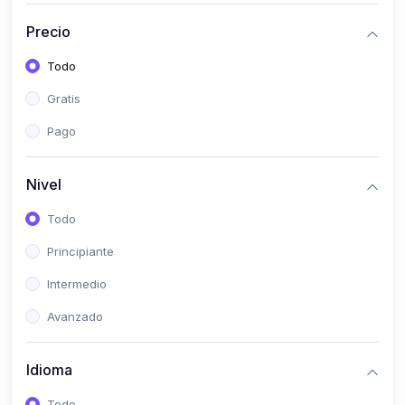
(0)
Historia
Precio
(0)
Arte y Música
Todo
(0)
Desarrollo Web
Gratis
(0)
Desarrollo Móvil
Pago
(0)
Lenguajes de Programación
(0)
Desarrollo de Videojuegos
Nivel
(0)
Edición, Diseño Gráfico e Ilustración
Todo
(0)
Informática
Principiante
(0)
Administración, Gestión Pública y Marketing
Intermedio
(0)
Arquitectura e Ingeniería Civil
Avanzado
(0)
Ingeniería de Sistemas
Idioma
(0)
Ingeniería de Software
(0)
Ciencia de Datos
Todo