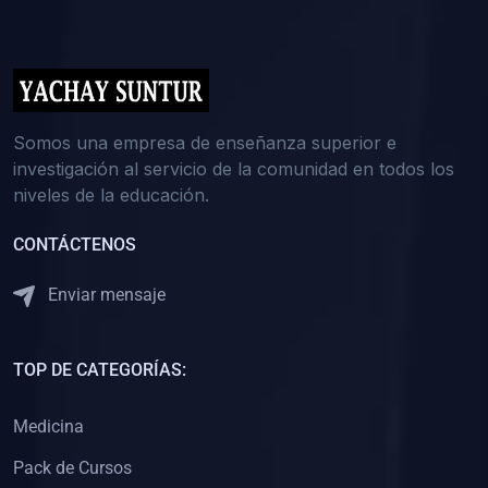
(0)
5. REFORZAMIENTO ACADÉMICO
(0)
Reforzamiento Personal
(0)
Reforzamiento Grupal
(0)
6. ASESORÍA
Somos una empresa de enseñanza superior e
investigación al servicio de la comunidad en todos los
(0)
Asesoría Educación Primaria
niveles de la educación.
(0)
Asesoría Educación Secundaria
CONTÁCTENOS
(0)
Asesoría Educación Preuniversitaria
(0)
Asesoría Educación Universitaria o Pregrado
Enviar mensaje
(0)
Asesoría Educación Postgrado
(0)
7. CAPACITACIÓN DOCENTE
TOP DE CATEGORÍAS:
(0)
Capacitación Docentes de Educación Primaria
Medicina
(0)
Capacitación Docentes de Educación Secundaria
Pack de Cursos
(0)
Capacitación Docentes de Preparación Preuniversitaria