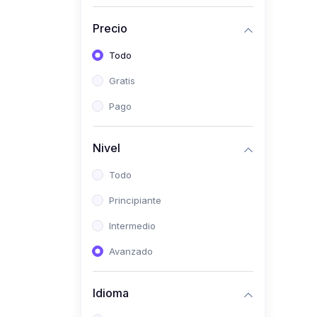
(0)
Historia
Precio
(0)
Arte y Música
Todo
(0)
Desarrollo Web
Gratis
(0)
Desarrollo Móvil
Pago
(0)
Lenguajes de
Programación
Nivel
(0)
Desarrollo de Videojuegos
Todo
(0)
Edición, Diseño Gráfico e
Principiante
Ilustración
(0)
Intermedio
Informática
(0)
Avanzado
Administración, Gestión
Pública y Marketing
Idioma
(0)
Arquitectura e Ingeniería
Civil