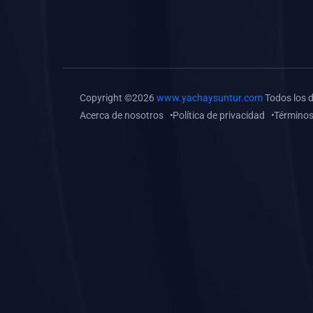
(0)
Tareas o trabajos de
investigación (
monografías, tesis, casos
clínicos, etc.)
(0)
Resolver tareas o
Copyright ©2026
www.yachaysuntur.com
Todos los 
preguntas, hacer trabajos
Acerca de nosotros
Política de privacidad
Términos
académicos o de
investigación (monografías
y otros)
(0)
5. REFORZAMIENTO
ACADÉMICO
(0)
Reforzamiento Personal
(0)
Reforzamiento Grupal
(0)
6. ASESORÍA
(0)
Asesoría Educación
Primaria