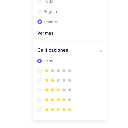
Todo
(0)
Ingeniería de Sistemas
English
(0)
Ingeniería de Software
Spanish
(0)
Ciencia de Datos
Ver más
(0)
Computación Científica
(0)
Ingeniería Mecatrónica
Calificaciones
(0)
Robótica
Todo
(0)
Inteligencia Artificial
(0)
Idiomas
(0)
Lenguaje
(0)
Literatura
(0)
Filosofía
(0)
Psicología