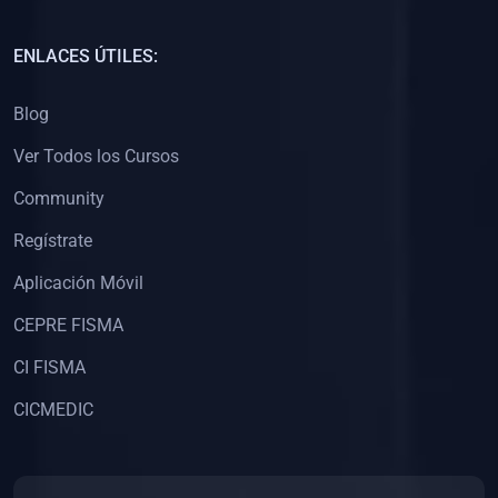
(0)
Capacitación Docentes Universitarios
ENLACES ÚTILES:
(0)
8. LIBROS
Blog
(0)
Libros de Matemáticas
Ver Todos los Cursos
(0)
Libros de Estadística
Community
(0)
Libros de Física
(0)
Libros de Química
Regístrate
(0)
Libros de Biología
Aplicación Móvil
(0)
Libros de Medicina
CEPRE FISMA
(0)
Libros de Economía
CI FISMA
(0)
Libros de Derecho
CICMEDIC
(0)
Libros de Historia
(0)
Libros de Arte y Música