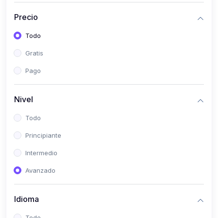
(0)
Historia
Precio
(0)
Arte y Música
Todo
(0)
Desarrollo Web
Gratis
(0)
Desarrollo Móvil
Pago
(0)
Lenguajes de Programación
(0)
Desarrollo de Videojuegos
Nivel
(0)
Edición, Diseño Gráfico e Ilustración
Todo
(0)
Informática
Principiante
(0)
Administración, Gestión Pública y Marketing
Intermedio
(0)
Arquitectura e Ingeniería Civil
Avanzado
(0)
Ingeniería de Sistemas
Idioma
(0)
Ingeniería de Software
(0)
Ciencia de Datos
Todo