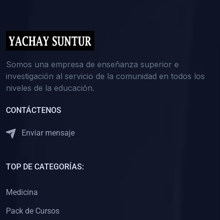
(0)
5. REFORZAMIENTO ACADÉMICO
(0)
Reforzamiento Personal
(0)
Reforzamiento Grupal
(0)
6. ASESORÍA
Somos una empresa de enseñanza superior e
investigación al servicio de la comunidad en todos los
(0)
Asesoría Educación Primaria
niveles de la educación.
(0)
Asesoría Educación Secundaria
CONTÁCTENOS
(0)
Asesoría Educación Preuniversitaria
(0)
Asesoría Educación Universitaria o Pregrado
Enviar mensaje
(0)
Asesoría Educación Postgrado
(0)
7. CAPACITACIÓN DOCENTE
TOP DE CATEGORÍAS:
(0)
Capacitación Docentes de Educación Primaria
Medicina
(0)
Capacitación Docentes de Educación Secundaria
Pack de Cursos
(0)
Capacitación Docentes de Preparación Preuniversitaria