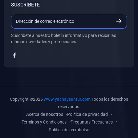
SUSCRÍBETE
(0)
Libros de Desarrollo Web y Móvil
(0)
Libros de Programación
(0)
Libros de Edición, Diseño Gráfico e Ilustración
Suscríbete a nuestro boletín informativo para recibir las
(0)
Libros de Informática
últimas novedades y promociones.
(0)
Libros de Administración, Gestión Pública y Marketing
(0)
Libros de Arquitectura e Ingeniería Civil
(0)
Libros de Ingeniería de Sistemas
(0)
Libros de Ingeniería de Software
(0)
Libros de Ciencia de Datos
Copyright ©2026
www.yachaysuntur.com
Todos los derechos
(0)
Libros de Computación Científica
reservados.
Acerca de nosotros
Política de privacidad
(0)
Libros de Mecatrónica
Términos y Condiciones
Preguntas Frecuentes
(0)
Libros de Robótica
Política de reembolso