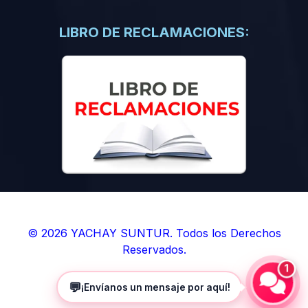
(0)
Libros de Inteligencia Artificial
(0)
Libros de Idiomas
LIBRO DE RECLAMACIONES:
(0)
9. BOLETINES
(0)
Boletines en Ciencias
(0)
Boletines en Ingenierías
(0)
Boletines en Humanidades
(0)
10. REVISTAS
(0)
Revistas en Ciencias
(0)
Revistas en Ingenierías
(0)
Revistas en Humanidades
© 2026 YACHAY SUNTUR. Todos los Derechos
Reservados.
(0)
11. SOFTWARE
1
(0)
Sistemas Operativos
💬
¡Envíanos un mensaje por aquí!
(0)
Aplicaciones