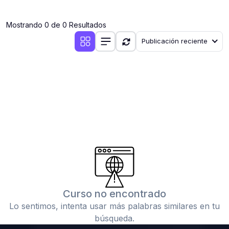
(0)
Clases en vivo por iniciarse
Mostrando 0 de 0 Resultados
(0)
Clases en vivo ya iniciadas
Publicación reciente
(0)
3. CONFERENCIAS
(0)
Conferencias por iniciar
(0)
Conferencias ya iniciadas
(0)
4. RESOLUCIÓN DE TAREAS, TRABAJOS Y PROBLEMAS
ACADÉMICOS
(0)
Banco de Preguntas
(0)
Exámenes
(0)
Tareas o trabajos de investigación ( monografías,
tesis, casos clínicos, etc.)
Curso no encontrado
(0)
Resolver tareas o preguntas, hacer trabajos
Lo sentimos, intenta usar más palabras similares en tu
académicos o de investigación (monografías y otros)
búsqueda.