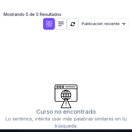
(0)
Clases en vivo por iniciarse
Mostrando 0 de 0 Resultados
(0)
Clases en vivo ya iniciadas
Publicación reciente
(0)
3. CONFERENCIAS
(0)
Conferencias por iniciar
(0)
Conferencias ya iniciadas
(0)
4. RESOLUCIÓN DE TAREAS, TRABAJOS Y PROBLEMAS
ACADÉMICOS
(0)
Banco de Preguntas
(0)
Exámenes
(0)
Tareas o trabajos de investigación ( monografías,
tesis, casos clínicos, etc.)
Curso no encontrado
(0)
Resolver tareas o preguntas, hacer trabajos
Lo sentimos, intenta usar más palabras similares en tu
académicos o de investigación (monografías y otros)
búsqueda.