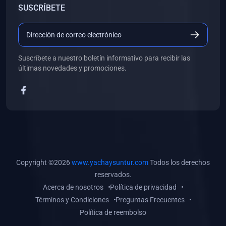
SUSCRÍBETE
(0)
Libros de Desarrollo Web y Móvil
(0)
Libros de Programación
(0)
Libros de Edición, Diseño Gráfico e Ilustración
Suscríbete a nuestro boletín informativo para recibir las
(0)
Libros de Informática
últimas novedades y promociones.
(0)
Libros de Administración, Gestión Pública y Marketing
(0)
Libros de Arquitectura e Ingeniería Civil
(0)
Libros de Ingeniería de Sistemas
(0)
Libros de Ingeniería de Software
(0)
Libros de Ciencia de Datos
Copyright ©2026
www.yachaysuntur.com
Todos los derechos
(0)
Libros de Computación Científica
reservados.
Acerca de nosotros
Política de privacidad
(0)
Libros de Mecatrónica
Términos y Condiciones
Preguntas Frecuentes
(0)
Libros de Robótica
Política de reembolso