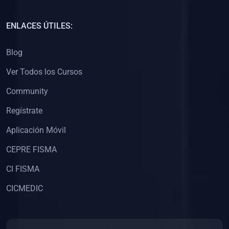
(0)
Capacitación Docentes Universitarios
ENLACES ÚTILES:
(0)
8. LIBROS
Blog
(0)
Libros de Matemáticas
Ver Todos los Cursos
(0)
Libros de Estadística
Community
(0)
Libros de Física
(0)
Libros de Química
Regístrate
(0)
Libros de Biología
Aplicación Móvil
(0)
Libros de Medicina
CEPRE FISMA
(0)
Libros de Economía
CI FISMA
(0)
Libros de Derecho
CICMEDIC
(0)
Libros de Historia
(0)
Libros de Arte y Música