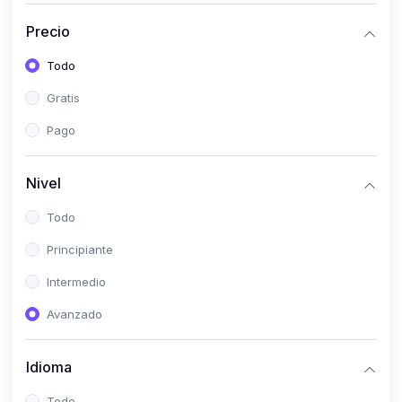
(0)
Historia
Precio
(0)
Arte y Música
Todo
(0)
Desarrollo Web
Gratis
(0)
Desarrollo Móvil
Pago
(0)
Lenguajes de Programación
(0)
Desarrollo de Videojuegos
Nivel
(0)
Edición, Diseño Gráfico e Ilustración
Todo
(0)
Informática
Principiante
(0)
Administración, Gestión Pública y Marketing
Intermedio
(0)
Arquitectura e Ingeniería Civil
Avanzado
(0)
Ingeniería de Sistemas
Idioma
(0)
Ingeniería de Software
(0)
Ciencia de Datos
Todo