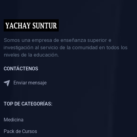
(0)
5. REFORZAMIENTO ACADÉMICO
(0)
Reforzamiento Personal
(0)
Reforzamiento Grupal
(0)
6. ASESORÍA
Somos una empresa de enseñanza superior e
investigación al servicio de la comunidad en todos los
(0)
Asesoría Educación Primaria
niveles de la educación.
(0)
Asesoría Educación Secundaria
CONTÁCTENOS
(0)
Asesoría Educación Preuniversitaria
(0)
Asesoría Educación Universitaria o Pregrado
Enviar mensaje
(0)
Asesoría Educación Postgrado
(0)
7. CAPACITACIÓN DOCENTE
TOP DE CATEGORÍAS:
(0)
Capacitación Docentes de Educación Primaria
Medicina
(0)
Capacitación Docentes de Educación Secundaria
Pack de Cursos
(0)
Capacitación Docentes de Preparación Preuniversitaria