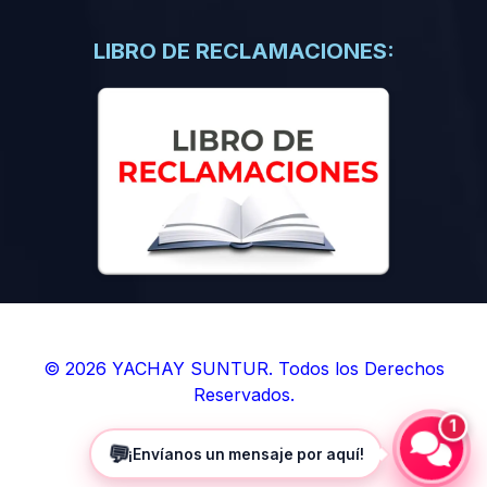
(0)
Libros de Inteligencia Artificial
(0)
Libros de Idiomas
LIBRO DE RECLAMACIONES:
(0)
9. BOLETINES
(0)
Boletines en Ciencias
(0)
Boletines en Ingenierías
(0)
Boletines en Humanidades
(0)
10. REVISTAS
(0)
Revistas en Ciencias
(0)
Revistas en Ingenierías
(0)
Revistas en Humanidades
© 2026 YACHAY SUNTUR. Todos los Derechos
Reservados.
(0)
11. SOFTWARE
1
(0)
Sistemas Operativos
💬
¡Envíanos un mensaje por aquí!
(0)
Aplicaciones