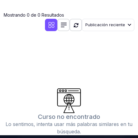
(0)
Clases en vivo por iniciarse
Mostrando 0 de 0 Resultados
(0)
Clases en vivo ya iniciadas
Publicación reciente
(0)
3. CONFERENCIAS
(0)
Conferencias por iniciar
(0)
Conferencias ya iniciadas
(0)
4. RESOLUCIÓN DE TAREAS, TRABAJOS Y PROBLEMAS
ACADÉMICOS
(0)
Banco de Preguntas
(0)
Exámenes
(0)
Tareas o trabajos de investigación ( monografías,
tesis, casos clínicos, etc.)
Curso no encontrado
(0)
Resolver tareas o preguntas, hacer trabajos
Lo sentimos, intenta usar más palabras similares en tu
académicos o de investigación (monografías y otros)
búsqueda.