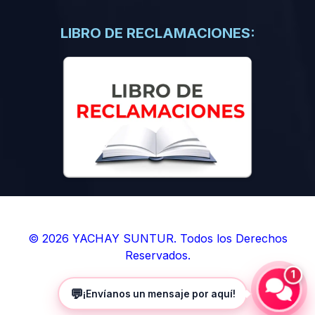
(0)
Libros de Inteligencia Artificial
(0)
Libros de Idiomas
LIBRO DE RECLAMACIONES:
(0)
9. BOLETINES
(0)
Boletines en Ciencias
(0)
Boletines en Ingenierías
(0)
Boletines en Humanidades
(0)
10. REVISTAS
(0)
Revistas en Ciencias
(0)
Revistas en Ingenierías
(0)
Revistas en Humanidades
© 2026 YACHAY SUNTUR. Todos los Derechos
Reservados.
(0)
11. SOFTWARE
1
(0)
Sistemas Operativos
💬
¡Envíanos un mensaje por aquí!
(0)
Aplicaciones