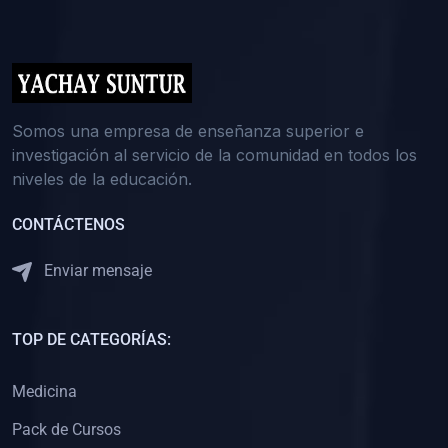
(0)
5. REFORZAMIENTO ACADÉMICO
(0)
Reforzamiento Personal
(0)
Reforzamiento Grupal
(0)
6. ASESORÍA
Somos una empresa de enseñanza superior e
investigación al servicio de la comunidad en todos los
(0)
Asesoría Educación Primaria
niveles de la educación.
(0)
Asesoría Educación Secundaria
CONTÁCTENOS
(0)
Asesoría Educación Preuniversitaria
(0)
Asesoría Educación Universitaria o Pregrado
Enviar mensaje
(0)
Asesoría Educación Postgrado
(0)
7. CAPACITACIÓN DOCENTE
TOP DE CATEGORÍAS:
(0)
Capacitación Docentes de Educación Primaria
Medicina
(0)
Capacitación Docentes de Educación Secundaria
Pack de Cursos
(0)
Capacitación Docentes de Preparación Preuniversitaria