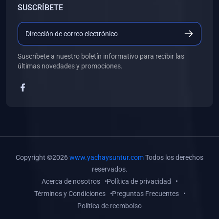
SUSCRÍBETE
(0)
Libros de Desarrollo Web y Móvil
(0)
Libros de Programación
(0)
Libros de Edición, Diseño Gráfico e Ilustración
Suscríbete a nuestro boletín informativo para recibir las
(0)
Libros de Informática
últimas novedades y promociones.
(0)
Libros de Administración, Gestión Pública y Marketing
(0)
Libros de Arquitectura e Ingeniería Civil
(0)
Libros de Ingeniería de Sistemas
(0)
Libros de Ingeniería de Software
(0)
Libros de Ciencia de Datos
Copyright ©2026
www.yachaysuntur.com
Todos los derechos
(0)
Libros de Computación Científica
reservados.
Acerca de nosotros
Política de privacidad
(0)
Libros de Mecatrónica
Términos y Condiciones
Preguntas Frecuentes
(0)
Libros de Robótica
Política de reembolso