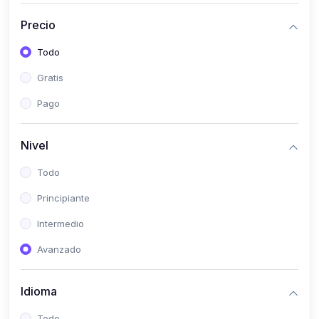
(0)
Historia
Precio
(0)
Arte y Música
Todo
(0)
Desarrollo Web
Gratis
(0)
Desarrollo Móvil
Pago
(0)
Lenguajes de Programación
(0)
Desarrollo de Videojuegos
Nivel
(0)
Edición, Diseño Gráfico e Ilustración
Todo
(0)
Informática
Principiante
(0)
Administración, Gestión Pública y Marketing
Intermedio
(0)
Arquitectura e Ingeniería Civil
Avanzado
(0)
Ingeniería de Sistemas
Idioma
(0)
Ingeniería de Software
(0)
Ciencia de Datos
Todo