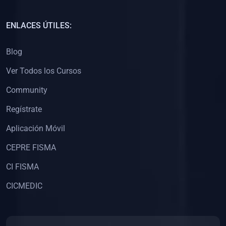
(0)
Capacitación Docentes Universitarios
ENLACES ÚTILES:
(0)
8. LIBROS
Blog
(0)
Libros de Matemáticas
Ver Todos los Cursos
(0)
Libros de Estadística
Community
(0)
Libros de Física
(0)
Libros de Química
Regístrate
(0)
Libros de Biología
Aplicación Móvil
(0)
Libros de Medicina
CEPRE FISMA
(0)
Libros de Economía
CI FISMA
(0)
Libros de Derecho
CICMEDIC
(0)
Libros de Historia
(0)
Libros de Arte y Música