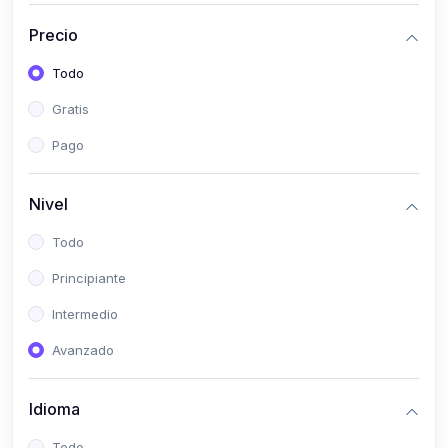
(0)
Historia
Precio
(0)
Arte y Música
Todo
(0)
Desarrollo Web
Gratis
(0)
Desarrollo Móvil
Pago
(0)
Lenguajes de Programación
(0)
Desarrollo de Videojuegos
Nivel
(0)
Edición, Diseño Gráfico e Ilustración
Todo
(0)
Informática
Principiante
(0)
Administración, Gestión Pública y Marketing
Intermedio
(0)
Arquitectura e Ingeniería Civil
Avanzado
(0)
Ingeniería de Sistemas
Idioma
(0)
Ingeniería de Software
(0)
Ciencia de Datos
Todo