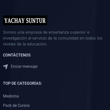
(0)
5. REFORZAMIENTO ACADÉMICO
(0)
Reforzamiento Personal
(0)
Reforzamiento Grupal
(0)
6. ASESORÍA
Somos una empresa de enseñanza superior e
investigación al servicio de la comunidad en todos los
(0)
Asesoría Educación Primaria
niveles de la educación.
(0)
Asesoría Educación Secundaria
CONTÁCTENOS
(0)
Asesoría Educación Preuniversitaria
(0)
Asesoría Educación Universitaria o Pregrado
Enviar mensaje
(0)
Asesoría Educación Postgrado
(0)
7. CAPACITACIÓN DOCENTE
TOP DE CATEGORÍAS:
(0)
Capacitación Docentes de Educación Primaria
Medicina
(0)
Capacitación Docentes de Educación Secundaria
Pack de Cursos
(0)
Capacitación Docentes de Preparación Preuniversitaria