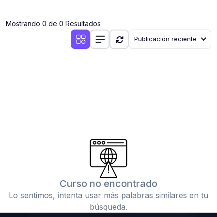
(0)
Clases en vivo por iniciarse
Mostrando 0 de 0 Resultados
(0)
Clases en vivo ya iniciadas
Publicación reciente
(0)
3. CONFERENCIAS
(0)
Conferencias por iniciar
(0)
Conferencias ya iniciadas
(0)
4. RESOLUCIÓN DE TAREAS, TRABAJOS Y PROBLEMAS
ACADÉMICOS
(0)
Banco de Preguntas
(0)
Exámenes
(0)
Tareas o trabajos de investigación ( monografías,
tesis, casos clínicos, etc.)
Curso no encontrado
(0)
Resolver tareas o preguntas, hacer trabajos
Lo sentimos, intenta usar más palabras similares en tu
académicos o de investigación (monografías y otros)
búsqueda.