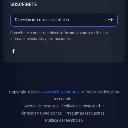
SUSCRÍBETE
(0)
Libros de Desarrollo Web y Móvil
(0)
Libros de Programación
(0)
Libros de Edición, Diseño Gráfico e Ilustración
Suscríbete a nuestro boletín informativo para recibir las
(0)
Libros de Informática
últimas novedades y promociones.
(0)
Libros de Administración, Gestión Pública y Marketing
(0)
Libros de Arquitectura e Ingeniería Civil
(0)
Libros de Ingeniería de Sistemas
(0)
Libros de Ingeniería de Software
(0)
Libros de Ciencia de Datos
Copyright ©2026
www.yachaysuntur.com
Todos los derechos
(0)
Libros de Computación Científica
reservados.
Acerca de nosotros
Política de privacidad
(0)
Libros de Mecatrónica
Términos y Condiciones
Preguntas Frecuentes
(0)
Libros de Robótica
Política de reembolso