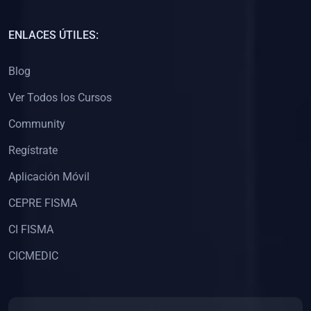
(0)
Capacitación Docentes Universitarios
ENLACES ÚTILES:
(0)
8. LIBROS
Blog
(0)
Libros de Matemáticas
Ver Todos los Cursos
(0)
Libros de Estadística
Community
(0)
Libros de Física
(0)
Libros de Química
Regístrate
(0)
Libros de Biología
Aplicación Móvil
(0)
Libros de Medicina
CEPRE FISMA
(0)
Libros de Economía
CI FISMA
(0)
Libros de Derecho
CICMEDIC
(0)
Libros de Historia
(0)
Libros de Arte y Música