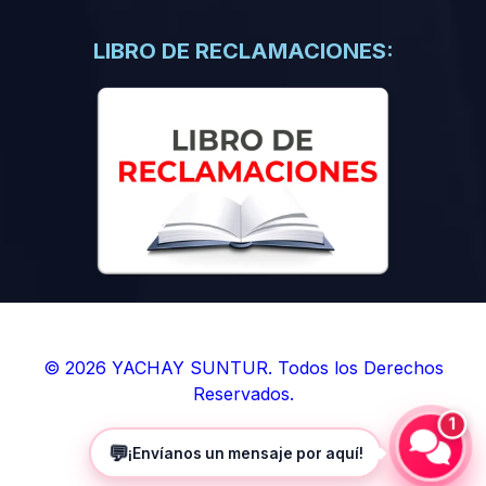
(0)
Libros de Inteligencia Artificial
(0)
Libros de Idiomas
LIBRO DE RECLAMACIONES:
(0)
9. BOLETINES
(0)
Boletines en Ciencias
(0)
Boletines en Ingenierías
(0)
Boletines en Humanidades
(0)
10. REVISTAS
(0)
Revistas en Ciencias
(0)
Revistas en Ingenierías
(0)
Revistas en Humanidades
© 2026 YACHAY SUNTUR. Todos los Derechos
Reservados.
(0)
11. SOFTWARE
1
(0)
Sistemas Operativos
💬
¡Envíanos un mensaje por aquí!
(0)
Aplicaciones