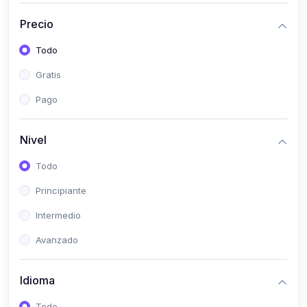
(0)
Historia
Precio
(0)
Arte y Música
Todo
(0)
Desarrollo Web
Gratis
(0)
Desarrollo Móvil
Pago
(0)
Lenguajes de Programación
(0)
Desarrollo de Videojuegos
Nivel
(0)
Edición, Diseño Gráfico e Ilustración
Todo
(0)
Informática
Principiante
(0)
Administración, Gestión Pública y Marketing
Intermedio
(0)
Arquitectura e Ingeniería Civil
Avanzado
(0)
Ingeniería de Sistemas
Idioma
(0)
Ingeniería de Software
(0)
Ciencia de Datos
Todo