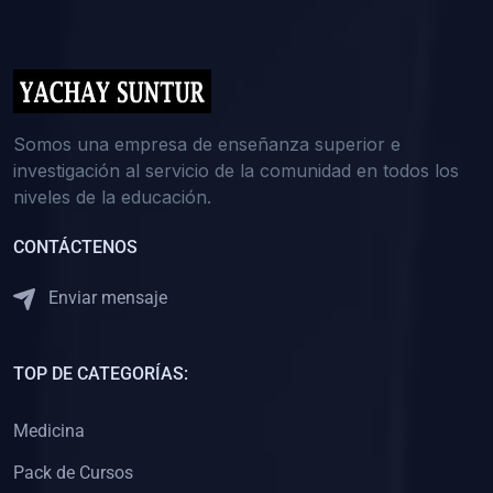
(0)
5. REFORZAMIENTO ACADÉMICO
(0)
Reforzamiento Personal
(0)
Reforzamiento Grupal
(0)
6. ASESORÍA
Somos una empresa de enseñanza superior e
investigación al servicio de la comunidad en todos los
(0)
Asesoría Educación Primaria
niveles de la educación.
(0)
Asesoría Educación Secundaria
CONTÁCTENOS
(0)
Asesoría Educación Preuniversitaria
(0)
Asesoría Educación Universitaria o Pregrado
Enviar mensaje
(0)
Asesoría Educación Postgrado
(0)
7. CAPACITACIÓN DOCENTE
TOP DE CATEGORÍAS:
(0)
Capacitación Docentes de Educación Primaria
Medicina
(0)
Capacitación Docentes de Educación Secundaria
Pack de Cursos
(0)
Capacitación Docentes de Preparación Preuniversitaria