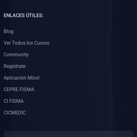
(0)
Capacitación Docentes Universitarios
ENLACES ÚTILES:
(0)
8. LIBROS
Blog
(0)
Libros de Matemáticas
Ver Todos los Cursos
(0)
Libros de Estadística
Community
(0)
Libros de Física
(0)
Libros de Química
Regístrate
(0)
Libros de Biología
Aplicación Móvil
(0)
Libros de Medicina
CEPRE FISMA
(0)
Libros de Economía
CI FISMA
(0)
Libros de Derecho
CICMEDIC
(0)
Libros de Historia
(0)
Libros de Arte y Música