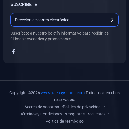
SUSCRÍBETE
(0)
Libros de Desarrollo Web y Móvil
(0)
Libros de Programación
(0)
Libros de Edición, Diseño Gráfico e Ilustración
Suscríbete a nuestro boletín informativo para recibir las
(0)
Libros de Informática
últimas novedades y promociones.
(0)
Libros de Administración, Gestión Pública y Marketing
(0)
Libros de Arquitectura e Ingeniería Civil
(0)
Libros de Ingeniería de Sistemas
(0)
Libros de Ingeniería de Software
(0)
Libros de Ciencia de Datos
Copyright ©2026
www.yachaysuntur.com
Todos los derechos
(0)
Libros de Computación Científica
reservados.
Acerca de nosotros
Política de privacidad
(0)
Libros de Mecatrónica
Términos y Condiciones
Preguntas Frecuentes
(0)
Libros de Robótica
Política de reembolso