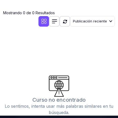
(0)
Clases en vivo por iniciarse
Mostrando 0 de 0 Resultados
(0)
Clases en vivo ya iniciadas
Publicación reciente
(0)
3. CONFERENCIAS
(0)
Conferencias por iniciar
(0)
Conferencias ya iniciadas
(0)
4. RESOLUCIÓN DE TAREAS, TRABAJOS Y PROBLEMAS
ACADÉMICOS
(0)
Banco de Preguntas
(0)
Exámenes
(0)
Tareas o trabajos de investigación ( monografías,
tesis, casos clínicos, etc.)
Curso no encontrado
(0)
Resolver tareas o preguntas, hacer trabajos
Lo sentimos, intenta usar más palabras similares en tu
académicos o de investigación (monografías y otros)
búsqueda.