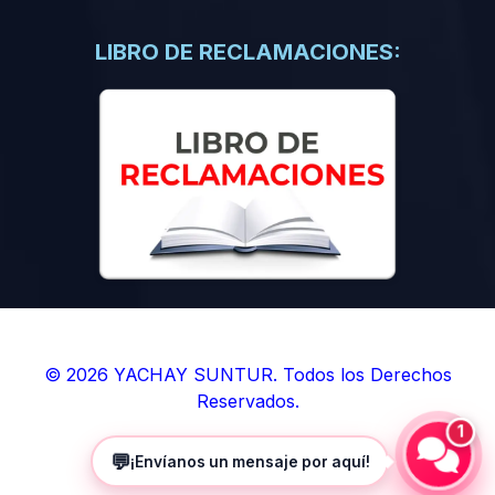
(0)
Libros de Inteligencia Artificial
(0)
Libros de Idiomas
LIBRO DE RECLAMACIONES:
(0)
9. BOLETINES
(0)
Boletines en Ciencias
(0)
Boletines en Ingenierías
(0)
Boletines en Humanidades
(0)
10. REVISTAS
(0)
Revistas en Ciencias
(0)
Revistas en Ingenierías
(0)
Revistas en Humanidades
© 2026 YACHAY SUNTUR. Todos los Derechos
Reservados.
(0)
11. SOFTWARE
1
(0)
Sistemas Operativos
💬
¡Envíanos un mensaje por aquí!
(0)
Aplicaciones