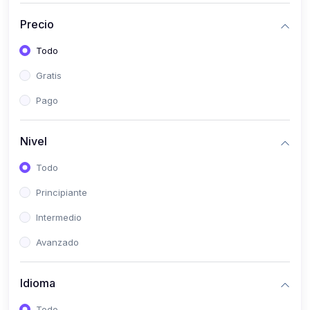
(0)
Historia
Precio
(0)
Arte y Música
Todo
(0)
Desarrollo Web
Gratis
(0)
Desarrollo Móvil
Pago
(0)
Lenguajes de Programación
(0)
Desarrollo de Videojuegos
Nivel
(0)
Edición, Diseño Gráfico e Ilustración
Todo
(0)
Informática
Principiante
(0)
Administración, Gestión Pública y Marketing
Intermedio
(0)
Arquitectura e Ingeniería Civil
Avanzado
(0)
Ingeniería de Sistemas
Idioma
(0)
Ingeniería de Software
(0)
Ciencia de Datos
Todo