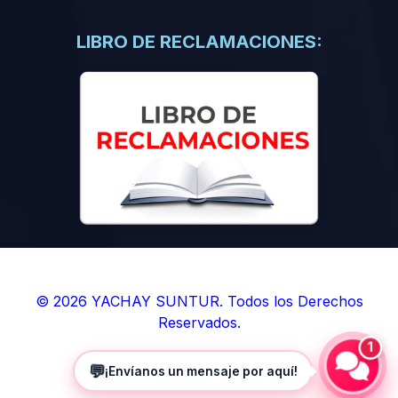
(0)
Libros de Inteligencia Artificial
(0)
Libros de Idiomas
LIBRO DE RECLAMACIONES:
(0)
9. BOLETINES
(0)
Boletines en Ciencias
(0)
Boletines en Ingenierías
(0)
Boletines en Humanidades
(0)
10. REVISTAS
(0)
Revistas en Ciencias
(0)
Revistas en Ingenierías
(0)
Revistas en Humanidades
© 2026 YACHAY SUNTUR. Todos los Derechos
Reservados.
(0)
11. SOFTWARE
1
(0)
Sistemas Operativos
💬
¡Envíanos un mensaje por aquí!
(0)
Aplicaciones