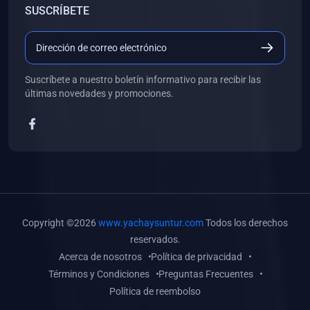
SUSCRÍBETE
(0)
Libros de Desarrollo Web y Móvil
(0)
Libros de Programación
(0)
Libros de Edición, Diseño Gráfico e Ilustración
Suscríbete a nuestro boletín informativo para recibir las
(0)
Libros de Informática
últimas novedades y promociones.
(0)
Libros de Administración, Gestión Pública y Marketing
(0)
Libros de Arquitectura e Ingeniería Civil
(0)
Libros de Ingeniería de Sistemas
(0)
Libros de Ingeniería de Software
(0)
Libros de Ciencia de Datos
Copyright ©2026
www.yachaysuntur.com
Todos los derechos
(0)
Libros de Computación Científica
reservados.
Acerca de nosotros
Política de privacidad
(0)
Libros de Mecatrónica
Términos y Condiciones
Preguntas Frecuentes
(0)
Libros de Robótica
Política de reembolso