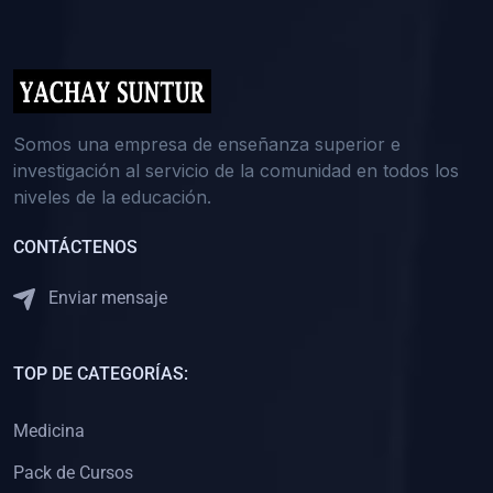
(0)
5. REFORZAMIENTO ACADÉMICO
(0)
Reforzamiento Personal
(0)
Reforzamiento Grupal
(0)
6. ASESORÍA
Somos una empresa de enseñanza superior e
investigación al servicio de la comunidad en todos los
(0)
Asesoría Educación Primaria
niveles de la educación.
(0)
Asesoría Educación Secundaria
CONTÁCTENOS
(0)
Asesoría Educación Preuniversitaria
(0)
Asesoría Educación Universitaria o Pregrado
Enviar mensaje
(0)
Asesoría Educación Postgrado
(0)
7. CAPACITACIÓN DOCENTE
TOP DE CATEGORÍAS:
(0)
Capacitación Docentes de Educación Primaria
Medicina
(0)
Capacitación Docentes de Educación Secundaria
Pack de Cursos
(0)
Capacitación Docentes de Preparación Preuniversitaria