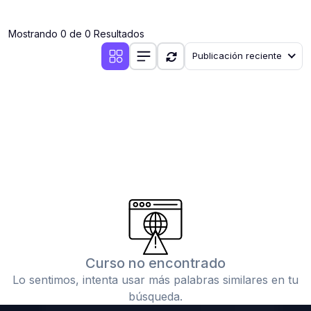
(0)
Clases en vivo por iniciarse
Mostrando 0 de 0 Resultados
(0)
Clases en vivo ya iniciadas
Publicación reciente
(0)
3. CONFERENCIAS
(0)
Conferencias por iniciar
(0)
Conferencias ya iniciadas
(0)
4. RESOLUCIÓN DE TAREAS, TRABAJOS Y PROBLEMAS
ACADÉMICOS
(0)
Banco de Preguntas
(0)
Exámenes
(0)
Tareas o trabajos de investigación ( monografías,
tesis, casos clínicos, etc.)
Curso no encontrado
(0)
Resolver tareas o preguntas, hacer trabajos
Lo sentimos, intenta usar más palabras similares en tu
académicos o de investigación (monografías y otros)
búsqueda.