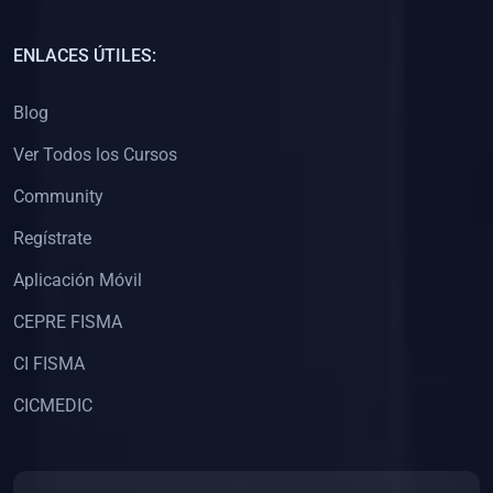
(0)
Capacitación Docentes Universitarios
ENLACES ÚTILES:
(0)
8. LIBROS
Blog
(0)
Libros de Matemáticas
Ver Todos los Cursos
(0)
Libros de Estadística
Community
(0)
Libros de Física
(0)
Libros de Química
Regístrate
(0)
Libros de Biología
Aplicación Móvil
(0)
Libros de Medicina
CEPRE FISMA
(0)
Libros de Economía
CI FISMA
(0)
Libros de Derecho
CICMEDIC
(0)
Libros de Historia
(0)
Libros de Arte y Música