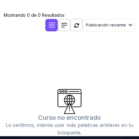
(0)
Clases en vivo por iniciarse
Mostrando 0 de 0 Resultados
(0)
Clases en vivo ya iniciadas
Publicación reciente
(0)
3. CONFERENCIAS
(0)
Conferencias por iniciar
(0)
Conferencias ya iniciadas
(0)
4. RESOLUCIÓN DE TAREAS, TRABAJOS Y PROBLEMAS
ACADÉMICOS
(0)
Banco de Preguntas
(0)
Exámenes
(0)
Tareas o trabajos de investigación ( monografías,
tesis, casos clínicos, etc.)
Curso no encontrado
(0)
Resolver tareas o preguntas, hacer trabajos
Lo sentimos, intenta usar más palabras similares en tu
académicos o de investigación (monografías y otros)
búsqueda.