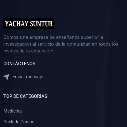
(0)
5. REFORZAMIENTO ACADÉMICO
(0)
Reforzamiento Personal
(0)
Reforzamiento Grupal
(0)
6. ASESORÍA
Somos una empresa de enseñanza superior e
investigación al servicio de la comunidad en todos los
(0)
Asesoría Educación Primaria
niveles de la educación.
(0)
Asesoría Educación Secundaria
CONTÁCTENOS
(0)
Asesoría Educación Preuniversitaria
(0)
Asesoría Educación Universitaria o Pregrado
Enviar mensaje
(0)
Asesoría Educación Postgrado
(0)
7. CAPACITACIÓN DOCENTE
TOP DE CATEGORÍAS:
(0)
Capacitación Docentes de Educación Primaria
Medicina
(0)
Capacitación Docentes de Educación Secundaria
Pack de Cursos
(0)
Capacitación Docentes de Preparación Preuniversitaria