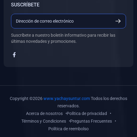
SUSCRÍBETE
(0)
Libros de Desarrollo Web y Móvil
(0)
Libros de Programación
(0)
Libros de Edición, Diseño Gráfico e Ilustración
Suscríbete a nuestro boletín informativo para recibir las
(0)
Libros de Informática
últimas novedades y promociones.
(0)
Libros de Administración, Gestión Pública y Marketing
(0)
Libros de Arquitectura e Ingeniería Civil
(0)
Libros de Ingeniería de Sistemas
(0)
Libros de Ingeniería de Software
(0)
Libros de Ciencia de Datos
Copyright ©2026
www.yachaysuntur.com
Todos los derechos
(0)
Libros de Computación Científica
reservados.
Acerca de nosotros
Política de privacidad
(0)
Libros de Mecatrónica
Términos y Condiciones
Preguntas Frecuentes
(0)
Libros de Robótica
Política de reembolso