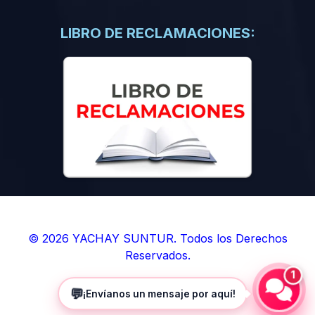
(0)
Libros de Inteligencia Artificial
(0)
Libros de Idiomas
LIBRO DE RECLAMACIONES:
(0)
9. BOLETINES
(0)
Boletines en Ciencias
(0)
Boletines en Ingenierías
(0)
Boletines en Humanidades
(0)
10. REVISTAS
(0)
Revistas en Ciencias
(0)
Revistas en Ingenierías
(0)
Revistas en Humanidades
© 2026 YACHAY SUNTUR. Todos los Derechos
Reservados.
(0)
11. SOFTWARE
1
(0)
Sistemas Operativos
💬
¡Envíanos un mensaje por aquí!
(0)
Aplicaciones