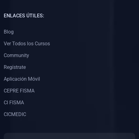
(0)
Capacitación Docentes Universitarios
ENLACES ÚTILES:
(0)
8. LIBROS
Blog
(0)
Libros de Matemáticas
Ver Todos los Cursos
(0)
Libros de Estadística
Community
(0)
Libros de Física
(0)
Libros de Química
Regístrate
(0)
Libros de Biología
Aplicación Móvil
(0)
Libros de Medicina
CEPRE FISMA
(0)
Libros de Economía
CI FISMA
(0)
Libros de Derecho
CICMEDIC
(0)
Libros de Historia
(0)
Libros de Arte y Música