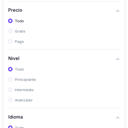
(0)
Historia
Precio
(0)
Arte y Música
Todo
(0)
Desarrollo Web
Gratis
(0)
Desarrollo Móvil
Pago
(0)
Lenguajes de Programación
(0)
Desarrollo de Videojuegos
Nivel
(0)
Edición, Diseño Gráfico e Ilustración
Todo
(0)
Informática
Principiante
(0)
Administración, Gestión Pública y Marketing
Intermedio
(0)
Arquitectura e Ingeniería Civil
Avanzado
(0)
Ingeniería de Sistemas
Idioma
(0)
Ingeniería de Software
(0)
Ciencia de Datos
Todo