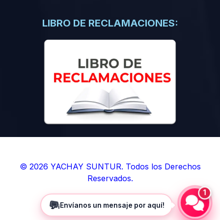
(0)
Libros de Inteligencia Artificial
(0)
Libros de Idiomas
LIBRO DE RECLAMACIONES:
(0)
9. BOLETINES
(0)
Boletines en Ciencias
(0)
Boletines en Ingenierías
(0)
Boletines en Humanidades
(0)
10. REVISTAS
(0)
Revistas en Ciencias
(0)
Revistas en Ingenierías
(0)
Revistas en Humanidades
© 2026 YACHAY SUNTUR. Todos los Derechos
Reservados.
(0)
11. SOFTWARE
1
(0)
Sistemas Operativos
💬
¡Envíanos un mensaje por aquí!
(0)
Aplicaciones