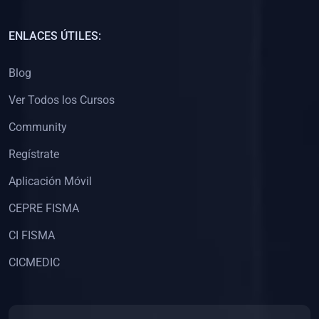
(0)
Capacitación Docentes Universitarios
ENLACES ÚTILES:
(0)
8. LIBROS
Blog
(0)
Libros de Matemáticas
Ver Todos los Cursos
(0)
Libros de Estadística
Community
(0)
Libros de Física
(0)
Libros de Química
Regístrate
(0)
Libros de Biología
Aplicación Móvil
(0)
Libros de Medicina
CEPRE FISMA
(0)
Libros de Economía
CI FISMA
(0)
Libros de Derecho
CICMEDIC
(0)
Libros de Historia
(0)
Libros de Arte y Música