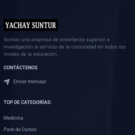
(0)
5. REFORZAMIENTO ACADÉMICO
(0)
Reforzamiento Personal
(0)
Reforzamiento Grupal
(0)
6. ASESORÍA
Somos una empresa de enseñanza superior e
investigación al servicio de la comunidad en todos los
(0)
Asesoría Educación Primaria
niveles de la educación.
(0)
Asesoría Educación Secundaria
CONTÁCTENOS
(0)
Asesoría Educación Preuniversitaria
(0)
Asesoría Educación Universitaria o Pregrado
Enviar mensaje
(0)
Asesoría Educación Postgrado
(0)
7. CAPACITACIÓN DOCENTE
TOP DE CATEGORÍAS:
(0)
Capacitación Docentes de Educación Primaria
Medicina
(0)
Capacitación Docentes de Educación Secundaria
Pack de Cursos
(0)
Capacitación Docentes de Preparación Preuniversitaria