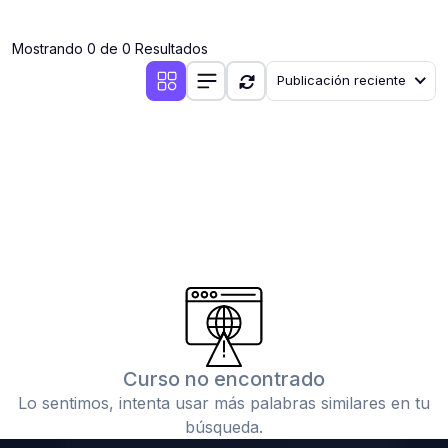
(0)
Clases en vivo por iniciarse
Mostrando 0 de 0 Resultados
(0)
Clases en vivo ya iniciadas
Publicación reciente
(0)
3. CONFERENCIAS
(0)
Conferencias por iniciar
(0)
Conferencias ya iniciadas
(0)
4. RESOLUCIÓN DE TAREAS, TRABAJOS Y PROBLEMAS
ACADÉMICOS
(0)
Banco de Preguntas
(0)
Exámenes
(0)
Tareas o trabajos de investigación ( monografías,
tesis, casos clínicos, etc.)
Curso no encontrado
(0)
Resolver tareas o preguntas, hacer trabajos
Lo sentimos, intenta usar más palabras similares en tu
académicos o de investigación (monografías y otros)
búsqueda.