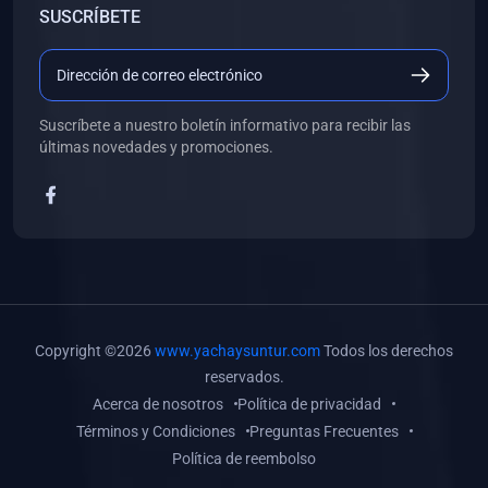
SUSCRÍBETE
(0)
Libros de Desarrollo Web y Móvil
(0)
Libros de Programación
(0)
Libros de Edición, Diseño Gráfico e Ilustración
Suscríbete a nuestro boletín informativo para recibir las
(0)
Libros de Informática
últimas novedades y promociones.
(0)
Libros de Administración, Gestión Pública y Marketing
(0)
Libros de Arquitectura e Ingeniería Civil
(0)
Libros de Ingeniería de Sistemas
(0)
Libros de Ingeniería de Software
(0)
Libros de Ciencia de Datos
Copyright ©2026
www.yachaysuntur.com
Todos los derechos
(0)
Libros de Computación Científica
reservados.
Acerca de nosotros
Política de privacidad
(0)
Libros de Mecatrónica
Términos y Condiciones
Preguntas Frecuentes
(0)
Libros de Robótica
Política de reembolso