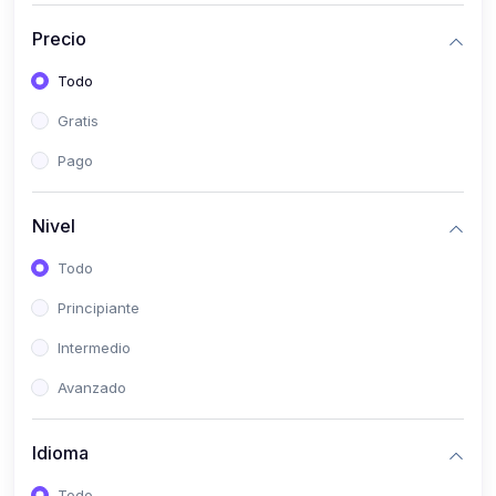
(0)
Historia
Precio
(0)
Arte y Música
Todo
(0)
Desarrollo Web
Gratis
(0)
Desarrollo Móvil
Pago
(0)
Lenguajes de Programación
(0)
Desarrollo de Videojuegos
Nivel
(0)
Edición, Diseño Gráfico e Ilustración
Todo
(0)
Informática
Principiante
(0)
Administración, Gestión Pública y Marketing
Intermedio
(0)
Arquitectura e Ingeniería Civil
Avanzado
(0)
Ingeniería de Sistemas
Idioma
(0)
Ingeniería de Software
(0)
Ciencia de Datos
Todo