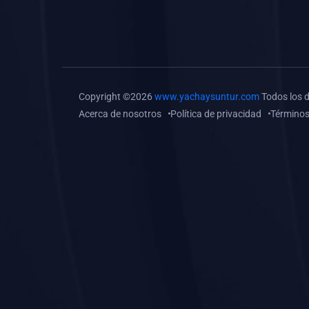
(0)
Tareas o trabajos de
investigación (
monografías, tesis, casos
clínicos, etc.)
(0)
Resolver tareas o
Copyright ©2026
www.yachaysuntur.com
Todos los 
preguntas, hacer trabajos
Acerca de nosotros
Política de privacidad
Términos
académicos o de
investigación (monografías
y otros)
(0)
5. REFORZAMIENTO
ACADÉMICO
(0)
Reforzamiento Personal
(0)
Reforzamiento Grupal
(0)
6. ASESORÍA
(0)
Asesoría Educación
Primaria