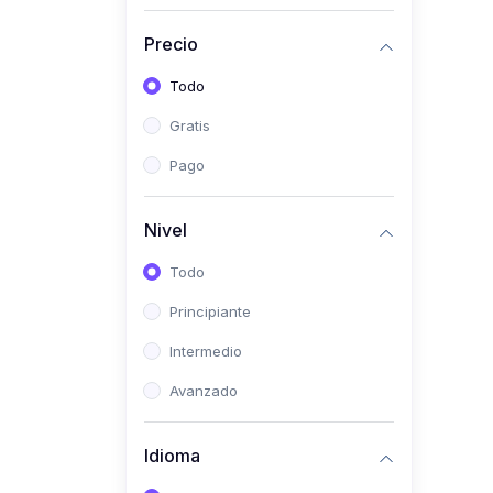
(0)
Historia
Precio
(0)
Arte y Música
Todo
(0)
Desarrollo Web
Gratis
(0)
Desarrollo Móvil
Pago
(0)
Lenguajes de
Programación
Nivel
(0)
Desarrollo de Videojuegos
Todo
(0)
Edición, Diseño Gráfico e
Principiante
Ilustración
(0)
Intermedio
Informática
(0)
Avanzado
Administración, Gestión
Pública y Marketing
Idioma
(0)
Arquitectura e Ingeniería
Civil