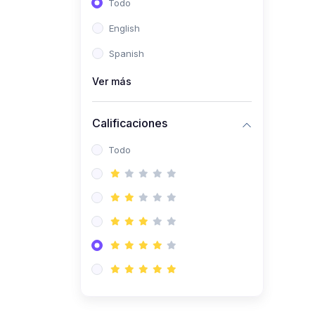
Todo
(0)
Ingeniería de Sistemas
English
(0)
Ingeniería de Software
Spanish
(0)
Ciencia de Datos
Ver más
(0)
Computación Científica
(0)
Ingeniería Mecatrónica
Calificaciones
(0)
Robótica
Todo
(0)
Inteligencia Artificial
(0)
Idiomas
(0)
Lenguaje
(0)
Literatura
(0)
Filosofía
(0)
Psicología