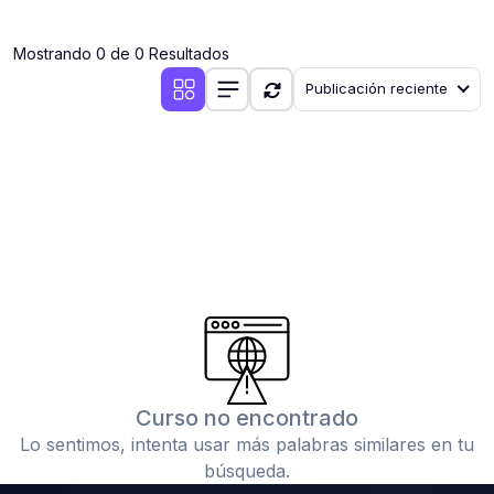
(0)
Clases en vivo por iniciarse
Mostrando 0 de 0 Resultados
(0)
Clases en vivo ya iniciadas
Publicación reciente
(0)
3. CONFERENCIAS
(0)
Conferencias por iniciar
(0)
Conferencias ya iniciadas
(0)
4. RESOLUCIÓN DE TAREAS, TRABAJOS Y PROBLEMAS
ACADÉMICOS
(0)
Banco de Preguntas
(0)
Exámenes
(0)
Tareas o trabajos de investigación ( monografías,
tesis, casos clínicos, etc.)
Curso no encontrado
(0)
Resolver tareas o preguntas, hacer trabajos
Lo sentimos, intenta usar más palabras similares en tu
académicos o de investigación (monografías y otros)
búsqueda.