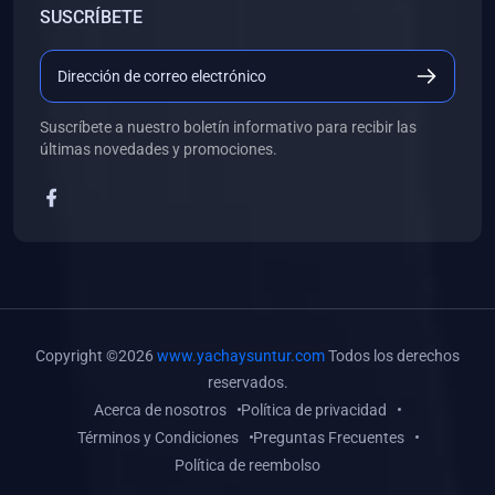
SUSCRÍBETE
(0)
Libros de Desarrollo Web y Móvil
(0)
Libros de Programación
(0)
Libros de Edición, Diseño Gráfico e Ilustración
Suscríbete a nuestro boletín informativo para recibir las
(0)
Libros de Informática
últimas novedades y promociones.
(0)
Libros de Administración, Gestión Pública y Marketing
(0)
Libros de Arquitectura e Ingeniería Civil
(0)
Libros de Ingeniería de Sistemas
(0)
Libros de Ingeniería de Software
(0)
Libros de Ciencia de Datos
Copyright ©2026
www.yachaysuntur.com
Todos los derechos
(0)
Libros de Computación Científica
reservados.
Acerca de nosotros
Política de privacidad
(0)
Libros de Mecatrónica
Términos y Condiciones
Preguntas Frecuentes
(0)
Libros de Robótica
Política de reembolso