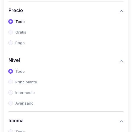
(0)
Historia
Precio
(0)
Arte y Música
Todo
(0)
Desarrollo Web
Gratis
(0)
Desarrollo Móvil
Pago
(0)
Lenguajes de Programación
(0)
Desarrollo de Videojuegos
Nivel
(0)
Edición, Diseño Gráfico e Ilustración
Todo
(0)
Informática
Principiante
(0)
Administración, Gestión Pública y Marketing
Intermedio
(0)
Arquitectura e Ingeniería Civil
Avanzado
(0)
Ingeniería de Sistemas
Idioma
(0)
Ingeniería de Software
(0)
Ciencia de Datos
Todo