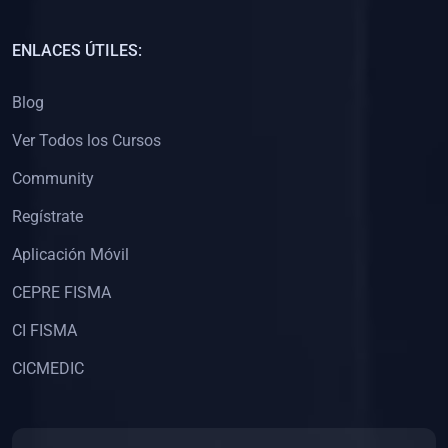
(0)
Capacitación Docentes Universitarios
ENLACES ÚTILES:
(0)
8. LIBROS
Blog
(0)
Libros de Matemáticas
Ver Todos los Cursos
(0)
Libros de Estadística
Community
(0)
Libros de Física
(0)
Libros de Química
Regístrate
(0)
Libros de Biología
Aplicación Móvil
(0)
Libros de Medicina
CEPRE FISMA
(0)
Libros de Economía
CI FISMA
(0)
Libros de Derecho
CICMEDIC
(0)
Libros de Historia
(0)
Libros de Arte y Música