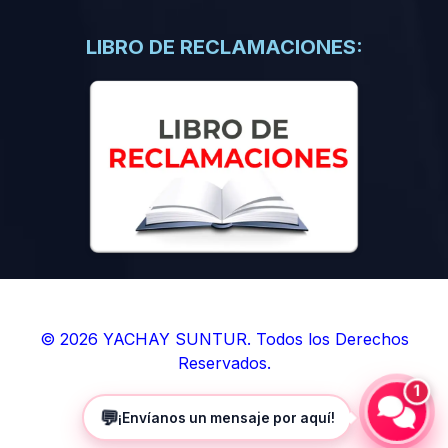
(0)
Libros de Inteligencia Artificial
(0)
Libros de Idiomas
LIBRO DE RECLAMACIONES:
(0)
9. BOLETINES
(0)
Boletines en Ciencias
(0)
Boletines en Ingenierías
(0)
Boletines en Humanidades
(0)
10. REVISTAS
(0)
Revistas en Ciencias
(0)
Revistas en Ingenierías
(0)
Revistas en Humanidades
© 2026 YACHAY SUNTUR. Todos los Derechos
Reservados.
(0)
11. SOFTWARE
1
(0)
Sistemas Operativos
💬
¡Envíanos un mensaje por aquí!
(0)
Aplicaciones