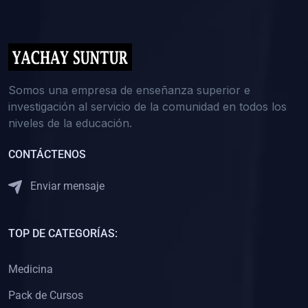
(0)
5. REFORZAMIENTO ACADÉMICO
(0)
Reforzamiento Personal
(0)
Reforzamiento Grupal
(0)
6. ASESORÍA
Somos una empresa de enseñanza superior e
investigación al servicio de la comunidad en todos los
(0)
Asesoría Educación Primaria
niveles de la educación.
(0)
Asesoría Educación Secundaria
CONTÁCTENOS
(0)
Asesoría Educación Preuniversitaria
(0)
Asesoría Educación Universitaria o Pregrado
Enviar mensaje
(0)
Asesoría Educación Postgrado
(0)
7. CAPACITACIÓN DOCENTE
TOP DE CATEGORÍAS:
(0)
Capacitación Docentes de Educación Primaria
Medicina
(0)
Capacitación Docentes de Educación Secundaria
Pack de Cursos
(0)
Capacitación Docentes de Preparación Preuniversitaria