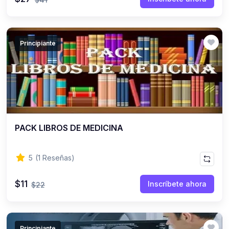
(0)
12. DOCUMENTALES
(0)
Ciencia
Principiante
(0)
Tecnología
(0)
Humanidades
(0)
Viajes, naturaleza y cultura
(0)
13. PELÍCULAS
(0)
PACK LIBROS DE MEDICINA
Casos de la Vida Real
(0)
Casos de la Vida Cultural
5
(1 Reseñas)
(0)
14. MÚSICA
$11
(0)
Mix Personales
Inscríbete ahora
$22
(0)
Huaynos
(0)
Carnavales
Principiante