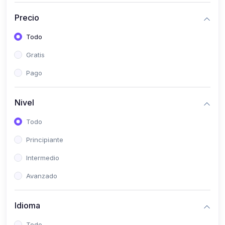
(0)
Historia
Precio
(0)
Arte y Música
Todo
(0)
Desarrollo Web
Gratis
(0)
Desarrollo Móvil
Pago
(0)
Lenguajes de Programación
(0)
Desarrollo de Videojuegos
Nivel
(0)
Edición, Diseño Gráfico e Ilustración
Todo
(0)
Informática
Principiante
(0)
Administración, Gestión Pública y Marketing
Intermedio
(0)
Arquitectura e Ingeniería Civil
Avanzado
(0)
Ingeniería de Sistemas
Idioma
(0)
Ingeniería de Software
(0)
Ciencia de Datos
Todo