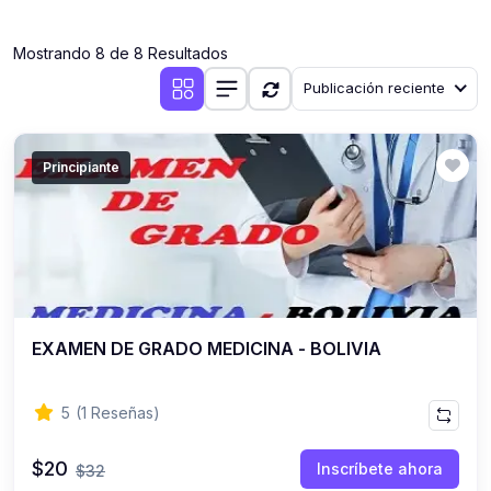
(0)
Clases en vivo por iniciarse
Mostrando 8 de 8 Resultados
(0)
Clases en vivo ya iniciadas
Publicación reciente
(0)
3. CONFERENCIAS
(0)
Conferencias por iniciar
Principiante
(0)
Conferencias ya iniciadas
(0)
4. RESOLUCIÓN DE TAREAS, TRABAJOS Y PROBLEMAS
ACADÉMICOS
(0)
Banco de Preguntas
(0)
Exámenes
EXAMEN DE GRADO MEDICINA - BOLIVIA
(0)
Tareas o trabajos de investigación ( monografías,
tesis, casos clínicos, etc.)
5
(1 Reseñas)
(0)
Resolver tareas o preguntas, hacer trabajos
académicos o de investigación (monografías y otros)
$20
Inscríbete ahora
$32