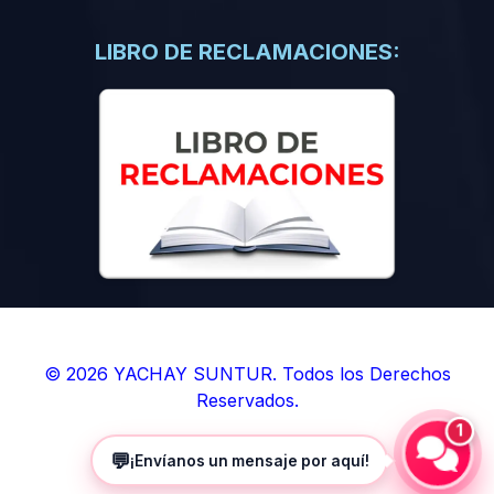
(0)
Libros de Inteligencia Artificial
(0)
Libros de Idiomas
LIBRO DE RECLAMACIONES:
(0)
9. BOLETINES
(0)
Boletines en Ciencias
(0)
Boletines en Ingenierías
(0)
Boletines en Humanidades
(0)
10. REVISTAS
(0)
Revistas en Ciencias
(0)
Revistas en Ingenierías
(0)
Revistas en Humanidades
© 2026 YACHAY SUNTUR. Todos los Derechos
Reservados.
(0)
11. SOFTWARE
1
(0)
Sistemas Operativos
💬
¡Envíanos un mensaje por aquí!
(0)
Aplicaciones