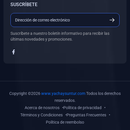
SUSCRÍBETE
(0)
Libros de Desarrollo Web y Móvil
(0)
Libros de Programación
(0)
Libros de Edición, Diseño Gráfico e Ilustración
Suscríbete a nuestro boletín informativo para recibir las
(0)
Libros de Informática
últimas novedades y promociones.
(0)
Libros de Administración, Gestión Pública y Marketing
(0)
Libros de Arquitectura e Ingeniería Civil
(0)
Libros de Ingeniería de Sistemas
(0)
Libros de Ingeniería de Software
(0)
Libros de Ciencia de Datos
Copyright ©2026
www.yachaysuntur.com
Todos los derechos
(0)
Libros de Computación Científica
reservados.
Acerca de nosotros
Política de privacidad
(0)
Libros de Mecatrónica
Términos y Condiciones
Preguntas Frecuentes
(0)
Libros de Robótica
Política de reembolso