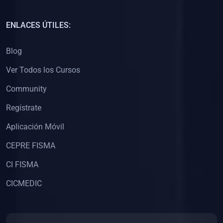
(0)
Capacitación Docentes Universitarios
ENLACES ÚTILES:
(0)
8. LIBROS
Blog
(0)
Libros de Matemáticas
Ver Todos los Cursos
(0)
Libros de Estadística
Community
(0)
Libros de Física
(0)
Libros de Química
Regístrate
(0)
Libros de Biología
Aplicación Móvil
(0)
Libros de Medicina
CEPRE FISMA
(0)
Libros de Economía
CI FISMA
(0)
Libros de Derecho
CICMEDIC
(0)
Libros de Historia
(0)
Libros de Arte y Música