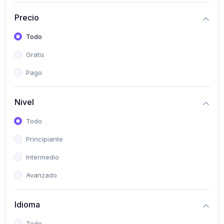
(0)
Historia
Precio
(0)
Arte y Música
Todo
(0)
Desarrollo Web
Gratis
(0)
Desarrollo Móvil
Pago
(0)
Lenguajes de Programación
(0)
Desarrollo de Videojuegos
Nivel
(0)
Edición, Diseño Gráfico e Ilustración
Todo
(0)
Informática
Principiante
(0)
Administración, Gestión Pública y Marketing
Intermedio
(0)
Arquitectura e Ingeniería Civil
Avanzado
(0)
Ingeniería de Sistemas
Idioma
(0)
Ingeniería de Software
(0)
Ciencia de Datos
Todo