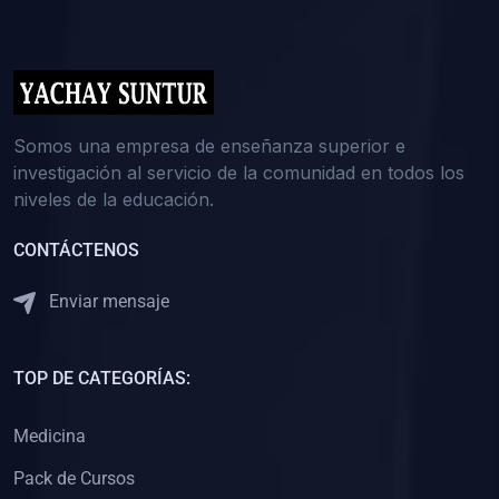
(0)
5. REFORZAMIENTO ACADÉMICO
(0)
Reforzamiento Personal
(0)
Reforzamiento Grupal
(0)
6. ASESORÍA
Somos una empresa de enseñanza superior e
investigación al servicio de la comunidad en todos los
(0)
Asesoría Educación Primaria
niveles de la educación.
(0)
Asesoría Educación Secundaria
CONTÁCTENOS
(0)
Asesoría Educación Preuniversitaria
(0)
Asesoría Educación Universitaria o Pregrado
Enviar mensaje
(0)
Asesoría Educación Postgrado
(0)
7. CAPACITACIÓN DOCENTE
TOP DE CATEGORÍAS:
(0)
Capacitación Docentes de Educación Primaria
Medicina
(0)
Capacitación Docentes de Educación Secundaria
Pack de Cursos
(0)
Capacitación Docentes de Preparación Preuniversitaria