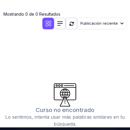
(0)
Clases en vivo por iniciarse
Mostrando 0 de 0 Resultados
(0)
Clases en vivo ya iniciadas
Publicación reciente
(0)
3. CONFERENCIAS
(0)
Conferencias por iniciar
(0)
Conferencias ya iniciadas
(0)
4. RESOLUCIÓN DE TAREAS, TRABAJOS Y PROBLEMAS
ACADÉMICOS
(0)
Banco de Preguntas
(0)
Exámenes
(0)
Tareas o trabajos de investigación ( monografías,
tesis, casos clínicos, etc.)
Curso no encontrado
(0)
Resolver tareas o preguntas, hacer trabajos
Lo sentimos, intenta usar más palabras similares en tu
académicos o de investigación (monografías y otros)
búsqueda.