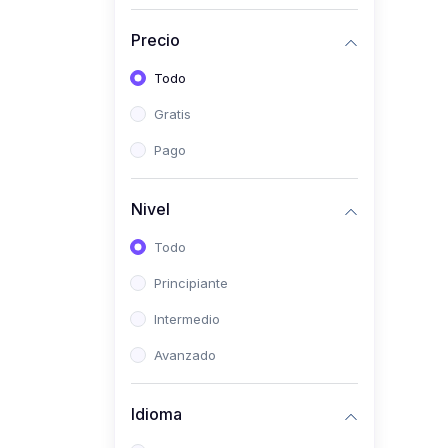
(0)
Historia
Precio
(0)
Arte y Música
Todo
(0)
Desarrollo Web
Gratis
(0)
Desarrollo Móvil
Pago
(0)
Lenguajes de
Programación
Nivel
(0)
Desarrollo de Videojuegos
Todo
(0)
Edición, Diseño Gráfico e
Principiante
Ilustración
(0)
Intermedio
Informática
(0)
Avanzado
Administración, Gestión
Pública y Marketing
Idioma
(0)
Arquitectura e Ingeniería
Civil