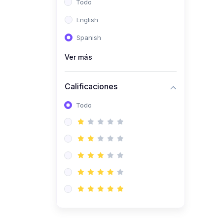
Todo
(0)
Ingeniería de Sistemas
English
(0)
Ingeniería de Software
Spanish
(0)
Ciencia de Datos
Ver más
(0)
Computación Científica
(0)
Ingeniería Mecatrónica
Calificaciones
(0)
Robótica
Todo
(0)
Inteligencia Artificial
(0)
Idiomas
(0)
Lenguaje
(0)
Literatura
(0)
Filosofía
(0)
Psicología