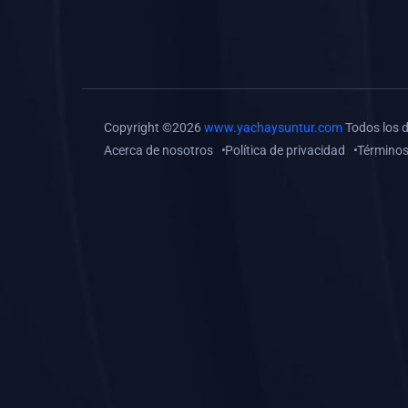
(0)
Tareas o trabajos de
investigación (
monografías, tesis, casos
clínicos, etc.)
(0)
Resolver tareas o
Copyright ©2026
www.yachaysuntur.com
Todos los 
preguntas, hacer trabajos
Acerca de nosotros
Política de privacidad
Términos
académicos o de
investigación (monografías
y otros)
(0)
5. REFORZAMIENTO
ACADÉMICO
(0)
Reforzamiento Personal
(0)
Reforzamiento Grupal
(0)
6. ASESORÍA
(0)
Asesoría Educación
Primaria