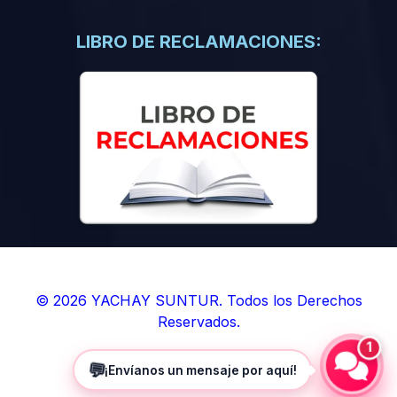
(0)
Libros de Inteligencia Artificial
(0)
Libros de Idiomas
LIBRO DE RECLAMACIONES:
(0)
9. BOLETINES
(0)
Boletines en Ciencias
(0)
Boletines en Ingenierías
(0)
Boletines en Humanidades
(0)
10. REVISTAS
(0)
Revistas en Ciencias
(0)
Revistas en Ingenierías
(0)
Revistas en Humanidades
© 2026 YACHAY SUNTUR. Todos los Derechos
Reservados.
(0)
11. SOFTWARE
1
(0)
Sistemas Operativos
💬
¡Envíanos un mensaje por aquí!
(0)
Aplicaciones