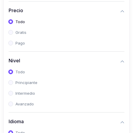
(0)
Historia
Precio
(0)
Arte y Música
Todo
(0)
Desarrollo Web
Gratis
(0)
Desarrollo Móvil
Pago
(0)
Lenguajes de Programación
(0)
Desarrollo de Videojuegos
Nivel
(0)
Edición, Diseño Gráfico e Ilustración
Todo
(0)
Informática
Principiante
(0)
Administración, Gestión Pública y Marketing
Intermedio
(0)
Arquitectura e Ingeniería Civil
Avanzado
(0)
Ingeniería de Sistemas
Idioma
(0)
Ingeniería de Software
(0)
Ciencia de Datos
Todo