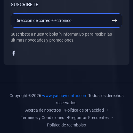
SUSCRÍBETE
(0)
Libros de Desarrollo Web y Móvil
(0)
Libros de Programación
(0)
Libros de Edición, Diseño Gráfico e Ilustración
Suscríbete a nuestro boletín informativo para recibir las
(0)
Libros de Informática
últimas novedades y promociones.
(0)
Libros de Administración, Gestión Pública y Marketing
(0)
Libros de Arquitectura e Ingeniería Civil
(0)
Libros de Ingeniería de Sistemas
(0)
Libros de Ingeniería de Software
(0)
Libros de Ciencia de Datos
Copyright ©2026
www.yachaysuntur.com
Todos los derechos
(0)
Libros de Computación Científica
reservados.
Acerca de nosotros
Política de privacidad
(0)
Libros de Mecatrónica
Términos y Condiciones
Preguntas Frecuentes
(0)
Libros de Robótica
Política de reembolso