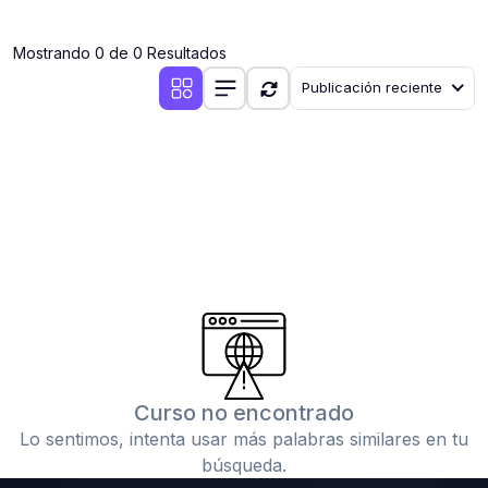
(0)
Clases en vivo por iniciarse
Mostrando 0 de 0 Resultados
(0)
Clases en vivo ya iniciadas
Publicación reciente
(0)
3. CONFERENCIAS
(0)
Conferencias por iniciar
(0)
Conferencias ya iniciadas
(0)
4. RESOLUCIÓN DE TAREAS, TRABAJOS Y PROBLEMAS
ACADÉMICOS
(0)
Banco de Preguntas
(0)
Exámenes
(0)
Tareas o trabajos de investigación ( monografías,
tesis, casos clínicos, etc.)
Curso no encontrado
(0)
Resolver tareas o preguntas, hacer trabajos
Lo sentimos, intenta usar más palabras similares en tu
académicos o de investigación (monografías y otros)
búsqueda.