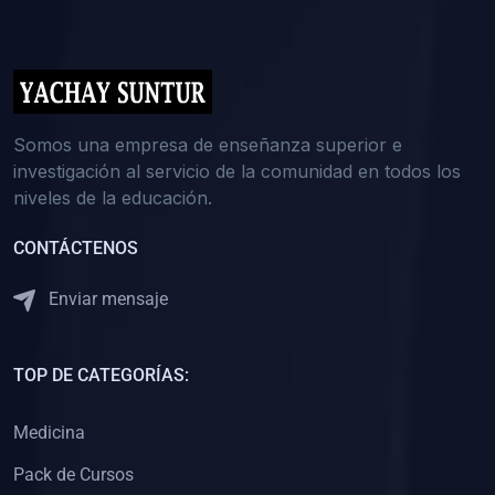
(0)
5. REFORZAMIENTO ACADÉMICO
(0)
Reforzamiento Personal
(0)
Reforzamiento Grupal
(0)
6. ASESORÍA
Somos una empresa de enseñanza superior e
investigación al servicio de la comunidad en todos los
(0)
Asesoría Educación Primaria
niveles de la educación.
(0)
Asesoría Educación Secundaria
CONTÁCTENOS
(0)
Asesoría Educación Preuniversitaria
(0)
Asesoría Educación Universitaria o Pregrado
Enviar mensaje
(0)
Asesoría Educación Postgrado
(0)
7. CAPACITACIÓN DOCENTE
TOP DE CATEGORÍAS:
(0)
Capacitación Docentes de Educación Primaria
Medicina
(0)
Capacitación Docentes de Educación Secundaria
Pack de Cursos
(0)
Capacitación Docentes de Preparación Preuniversitaria