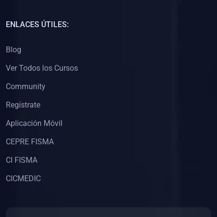
(0)
Capacitación Docentes Universitarios
ENLACES ÚTILES:
(0)
8. LIBROS
Blog
(0)
Libros de Matemáticas
Ver Todos los Cursos
(0)
Libros de Estadística
Community
(0)
Libros de Física
(0)
Libros de Química
Regístrate
(0)
Libros de Biología
Aplicación Móvil
(0)
Libros de Medicina
CEPRE FISMA
(0)
Libros de Economía
CI FISMA
(0)
Libros de Derecho
CICMEDIC
(0)
Libros de Historia
(0)
Libros de Arte y Música