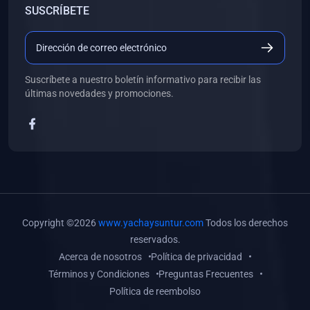
SUSCRÍBETE
(0)
Libros de Desarrollo Web y Móvil
(0)
Libros de Programación
(0)
Libros de Edición, Diseño Gráfico e Ilustración
Suscríbete a nuestro boletín informativo para recibir las
(0)
Libros de Informática
últimas novedades y promociones.
(0)
Libros de Administración, Gestión Pública y Marketing
(0)
Libros de Arquitectura e Ingeniería Civil
(0)
Libros de Ingeniería de Sistemas
(0)
Libros de Ingeniería de Software
(0)
Libros de Ciencia de Datos
Copyright ©2026
www.yachaysuntur.com
Todos los derechos
(0)
Libros de Computación Científica
reservados.
Acerca de nosotros
Política de privacidad
(0)
Libros de Mecatrónica
Términos y Condiciones
Preguntas Frecuentes
(0)
Libros de Robótica
Política de reembolso