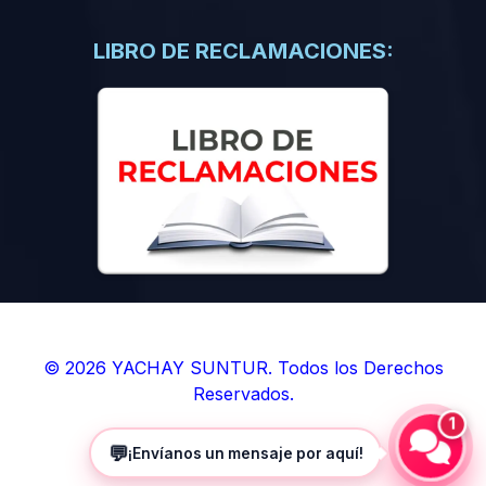
(0)
Libros de Inteligencia Artificial
(0)
Libros de Idiomas
LIBRO DE RECLAMACIONES:
(0)
9. BOLETINES
(0)
Boletines en Ciencias
(0)
Boletines en Ingenierías
(0)
Boletines en Humanidades
(0)
10. REVISTAS
(0)
Revistas en Ciencias
(0)
Revistas en Ingenierías
(0)
Revistas en Humanidades
© 2026 YACHAY SUNTUR. Todos los Derechos
Reservados.
(0)
11. SOFTWARE
1
(0)
Sistemas Operativos
💬
¡Envíanos un mensaje por aquí!
(0)
Aplicaciones