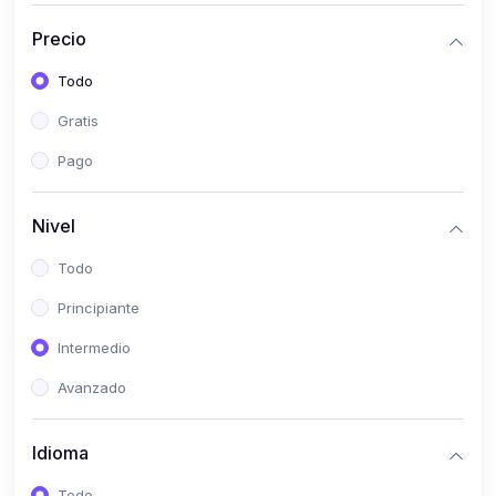
(0)
Historia
Precio
(0)
Arte y Música
Todo
(0)
Desarrollo Web
Gratis
(0)
Desarrollo Móvil
Pago
(0)
Lenguajes de Programación
(0)
Desarrollo de Videojuegos
Nivel
(0)
Edición, Diseño Gráfico e Ilustración
Todo
(0)
Informática
Principiante
(0)
Administración, Gestión Pública y Marketing
Intermedio
(0)
Arquitectura e Ingeniería Civil
Avanzado
(0)
Ingeniería de Sistemas
Idioma
(0)
Ingeniería de Software
(0)
Ciencia de Datos
Todo