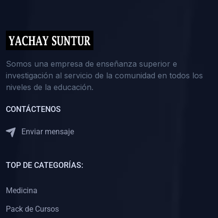
(0)
5. REFORZAMIENTO ACADÉMICO
(0)
Reforzamiento Personal
(0)
Reforzamiento Grupal
(0)
6. ASESORÍA
Somos una empresa de enseñanza superior e
investigación al servicio de la comunidad en todos los
(0)
Asesoría Educación Primaria
niveles de la educación.
(0)
Asesoría Educación Secundaria
CONTÁCTENOS
(0)
Asesoría Educación Preuniversitaria
(0)
Asesoría Educación Universitaria o Pregrado
Enviar mensaje
(0)
Asesoría Educación Postgrado
(0)
7. CAPACITACIÓN DOCENTE
TOP DE CATEGORÍAS:
(0)
Capacitación Docentes de Educación Primaria
Medicina
(0)
Capacitación Docentes de Educación Secundaria
Pack de Cursos
(0)
Capacitación Docentes de Preparación Preuniversitaria