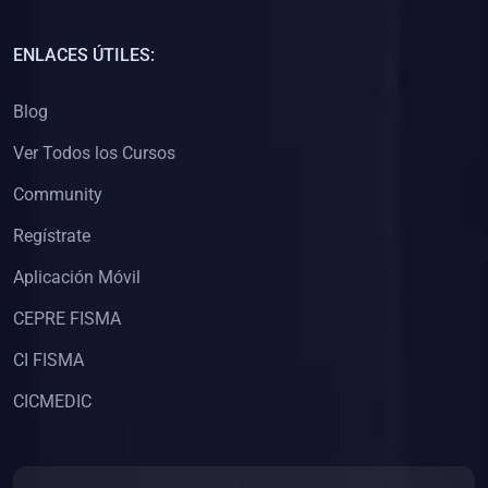
(0)
Capacitación Docentes Universitarios
ENLACES ÚTILES:
(0)
8. LIBROS
Blog
(0)
Libros de Matemáticas
Ver Todos los Cursos
(0)
Libros de Estadística
Community
(0)
Libros de Física
(0)
Libros de Química
Regístrate
(0)
Libros de Biología
Aplicación Móvil
(0)
Libros de Medicina
CEPRE FISMA
(0)
Libros de Economía
CI FISMA
(0)
Libros de Derecho
CICMEDIC
(0)
Libros de Historia
(0)
Libros de Arte y Música