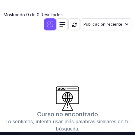
(0)
Clases en vivo por iniciarse
Mostrando 0 de 0 Resultados
(0)
Clases en vivo ya iniciadas
Publicación reciente
(0)
3. CONFERENCIAS
(0)
Conferencias por iniciar
(0)
Conferencias ya iniciadas
(0)
4. RESOLUCIÓN DE TAREAS, TRABAJOS Y PROBLEMAS
ACADÉMICOS
(0)
Banco de Preguntas
(0)
Exámenes
(0)
Tareas o trabajos de investigación ( monografías,
tesis, casos clínicos, etc.)
Curso no encontrado
(0)
Resolver tareas o preguntas, hacer trabajos
Lo sentimos, intenta usar más palabras similares en tu
académicos o de investigación (monografías y otros)
búsqueda.