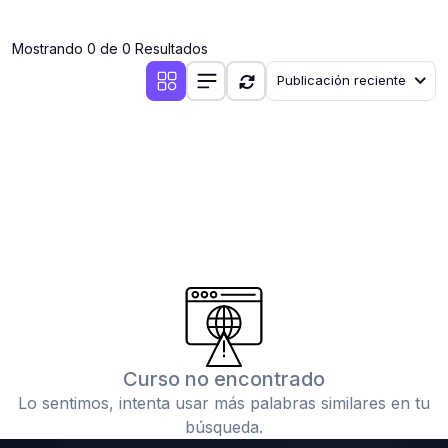
(0)
Clases en vivo por iniciarse
Mostrando 0 de 0 Resultados
(0)
Clases en vivo ya iniciadas
Publicación reciente
(0)
3. CONFERENCIAS
(0)
Conferencias por iniciar
(0)
Conferencias ya iniciadas
(0)
4. RESOLUCIÓN DE TAREAS, TRABAJOS Y PROBLEMAS
ACADÉMICOS
(0)
Banco de Preguntas
(0)
Exámenes
(0)
Tareas o trabajos de investigación ( monografías,
tesis, casos clínicos, etc.)
Curso no encontrado
(0)
Resolver tareas o preguntas, hacer trabajos
Lo sentimos, intenta usar más palabras similares en tu
académicos o de investigación (monografías y otros)
búsqueda.