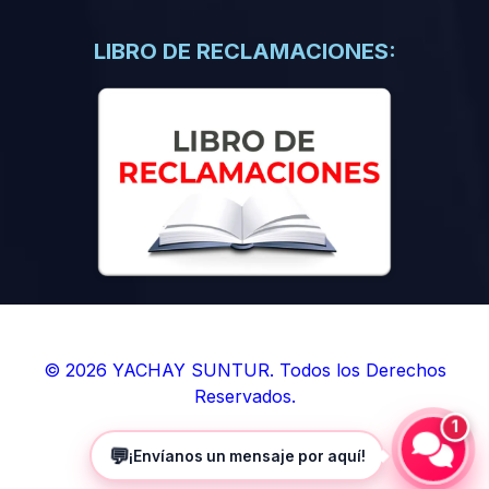
(0)
Libros de Inteligencia Artificial
(0)
Libros de Idiomas
LIBRO DE RECLAMACIONES:
(0)
9. BOLETINES
(0)
Boletines en Ciencias
(0)
Boletines en Ingenierías
(0)
Boletines en Humanidades
(0)
10. REVISTAS
(0)
Revistas en Ciencias
(0)
Revistas en Ingenierías
(0)
Revistas en Humanidades
© 2026 YACHAY SUNTUR. Todos los Derechos
Reservados.
(0)
11. SOFTWARE
1
(0)
Sistemas Operativos
💬
¡Envíanos un mensaje por aquí!
(0)
Aplicaciones