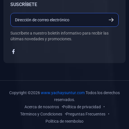
SUSCRÍBETE
(0)
Libros de Desarrollo Web y Móvil
(0)
Libros de Programación
(0)
Libros de Edición, Diseño Gráfico e Ilustración
Suscríbete a nuestro boletín informativo para recibir las
(0)
Libros de Informática
últimas novedades y promociones.
(0)
Libros de Administración, Gestión Pública y Marketing
(0)
Libros de Arquitectura e Ingeniería Civil
(0)
Libros de Ingeniería de Sistemas
(0)
Libros de Ingeniería de Software
(0)
Libros de Ciencia de Datos
Copyright ©2026
www.yachaysuntur.com
Todos los derechos
(0)
Libros de Computación Científica
reservados.
Acerca de nosotros
Política de privacidad
(0)
Libros de Mecatrónica
Términos y Condiciones
Preguntas Frecuentes
(0)
Libros de Robótica
Política de reembolso