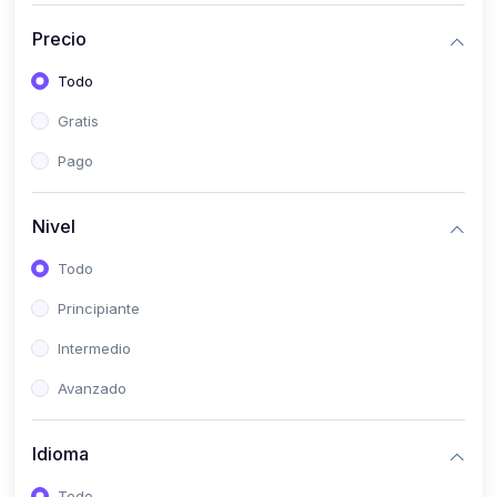
(0)
Historia
Precio
(0)
Arte y Música
Todo
(0)
Desarrollo Web
Gratis
(0)
Desarrollo Móvil
Pago
(0)
Lenguajes de Programación
(0)
Desarrollo de Videojuegos
Nivel
(0)
Edición, Diseño Gráfico e Ilustración
Todo
(0)
Informática
Principiante
(0)
Administración, Gestión Pública y Marketing
Intermedio
(0)
Arquitectura e Ingeniería Civil
Avanzado
(0)
Ingeniería de Sistemas
Idioma
(0)
Ingeniería de Software
(0)
Ciencia de Datos
Todo