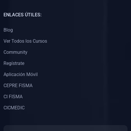
(0)
Capacitación Docentes Universitarios
ENLACES ÚTILES:
(0)
8. LIBROS
Blog
(0)
Libros de Matemáticas
Ver Todos los Cursos
(0)
Libros de Estadística
Community
(0)
Libros de Física
(0)
Libros de Química
Regístrate
(0)
Libros de Biología
Aplicación Móvil
(0)
Libros de Medicina
CEPRE FISMA
(0)
Libros de Economía
CI FISMA
(0)
Libros de Derecho
CICMEDIC
(0)
Libros de Historia
(0)
Libros de Arte y Música