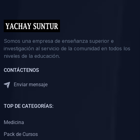
(0)
5. REFORZAMIENTO ACADÉMICO
(0)
Reforzamiento Personal
(0)
Reforzamiento Grupal
(0)
6. ASESORÍA
Somos una empresa de enseñanza superior e
investigación al servicio de la comunidad en todos los
(0)
Asesoría Educación Primaria
niveles de la educación.
(0)
Asesoría Educación Secundaria
CONTÁCTENOS
(0)
Asesoría Educación Preuniversitaria
(0)
Asesoría Educación Universitaria o Pregrado
Enviar mensaje
(0)
Asesoría Educación Postgrado
(0)
7. CAPACITACIÓN DOCENTE
TOP DE CATEGORÍAS:
(0)
Capacitación Docentes de Educación Primaria
Medicina
(0)
Capacitación Docentes de Educación Secundaria
Pack de Cursos
(0)
Capacitación Docentes de Preparación Preuniversitaria