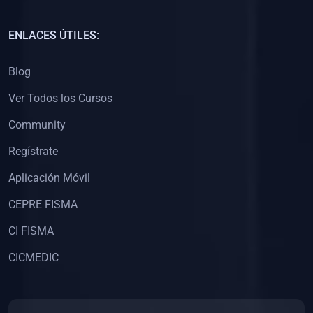
(0)
Capacitación Docentes Universitarios
ENLACES ÚTILES:
(0)
8. LIBROS
Blog
(0)
Libros de Matemáticas
Ver Todos los Cursos
(0)
Libros de Estadística
Community
(0)
Libros de Física
(0)
Libros de Química
Regístrate
(0)
Libros de Biología
Aplicación Móvil
(0)
Libros de Medicina
CEPRE FISMA
(0)
Libros de Economía
CI FISMA
(0)
Libros de Derecho
CICMEDIC
(0)
Libros de Historia
(0)
Libros de Arte y Música