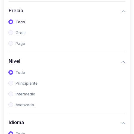
(0)
Historia
Precio
(0)
Arte y Música
Todo
(0)
Desarrollo Web
Gratis
(0)
Desarrollo Móvil
Pago
(0)
Lenguajes de Programación
(0)
Desarrollo de Videojuegos
Nivel
(0)
Edición, Diseño Gráfico e Ilustración
Todo
(0)
Informática
Principiante
(0)
Administración, Gestión Pública y Marketing
Intermedio
(0)
Arquitectura e Ingeniería Civil
Avanzado
(0)
Ingeniería de Sistemas
Idioma
(0)
Ingeniería de Software
(0)
Ciencia de Datos
Todo