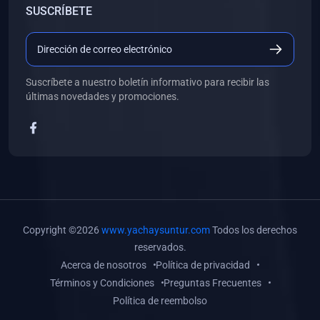
SUSCRÍBETE
(0)
Libros de Desarrollo Web y Móvil
(0)
Libros de Programación
(0)
Libros de Edición, Diseño Gráfico e Ilustración
Suscríbete a nuestro boletín informativo para recibir las
(0)
Libros de Informática
últimas novedades y promociones.
(0)
Libros de Administración, Gestión Pública y Marketing
(0)
Libros de Arquitectura e Ingeniería Civil
(0)
Libros de Ingeniería de Sistemas
(0)
Libros de Ingeniería de Software
(0)
Libros de Ciencia de Datos
Copyright ©2026
www.yachaysuntur.com
Todos los derechos
(0)
Libros de Computación Científica
reservados.
Acerca de nosotros
Política de privacidad
(0)
Libros de Mecatrónica
Términos y Condiciones
Preguntas Frecuentes
(0)
Libros de Robótica
Política de reembolso