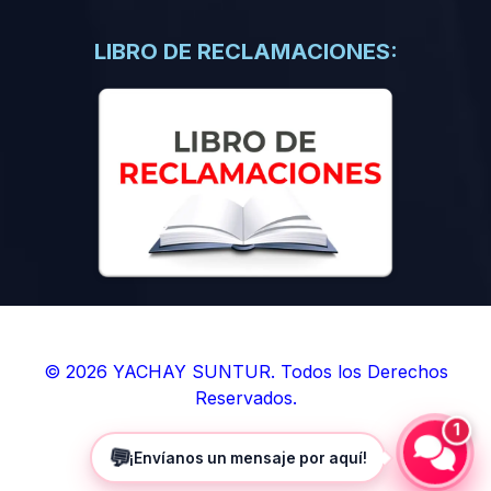
(0)
Libros de Inteligencia Artificial
(0)
Libros de Idiomas
LIBRO DE RECLAMACIONES:
(0)
9. BOLETINES
(0)
Boletines en Ciencias
(0)
Boletines en Ingenierías
(0)
Boletines en Humanidades
(0)
10. REVISTAS
(0)
Revistas en Ciencias
(0)
Revistas en Ingenierías
(0)
Revistas en Humanidades
© 2026 YACHAY SUNTUR. Todos los Derechos
Reservados.
(0)
11. SOFTWARE
1
(0)
Sistemas Operativos
💬
¡Envíanos un mensaje por aquí!
(0)
Aplicaciones