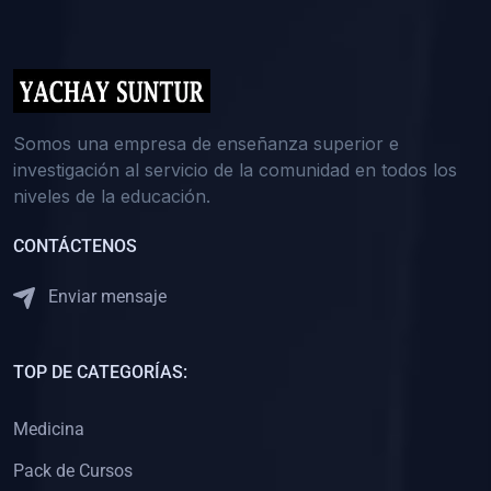
(0)
5. REFORZAMIENTO ACADÉMICO
(0)
Reforzamiento Personal
(0)
Reforzamiento Grupal
(0)
6. ASESORÍA
Somos una empresa de enseñanza superior e
investigación al servicio de la comunidad en todos los
(0)
Asesoría Educación Primaria
niveles de la educación.
(0)
Asesoría Educación Secundaria
CONTÁCTENOS
(0)
Asesoría Educación Preuniversitaria
(0)
Asesoría Educación Universitaria o Pregrado
Enviar mensaje
(0)
Asesoría Educación Postgrado
(0)
7. CAPACITACIÓN DOCENTE
TOP DE CATEGORÍAS:
(0)
Capacitación Docentes de Educación Primaria
Medicina
(0)
Capacitación Docentes de Educación Secundaria
Pack de Cursos
(0)
Capacitación Docentes de Preparación Preuniversitaria