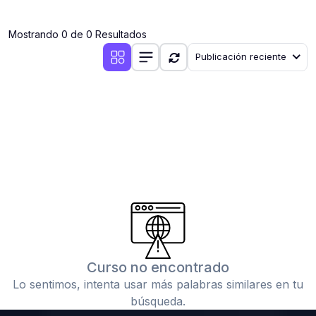
(0)
Clases en vivo por iniciarse
Mostrando 0 de 0 Resultados
(0)
Clases en vivo ya iniciadas
Publicación reciente
(0)
3. CONFERENCIAS
(0)
Conferencias por iniciar
(0)
Conferencias ya iniciadas
(0)
4. RESOLUCIÓN DE TAREAS, TRABAJOS Y PROBLEMAS
ACADÉMICOS
(0)
Banco de Preguntas
(0)
Exámenes
(0)
Tareas o trabajos de investigación ( monografías,
tesis, casos clínicos, etc.)
Curso no encontrado
(0)
Resolver tareas o preguntas, hacer trabajos
Lo sentimos, intenta usar más palabras similares en tu
académicos o de investigación (monografías y otros)
búsqueda.