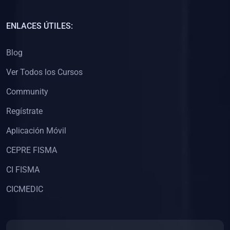
(0)
Capacitación Docentes Universitarios
ENLACES ÚTILES:
(0)
8. LIBROS
Blog
(0)
Libros de Matemáticas
Ver Todos los Cursos
(0)
Libros de Estadística
Community
(0)
Libros de Física
(0)
Libros de Química
Regístrate
(0)
Libros de Biología
Aplicación Móvil
(0)
Libros de Medicina
CEPRE FISMA
(0)
Libros de Economía
CI FISMA
(0)
Libros de Derecho
CICMEDIC
(0)
Libros de Historia
(0)
Libros de Arte y Música