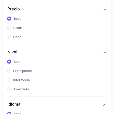
(0)
Historia
Precio
(0)
Arte y Música
Todo
(0)
Desarrollo Web
Gratis
(0)
Desarrollo Móvil
Pago
(0)
Lenguajes de Programación
(0)
Desarrollo de Videojuegos
Nivel
(0)
Edición, Diseño Gráfico e Ilustración
Todo
(0)
Informática
Principiante
(0)
Administración, Gestión Pública y Marketing
Intermedio
(0)
Arquitectura e Ingeniería Civil
Avanzado
(0)
Ingeniería de Sistemas
Idioma
(0)
Ingeniería de Software
(0)
Ciencia de Datos
Todo