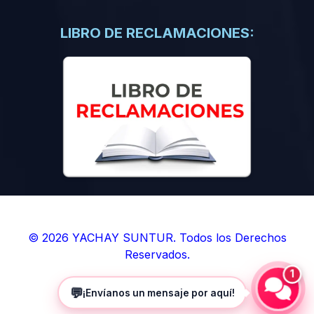
(0)
Libros de Inteligencia Artificial
(0)
Libros de Idiomas
LIBRO DE RECLAMACIONES:
(0)
9. BOLETINES
(0)
Boletines en Ciencias
(0)
Boletines en Ingenierías
(0)
Boletines en Humanidades
(0)
10. REVISTAS
(0)
Revistas en Ciencias
(0)
Revistas en Ingenierías
(0)
Revistas en Humanidades
© 2026 YACHAY SUNTUR. Todos los Derechos
Reservados.
(0)
11. SOFTWARE
1
(0)
Sistemas Operativos
💬
¡Envíanos un mensaje por aquí!
(0)
Aplicaciones