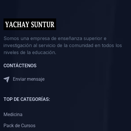
(0)
5. REFORZAMIENTO ACADÉMICO
(0)
Reforzamiento Personal
(0)
Reforzamiento Grupal
(0)
6. ASESORÍA
Somos una empresa de enseñanza superior e
investigación al servicio de la comunidad en todos los
(0)
Asesoría Educación Primaria
niveles de la educación.
(0)
Asesoría Educación Secundaria
CONTÁCTENOS
(0)
Asesoría Educación Preuniversitaria
(0)
Asesoría Educación Universitaria o Pregrado
Enviar mensaje
(0)
Asesoría Educación Postgrado
(0)
7. CAPACITACIÓN DOCENTE
TOP DE CATEGORÍAS:
(0)
Capacitación Docentes de Educación Primaria
Medicina
(0)
Capacitación Docentes de Educación Secundaria
Pack de Cursos
(0)
Capacitación Docentes de Preparación Preuniversitaria