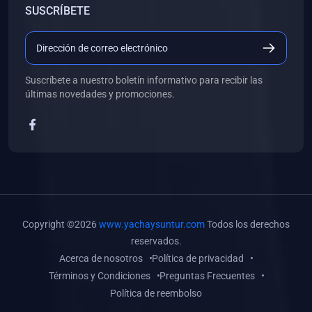
SUSCRÍBETE
(0)
Libros de Desarrollo Web y Móvil
(0)
Libros de Programación
(0)
Libros de Edición, Diseño Gráfico e Ilustración
Suscríbete a nuestro boletín informativo para recibir las
(0)
Libros de Informática
últimas novedades y promociones.
(0)
Libros de Administración, Gestión Pública y Marketing
(0)
Libros de Arquitectura e Ingeniería Civil
(0)
Libros de Ingeniería de Sistemas
(0)
Libros de Ingeniería de Software
(0)
Libros de Ciencia de Datos
Copyright ©2026
www.yachaysuntur.com
Todos los derechos
(0)
Libros de Computación Científica
reservados.
Acerca de nosotros
Política de privacidad
(0)
Libros de Mecatrónica
Términos y Condiciones
Preguntas Frecuentes
(0)
Libros de Robótica
Política de reembolso