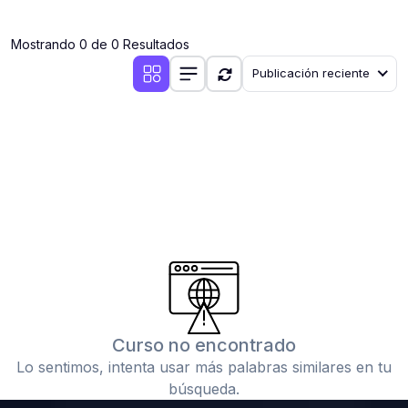
(0)
Clases en vivo por iniciarse
Mostrando 0 de 0 Resultados
(0)
Clases en vivo ya iniciadas
Publicación reciente
(0)
3. CONFERENCIAS
(0)
Conferencias por iniciar
(0)
Conferencias ya iniciadas
(0)
4. RESOLUCIÓN DE TAREAS, TRABAJOS Y PROBLEMAS
ACADÉMICOS
(0)
Banco de Preguntas
(0)
Exámenes
(0)
Tareas o trabajos de investigación ( monografías,
tesis, casos clínicos, etc.)
Curso no encontrado
(0)
Resolver tareas o preguntas, hacer trabajos
Lo sentimos, intenta usar más palabras similares en tu
académicos o de investigación (monografías y otros)
búsqueda.