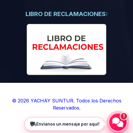
(0)
Libros de Inteligencia Artificial
(0)
Libros de Idiomas
LIBRO DE RECLAMACIONES:
(0)
9. BOLETINES
(0)
Boletines en Ciencias
(0)
Boletines en Ingenierías
(0)
Boletines en Humanidades
(0)
10. REVISTAS
(0)
Revistas en Ciencias
(0)
Revistas en Ingenierías
(0)
Revistas en Humanidades
© 2026 YACHAY SUNTUR. Todos los Derechos
Reservados.
(0)
11. SOFTWARE
1
(0)
Sistemas Operativos
💬
¡Envíanos un mensaje por aquí!
(0)
Aplicaciones