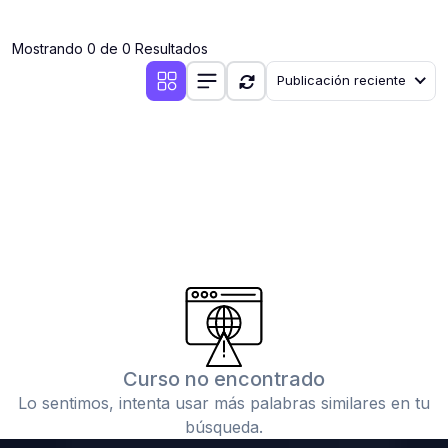
(0)
Clases en vivo por iniciarse
Mostrando 0 de 0 Resultados
(0)
Clases en vivo ya iniciadas
Publicación reciente
(0)
3. CONFERENCIAS
(0)
Conferencias por iniciar
(0)
Conferencias ya iniciadas
(0)
4. RESOLUCIÓN DE TAREAS, TRABAJOS Y PROBLEMAS
ACADÉMICOS
(0)
Banco de Preguntas
(0)
Exámenes
(0)
Tareas o trabajos de investigación ( monografías,
tesis, casos clínicos, etc.)
Curso no encontrado
(0)
Resolver tareas o preguntas, hacer trabajos
Lo sentimos, intenta usar más palabras similares en tu
académicos o de investigación (monografías y otros)
búsqueda.