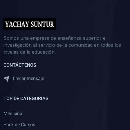
(0)
5. REFORZAMIENTO ACADÉMICO
(0)
Reforzamiento Personal
(0)
Reforzamiento Grupal
(0)
6. ASESORÍA
Somos una empresa de enseñanza superior e
investigación al servicio de la comunidad en todos los
(0)
Asesoría Educación Primaria
niveles de la educación.
(0)
Asesoría Educación Secundaria
CONTÁCTENOS
(0)
Asesoría Educación Preuniversitaria
(0)
Asesoría Educación Universitaria o Pregrado
Enviar mensaje
(0)
Asesoría Educación Postgrado
(0)
7. CAPACITACIÓN DOCENTE
TOP DE CATEGORÍAS:
(0)
Capacitación Docentes de Educación Primaria
Medicina
(0)
Capacitación Docentes de Educación Secundaria
Pack de Cursos
(0)
Capacitación Docentes de Preparación Preuniversitaria