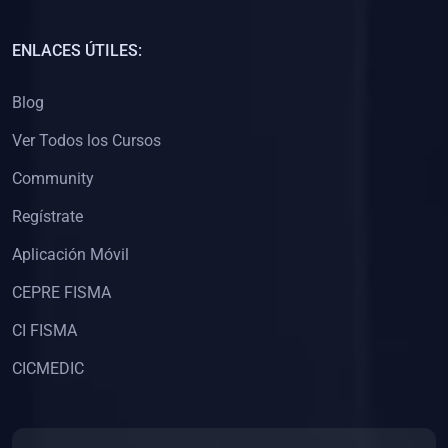
(0)
Capacitación Docentes Universitarios
ENLACES ÚTILES:
(0)
8. LIBROS
Blog
(0)
Libros de Matemáticas
Ver Todos los Cursos
(0)
Libros de Estadística
Community
(0)
Libros de Física
(0)
Libros de Química
Regístrate
(0)
Libros de Biología
Aplicación Móvil
(0)
Libros de Medicina
CEPRE FISMA
(0)
Libros de Economía
CI FISMA
(0)
Libros de Derecho
CICMEDIC
(0)
Libros de Historia
(0)
Libros de Arte y Música