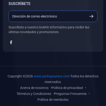
SUSCRÍBETE
(0)
Libros de Desarrollo Web y Móvil
(0)
Libros de Programación
(0)
Libros de Edición, Diseño Gráfico e Ilustración
Suscríbete a nuestro boletín informativo para recibir las
(0)
Libros de Informática
últimas novedades y promociones.
(0)
Libros de Administración, Gestión Pública y Marketing
(0)
Libros de Arquitectura e Ingeniería Civil
(0)
Libros de Ingeniería de Sistemas
(0)
Libros de Ingeniería de Software
(0)
Libros de Ciencia de Datos
Copyright ©2026
www.yachaysuntur.com
Todos los derechos
(0)
Libros de Computación Científica
reservados.
Acerca de nosotros
Política de privacidad
(0)
Libros de Mecatrónica
Términos y Condiciones
Preguntas Frecuentes
(0)
Libros de Robótica
Política de reembolso