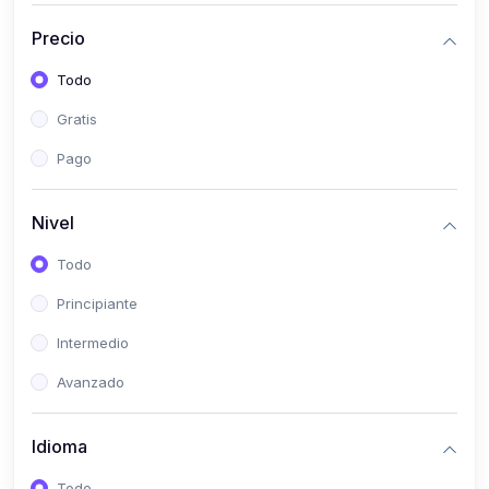
(0)
Historia
Precio
(0)
Arte y Música
Todo
(0)
Desarrollo Web
Gratis
(0)
Desarrollo Móvil
Pago
(0)
Lenguajes de Programación
(0)
Desarrollo de Videojuegos
Nivel
(0)
Edición, Diseño Gráfico e Ilustración
Todo
(0)
Informática
Principiante
(0)
Administración, Gestión Pública y Marketing
Intermedio
(0)
Arquitectura e Ingeniería Civil
Avanzado
(0)
Ingeniería de Sistemas
Idioma
(0)
Ingeniería de Software
(0)
Ciencia de Datos
Todo