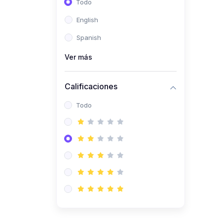
Todo
(0)
Ingeniería de Sistemas
English
(0)
Ingeniería de Software
Spanish
(0)
Ciencia de Datos
Ver más
(0)
Computación Científica
(0)
Ingeniería Mecatrónica
Calificaciones
(0)
Robótica
Todo
(0)
Inteligencia Artificial
(0)
Idiomas
(0)
Lenguaje
(0)
Literatura
(0)
Filosofía
(0)
Psicología