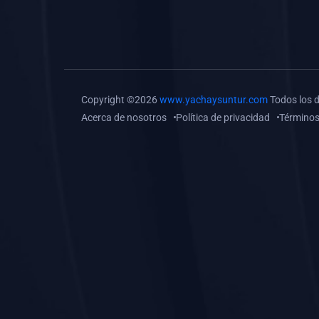
(0)
Tareas o trabajos de
investigación (
monografías, tesis, casos
clínicos, etc.)
(0)
Resolver tareas o
Copyright ©2026
www.yachaysuntur.com
Todos los 
preguntas, hacer trabajos
Acerca de nosotros
Política de privacidad
Términos
académicos o de
investigación (monografías
y otros)
(0)
5. REFORZAMIENTO
ACADÉMICO
(0)
Reforzamiento Personal
(0)
Reforzamiento Grupal
(0)
6. ASESORÍA
(0)
Asesoría Educación
Primaria