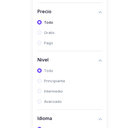
(0)
Historia
Precio
(0)
Arte y Música
Todo
(0)
Desarrollo Web
Gratis
(0)
Desarrollo Móvil
Pago
(0)
Lenguajes de
Programación
Nivel
(0)
Desarrollo de Videojuegos
Todo
(0)
Edición, Diseño Gráfico e
Principiante
Ilustración
(0)
Intermedio
Informática
(0)
Avanzado
Administración, Gestión
Pública y Marketing
Idioma
(0)
Arquitectura e Ingeniería
Civil