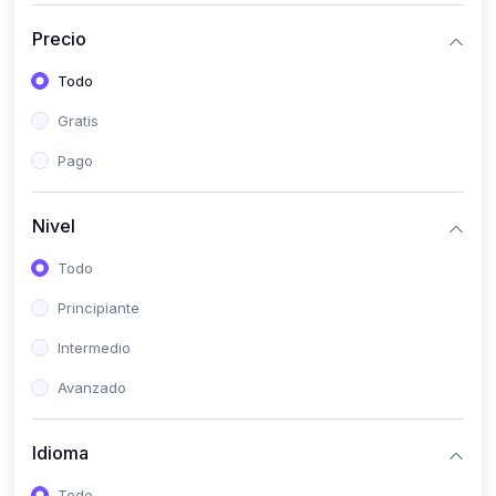
(0)
Historia
Precio
(0)
Arte y Música
Todo
(0)
Desarrollo Web
Gratis
(0)
Desarrollo Móvil
Pago
(0)
Lenguajes de Programación
(0)
Desarrollo de Videojuegos
Nivel
(0)
Edición, Diseño Gráfico e Ilustración
Todo
(0)
Informática
Principiante
(0)
Administración, Gestión Pública y Marketing
Intermedio
(0)
Arquitectura e Ingeniería Civil
Avanzado
(0)
Ingeniería de Sistemas
Idioma
(0)
Ingeniería de Software
(0)
Ciencia de Datos
Todo