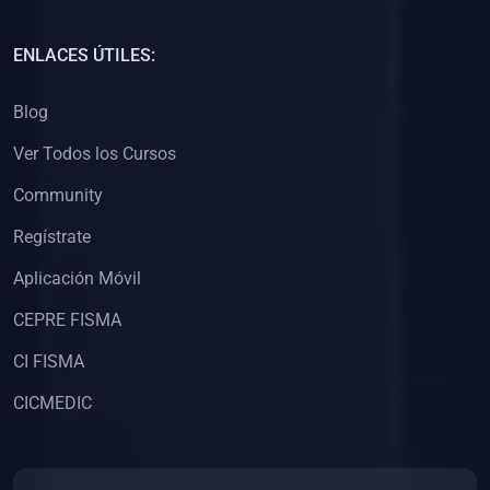
(0)
Capacitación Docentes Universitarios
ENLACES ÚTILES:
(0)
8. LIBROS
Blog
(0)
Libros de Matemáticas
Ver Todos los Cursos
(0)
Libros de Estadística
Community
(0)
Libros de Física
(0)
Libros de Química
Regístrate
(0)
Libros de Biología
Aplicación Móvil
(0)
Libros de Medicina
CEPRE FISMA
(0)
Libros de Economía
CI FISMA
(0)
Libros de Derecho
CICMEDIC
(0)
Libros de Historia
(0)
Libros de Arte y Música