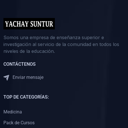
(0)
5. REFORZAMIENTO ACADÉMICO
(0)
Reforzamiento Personal
(0)
Reforzamiento Grupal
(0)
6. ASESORÍA
Somos una empresa de enseñanza superior e
investigación al servicio de la comunidad en todos los
(0)
Asesoría Educación Primaria
niveles de la educación.
(0)
Asesoría Educación Secundaria
CONTÁCTENOS
(0)
Asesoría Educación Preuniversitaria
(0)
Asesoría Educación Universitaria o Pregrado
Enviar mensaje
(0)
Asesoría Educación Postgrado
(0)
7. CAPACITACIÓN DOCENTE
TOP DE CATEGORÍAS:
(0)
Capacitación Docentes de Educación Primaria
Medicina
(0)
Capacitación Docentes de Educación Secundaria
Pack de Cursos
(0)
Capacitación Docentes de Preparación Preuniversitaria