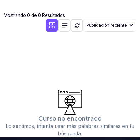
(0)
Clases en vivo por iniciarse
Mostrando 0 de 0 Resultados
(0)
Clases en vivo ya iniciadas
Publicación reciente
(0)
3. CONFERENCIAS
(0)
Conferencias por iniciar
(0)
Conferencias ya iniciadas
(0)
4. RESOLUCIÓN DE TAREAS, TRABAJOS Y PROBLEMAS
ACADÉMICOS
(0)
Banco de Preguntas
(0)
Exámenes
(0)
Tareas o trabajos de investigación ( monografías,
tesis, casos clínicos, etc.)
Curso no encontrado
(0)
Resolver tareas o preguntas, hacer trabajos
Lo sentimos, intenta usar más palabras similares en tu
académicos o de investigación (monografías y otros)
búsqueda.