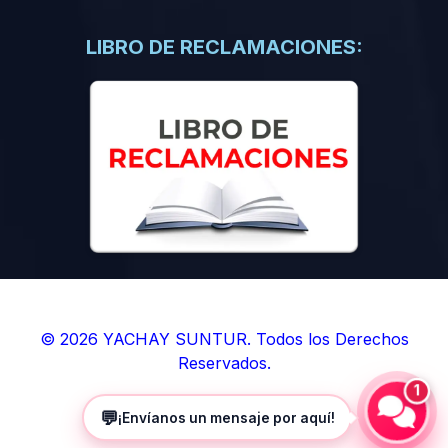
(0)
Libros de Inteligencia Artificial
(0)
Libros de Idiomas
LIBRO DE RECLAMACIONES:
(0)
9. BOLETINES
(0)
Boletines en Ciencias
(0)
Boletines en Ingenierías
(0)
Boletines en Humanidades
(0)
10. REVISTAS
(0)
Revistas en Ciencias
(0)
Revistas en Ingenierías
(0)
Revistas en Humanidades
© 2026 YACHAY SUNTUR. Todos los Derechos
Reservados.
(0)
11. SOFTWARE
1
(0)
Sistemas Operativos
💬
¡Envíanos un mensaje por aquí!
(0)
Aplicaciones