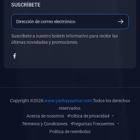
SUSCRÍBETE
(0)
Libros de Desarrollo Web y Móvil
(0)
Libros de Programación
(0)
Libros de Edición, Diseño Gráfico e Ilustración
Suscríbete a nuestro boletín informativo para recibir las
(0)
Libros de Informática
últimas novedades y promociones.
(0)
Libros de Administración, Gestión Pública y Marketing
(0)
Libros de Arquitectura e Ingeniería Civil
(0)
Libros de Ingeniería de Sistemas
(0)
Libros de Ingeniería de Software
(0)
Libros de Ciencia de Datos
Copyright ©2026
www.yachaysuntur.com
Todos los derechos
(0)
Libros de Computación Científica
reservados.
Acerca de nosotros
Política de privacidad
(0)
Libros de Mecatrónica
Términos y Condiciones
Preguntas Frecuentes
(0)
Libros de Robótica
Política de reembolso