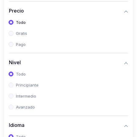
(0)
Historia
Precio
(0)
Arte y Música
Todo
(0)
Desarrollo Web
Gratis
(0)
Desarrollo Móvil
Pago
(0)
Lenguajes de Programación
(0)
Desarrollo de Videojuegos
Nivel
(0)
Edición, Diseño Gráfico e Ilustración
Todo
(0)
Informática
Principiante
(0)
Administración, Gestión Pública y Marketing
Intermedio
(0)
Arquitectura e Ingeniería Civil
Avanzado
(0)
Ingeniería de Sistemas
Idioma
(0)
Ingeniería de Software
(0)
Ciencia de Datos
Todo