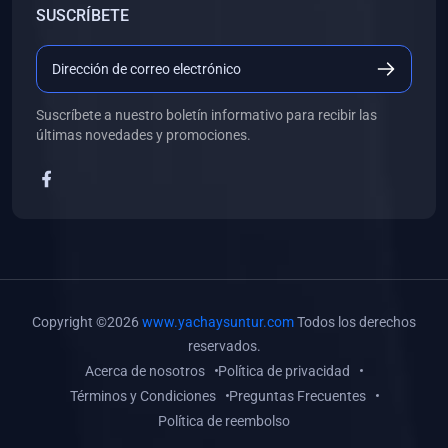
SUSCRÍBETE
(0)
Libros de Desarrollo Web y Móvil
(0)
Libros de Programación
(0)
Libros de Edición, Diseño Gráfico e Ilustración
Suscríbete a nuestro boletín informativo para recibir las
(0)
Libros de Informática
últimas novedades y promociones.
(0)
Libros de Administración, Gestión Pública y Marketing
(0)
Libros de Arquitectura e Ingeniería Civil
(0)
Libros de Ingeniería de Sistemas
(0)
Libros de Ingeniería de Software
(0)
Libros de Ciencia de Datos
Copyright ©2026
www.yachaysuntur.com
Todos los derechos
(0)
Libros de Computación Científica
reservados.
Acerca de nosotros
Política de privacidad
(0)
Libros de Mecatrónica
Términos y Condiciones
Preguntas Frecuentes
(0)
Libros de Robótica
Política de reembolso