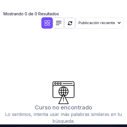
(0)
Clases en vivo por iniciarse
Mostrando 0 de 0 Resultados
(0)
Clases en vivo ya iniciadas
Publicación reciente
(0)
3. CONFERENCIAS
(0)
Conferencias por iniciar
(0)
Conferencias ya iniciadas
(0)
4. RESOLUCIÓN DE TAREAS, TRABAJOS Y PROBLEMAS
ACADÉMICOS
(0)
Banco de Preguntas
(0)
Exámenes
(0)
Tareas o trabajos de investigación ( monografías,
tesis, casos clínicos, etc.)
Curso no encontrado
(0)
Resolver tareas o preguntas, hacer trabajos
Lo sentimos, intenta usar más palabras similares en tu
académicos o de investigación (monografías y otros)
búsqueda.