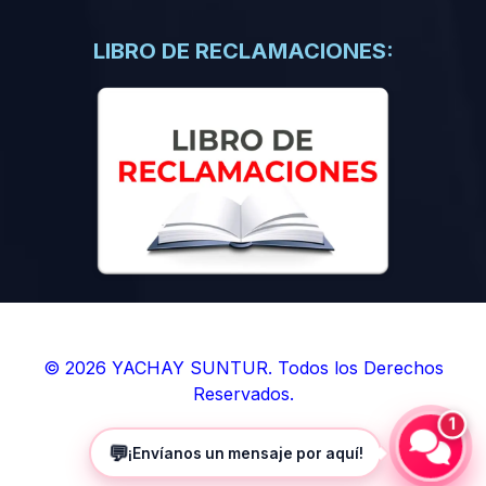
(0)
Libros de Inteligencia Artificial
(0)
Libros de Idiomas
LIBRO DE RECLAMACIONES:
(0)
9. BOLETINES
(0)
Boletines en Ciencias
(0)
Boletines en Ingenierías
(0)
Boletines en Humanidades
(0)
10. REVISTAS
(0)
Revistas en Ciencias
(0)
Revistas en Ingenierías
(0)
Revistas en Humanidades
© 2026 YACHAY SUNTUR. Todos los Derechos
Reservados.
(0)
11. SOFTWARE
1
(0)
Sistemas Operativos
💬
¡Envíanos un mensaje por aquí!
(0)
Aplicaciones