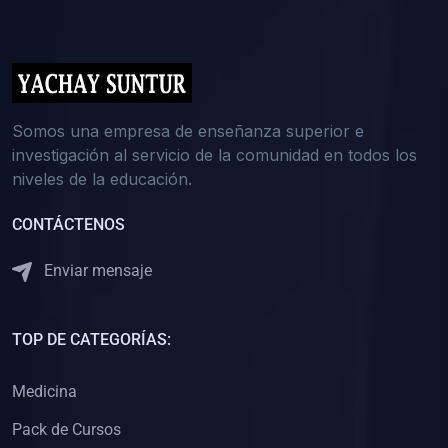
(0)
5. REFORZAMIENTO ACADÉMICO
(0)
Reforzamiento Personal
(0)
Reforzamiento Grupal
(0)
6. ASESORÍA
Somos una empresa de enseñanza superior e
investigación al servicio de la comunidad en todos los
(0)
Asesoría Educación Primaria
niveles de la educación.
(0)
Asesoría Educación Secundaria
CONTÁCTENOS
(0)
Asesoría Educación Preuniversitaria
(0)
Asesoría Educación Universitaria o Pregrado
Enviar mensaje
(0)
Asesoría Educación Postgrado
(0)
7. CAPACITACIÓN DOCENTE
TOP DE CATEGORÍAS:
(0)
Capacitación Docentes de Educación Primaria
Medicina
(0)
Capacitación Docentes de Educación Secundaria
Pack de Cursos
(0)
Capacitación Docentes de Preparación Preuniversitaria