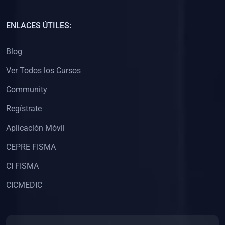
(0)
Capacitación Docentes Universitarios
ENLACES ÚTILES:
(0)
8. LIBROS
Blog
(0)
Libros de Matemáticas
Ver Todos los Cursos
(0)
Libros de Estadística
Community
(0)
Libros de Física
(0)
Libros de Química
Regístrate
(0)
Libros de Biología
Aplicación Móvil
(0)
Libros de Medicina
CEPRE FISMA
(0)
Libros de Economía
CI FISMA
(0)
Libros de Derecho
CICMEDIC
(0)
Libros de Historia
(0)
Libros de Arte y Música