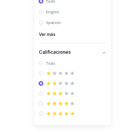
Todo
(0)
Ingeniería de Sistemas
English
(0)
Ingeniería de Software
Spanish
(0)
Ciencia de Datos
Ver más
(0)
Computación Científica
(0)
Ingeniería Mecatrónica
Calificaciones
(0)
Robótica
Todo
(0)
Inteligencia Artificial
(0)
Idiomas
(0)
Lenguaje
(0)
Literatura
(0)
Filosofía
(0)
Psicología