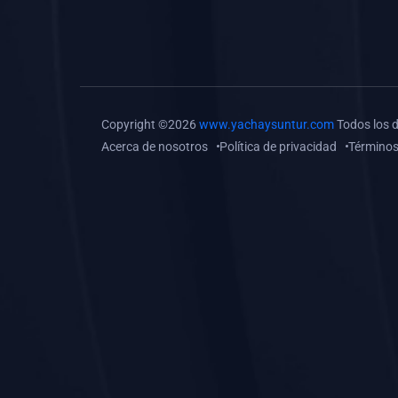
(0)
Tareas o trabajos de
investigación (
monografías, tesis, casos
clínicos, etc.)
(0)
Resolver tareas o
Copyright ©2026
www.yachaysuntur.com
Todos los 
preguntas, hacer trabajos
Acerca de nosotros
Política de privacidad
Términos
académicos o de
investigación (monografías
y otros)
(0)
5. REFORZAMIENTO
ACADÉMICO
(0)
Reforzamiento Personal
(0)
Reforzamiento Grupal
(0)
6. ASESORÍA
(0)
Asesoría Educación
Primaria