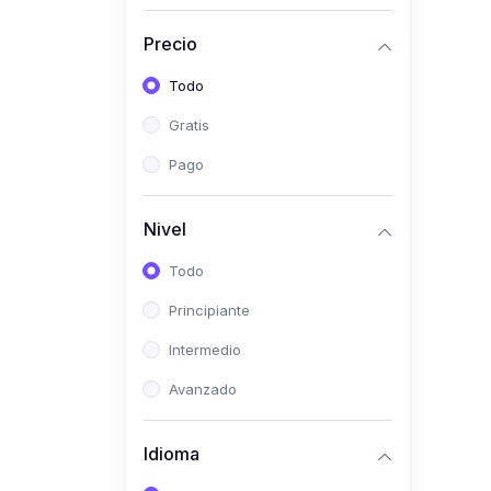
(0)
Historia
Precio
(0)
Arte y Música
Todo
(0)
Desarrollo Web
Gratis
(0)
Desarrollo Móvil
Pago
(0)
Lenguajes de
Programación
Nivel
(0)
Desarrollo de Videojuegos
Todo
(0)
Edición, Diseño Gráfico e
Principiante
Ilustración
(0)
Intermedio
Informática
(0)
Avanzado
Administración, Gestión
Pública y Marketing
Idioma
(0)
Arquitectura e Ingeniería
Civil