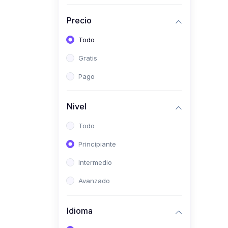
(0)
Historia
Precio
(0)
Arte y Música
Todo
(0)
Desarrollo Web
Gratis
(0)
Desarrollo Móvil
Pago
(0)
Lenguajes de
Programación
Nivel
(0)
Desarrollo de Videojuegos
Todo
(0)
Edición, Diseño Gráfico e
Principiante
Ilustración
(0)
Intermedio
Informática
(0)
Avanzado
Administración, Gestión
Pública y Marketing
Idioma
(0)
Arquitectura e Ingeniería
Civil