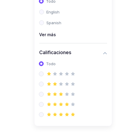
Todo
(0)
Ingeniería de Sistemas
English
(0)
Ingeniería de Software
Spanish
(0)
Ciencia de Datos
Ver más
(0)
Computación Científica
(0)
Ingeniería Mecatrónica
Calificaciones
(0)
Robótica
Todo
(0)
Inteligencia Artificial
(0)
Idiomas
(0)
Lenguaje
(0)
Literatura
(0)
Filosofía
(0)
Psicología