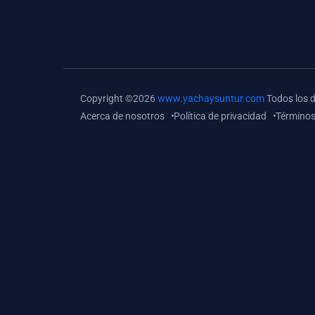
(0)
Tareas o trabajos de
investigación (
monografías, tesis, casos
clínicos, etc.)
(0)
Resolver tareas o
Copyright ©2026
www.yachaysuntur.com
Todos los 
preguntas, hacer trabajos
Acerca de nosotros
Política de privacidad
Términos
académicos o de
investigación (monografías
y otros)
(0)
5. REFORZAMIENTO
ACADÉMICO
(0)
Reforzamiento Personal
(0)
Reforzamiento Grupal
(0)
6. ASESORÍA
(0)
Asesoría Educación
Primaria