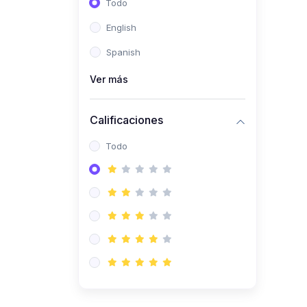
Todo
(0)
Ingeniería de Sistemas
English
(0)
Ingeniería de Software
Spanish
(0)
Ciencia de Datos
Ver más
(0)
Computación Científica
(0)
Ingeniería Mecatrónica
Calificaciones
(0)
Robótica
Todo
(0)
Inteligencia Artificial
(0)
Idiomas
(0)
Lenguaje
(0)
Literatura
(0)
Filosofía
(0)
Psicología