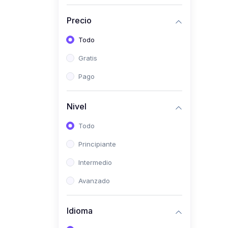
(0)
Historia
Precio
(0)
Arte y Música
Todo
(0)
Desarrollo Web
Gratis
(0)
Desarrollo Móvil
Pago
(0)
Lenguajes de
Programación
Nivel
(0)
Desarrollo de Videojuegos
Todo
(0)
Edición, Diseño Gráfico e
Principiante
Ilustración
(0)
Intermedio
Informática
(0)
Avanzado
Administración, Gestión
Pública y Marketing
Idioma
(0)
Arquitectura e Ingeniería
Civil