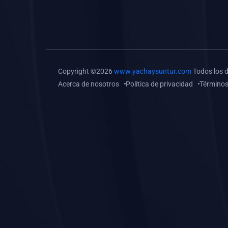
(0)
Tareas o trabajos de
investigación (
monografías, tesis, casos
clínicos, etc.)
(0)
Resolver tareas o
Copyright ©2026
www.yachaysuntur.com
Todos los 
preguntas, hacer trabajos
Acerca de nosotros
Política de privacidad
Términos
académicos o de
investigación (monografías
y otros)
(0)
5. REFORZAMIENTO
ACADÉMICO
(0)
Reforzamiento Personal
(0)
Reforzamiento Grupal
(0)
6. ASESORÍA
(0)
Asesoría Educación
Primaria