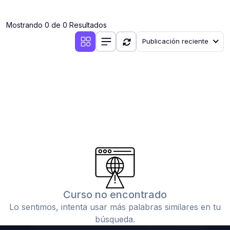
(0)
Clases en vivo por iniciarse
Mostrando 0 de 0 Resultados
(0)
Clases en vivo ya iniciadas
Publicación reciente
(0)
3. CONFERENCIAS
(0)
Conferencias por iniciar
(0)
Conferencias ya iniciadas
(0)
4. RESOLUCIÓN DE TAREAS, TRABAJOS Y PROBLEMAS
ACADÉMICOS
(0)
Banco de Preguntas
(0)
Exámenes
(0)
Tareas o trabajos de investigación ( monografías,
tesis, casos clínicos, etc.)
Curso no encontrado
(0)
Resolver tareas o preguntas, hacer trabajos
Lo sentimos, intenta usar más palabras similares en tu
académicos o de investigación (monografías y otros)
búsqueda.