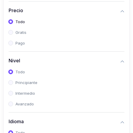
(0)
Historia
Precio
(0)
Arte y Música
Todo
(0)
Desarrollo Web
Gratis
(0)
Desarrollo Móvil
Pago
(0)
Lenguajes de Programación
(0)
Desarrollo de Videojuegos
Nivel
(0)
Edición, Diseño Gráfico e Ilustración
Todo
(0)
Informática
Principiante
(0)
Administración, Gestión Pública y Marketing
Intermedio
(0)
Arquitectura e Ingeniería Civil
Avanzado
(0)
Ingeniería de Sistemas
Idioma
(0)
Ingeniería de Software
(0)
Ciencia de Datos
Todo