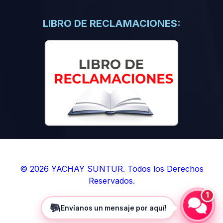
(0)
Libros de Inteligencia Artificial
(0)
Libros de Idiomas
LIBRO DE RECLAMACIONES:
(0)
9. BOLETINES
(0)
Boletines en Ciencias
(0)
Boletines en Ingenierías
(0)
Boletines en Humanidades
(0)
10. REVISTAS
(0)
Revistas en Ciencias
(0)
Revistas en Ingenierías
(0)
Revistas en Humanidades
© 2026 YACHAY SUNTUR. Todos los Derechos
Reservados.
(0)
11. SOFTWARE
1
(0)
Sistemas Operativos
💬
¡Envíanos un mensaje por aquí!
(0)
Aplicaciones