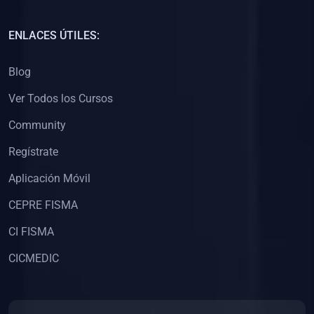
(0)
Capacitación Docentes Universitarios
ENLACES ÚTILES:
(0)
8. LIBROS
Blog
(0)
Libros de Matemáticas
Ver Todos los Cursos
(0)
Libros de Estadística
Community
(0)
Libros de Física
(0)
Libros de Química
Regístrate
(0)
Libros de Biología
Aplicación Móvil
(0)
Libros de Medicina
CEPRE FISMA
(0)
Libros de Economía
CI FISMA
(0)
Libros de Derecho
CICMEDIC
(0)
Libros de Historia
(0)
Libros de Arte y Música