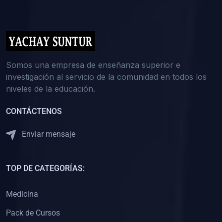
(0)
5. REFORZAMIENTO ACADÉMICO
(0)
Reforzamiento Personal
(0)
Reforzamiento Grupal
(0)
6. ASESORÍA
Somos una empresa de enseñanza superior e
investigación al servicio de la comunidad en todos los
(0)
Asesoría Educación Primaria
niveles de la educación.
(0)
Asesoría Educación Secundaria
CONTÁCTENOS
(0)
Asesoría Educación Preuniversitaria
(0)
Asesoría Educación Universitaria o Pregrado
Enviar mensaje
(0)
Asesoría Educación Postgrado
(0)
7. CAPACITACIÓN DOCENTE
TOP DE CATEGORÍAS:
(0)
Capacitación Docentes de Educación Primaria
Medicina
(0)
Capacitación Docentes de Educación Secundaria
Pack de Cursos
(0)
Capacitación Docentes de Preparación Preuniversitaria