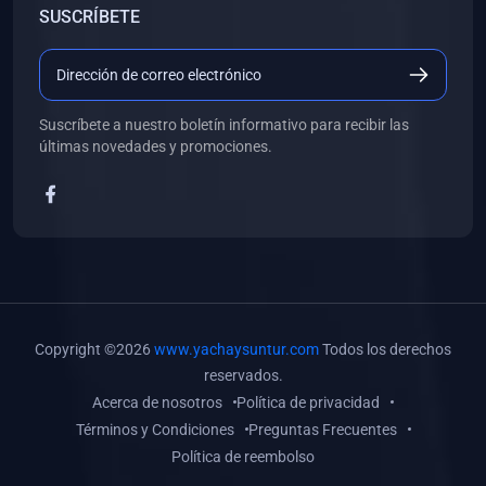
SUSCRÍBETE
(0)
Libros de Desarrollo Web y Móvil
(0)
Libros de Programación
(0)
Libros de Edición, Diseño Gráfico e Ilustración
Suscríbete a nuestro boletín informativo para recibir las
(0)
Libros de Informática
últimas novedades y promociones.
(0)
Libros de Administración, Gestión Pública y Marketing
(0)
Libros de Arquitectura e Ingeniería Civil
(0)
Libros de Ingeniería de Sistemas
(0)
Libros de Ingeniería de Software
(0)
Libros de Ciencia de Datos
Copyright ©2026
www.yachaysuntur.com
Todos los derechos
(0)
Libros de Computación Científica
reservados.
Acerca de nosotros
Política de privacidad
(0)
Libros de Mecatrónica
Términos y Condiciones
Preguntas Frecuentes
(0)
Libros de Robótica
Política de reembolso